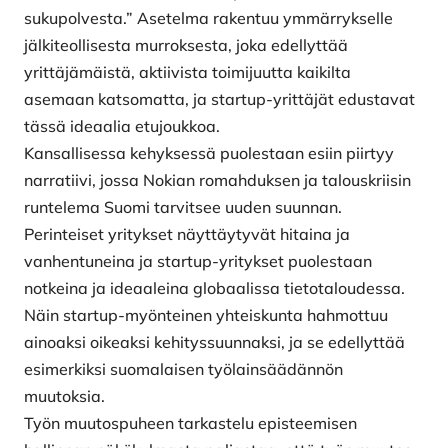
sukupolvesta.” Asetelma rakentuu ymmärrykselle
jälkiteollisesta murroksesta, joka edellyttää
yrittäjämäistä, aktiivista toimijuutta kaikilta
asemaan katsomatta, ja startup-yrittäjät edustavat
tässä ideaalia etujoukkoa.
Kansallisessa kehyksessä puolestaan esiin piirtyy
narratiivi, jossa Nokian romahduksen ja talouskriisin
runtelema Suomi tarvitsee uuden suunnan.
Perinteiset yritykset näyttäytyvät hitaina ja
vanhentuneina ja startup-yritykset puolestaan
notkeina ja ideaaleina globaalissa tietotaloudessa.
Näin startup-myönteinen yhteiskunta hahmottuu
ainoaksi oikeaksi kehityssuunnaksi, ja se edellyttää
esimerkiksi suomalaisen työlainsäädännön
muutoksia.
Työn muutospuheen tarkastelu episteemisen