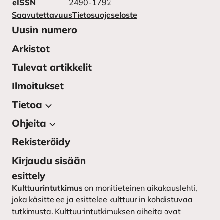
eISSN
2490-1792
Saavutettavuus
Tietosuojaseloste
Uusin numero
Arkistot
Tulevat artikkelit
Ilmoitukset
Tietoa
Ohjeita
Tietoa julkaisusta
Lehden toimitus
Rekisteröidy
Kirjoittajan ohjeet
Yhteystiedot
Kirjoittajaohjeet ruotsiksi –
Kirjaudu sisään
instruktioner till författarna
Kulttuurintutkimuksen
esittely
seura
Lähetä käsikirjoitus
Kulttuurintutkimus
on monitieteinen aikakauslehti,
joka käsittelee ja esittelee kulttuuriin kohdistuvaa
tutkimusta. Kulttuurintutkimuksen aiheita ovat