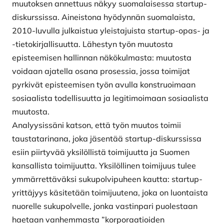
muutoksen annettuus näkyy suomalaisessa startup-
diskurssissa. Aineistona hyödynnän suomalaista,
2010-luvulla julkaistua yleistajuista startup-opas- ja
-tietokirjallisuutta. Lähestyn työn muutosta
episteemisen hallinnan näkökulmasta: muutosta
voidaan ajatella osana prosessia, jossa toimijat
pyrkivät episteemisen työn avulla konstruoimaan
sosiaalista todellisuutta ja legitimoimaan sosiaalista
muutosta.
Analyysissäni katson, että työn muutos toimii
taustatarinana, joka jäsentää startup-diskurssissa
esiin piirtyvää yksilöllistä toimijuutta ja Suomen
kansallista toimijuutta. Yksilöllinen toimijuus tulee
ymmärrettäväksi sukupolvipuheen kautta: startup-
yrittäjyys käsitetään toimijuutena, joka on luontaista
nuorelle sukupolvelle, jonka vastinpari puolestaan
haetaan vanhemmasta ”korporaatioiden