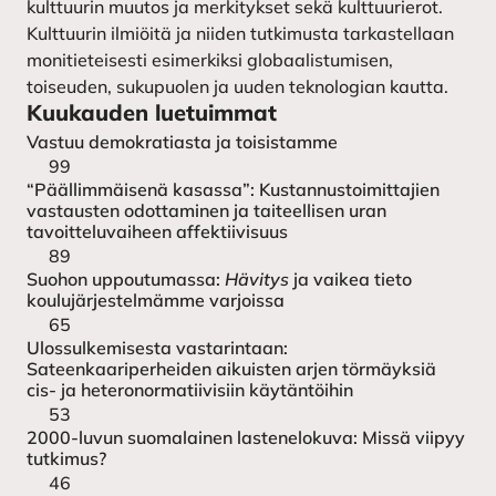
kulttuurin muutos ja merkitykset sekä kulttuurierot.
Kulttuurin ilmiöitä ja niiden tutkimusta tarkastellaan
monitieteisesti esimerkiksi globaalistumisen,
toiseuden, sukupuolen ja uuden teknologian kautta.
Kuukauden luetuimmat
Vastuu demokratiasta ja toisistamme
99
“Päällimmäisenä kasassa”: Kustannustoimittajien
vastausten odottaminen ja taiteellisen uran
tavoitteluvaiheen affektiivisuus
89
Suohon uppoutumassa:
Hävitys
ja vaikea tieto
koulujärjestelmämme varjoissa
65
Ulossulkemisesta vastarintaan:
Sateenkaariperheiden aikuisten arjen törmäyksiä
cis- ja heteronormatiivisiin käytäntöihin
53
2000-luvun suomalainen lastenelokuva: Missä viipyy
tutkimus?
46