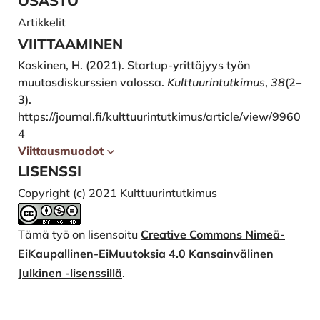
OSASTO
Artikkelit
VIITTAAMINEN
Koskinen, H. (2021). Startup-yrittäjyys työn
muutosdiskurssien valossa.
Kulttuurintutkimus
,
38
(2–
3).
https://journal.fi/kulttuurintutkimus/article/view/9960
4
Viittausmuodot
LISENSSI
Copyright (c) 2021 Kulttuurintutkimus
Tämä työ on lisensoitu
Creative Commons Nimeä-
EiKaupallinen-EiMuutoksia 4.0 Kansainvälinen
Julkinen -lisenssillä
.