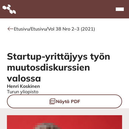
Alkuun
Navi
Etusivu
/
Etusivu
/
Vol 38 Nro 2–3 (2021)
Startup-yrittäjyys työn
muutosdiskurssien
valossa
Henri Koskinen
Authors
Turun yliopisto
Tiedostot
Näytä PDF