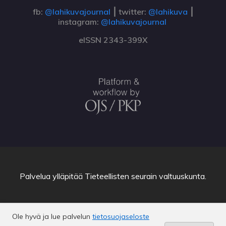
fb:
@lahikuvajournal
⎮ twitter:
@lahikuva
⎮
instagram:
@lahikuvajournal
eISSN 2343-399X
Palvelua ylläpitää
Tieteellisten seurain valtuuskunta
.
Ole hyvä ja lue palvelun
tietosuojaseloste