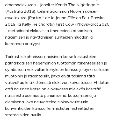
draamaelokuvaa – Jennifer Kentin
The Nightingale
(Australia 2018), Céline Sciamman
Nuoren naisen
muotokuva
(
Portrait de la Jeune Fille en Feu
, Ranska
2019) ja
Kelly Reichardtin First Cow
(Yhdysvallat 2020)
– metodinani elokuvissa ilmenevien katsomisen,
näkemisen ja näyttämisen suhteiden muodon ja
kerronnan analyysi.
Tarkastelukohteissani naisinen katse keskustelee
patriarkaalisen hegemonian tuottaman rakenteellisen ja
symbolisen väkivallan kehyksen kanssa ja pyrkii sellaisiin
muotoihin ja rakenteisiin, jotka eivät toisinna tätä
väkivaltaa kritiikittömästi elokuvan kuvastoissa. Ehdotan,
että naisinen katse on elokuvassa mielekäs käsittää
naisisesta asemasta puhumisena, katsomisena ja
olemisena, joka neuvottelee elokuvakulttuurin
konventioiden kanssa feminististen esteettisten
strategioiden avulla.