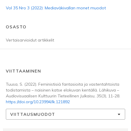
Vol 35 Nro 3 (2022): Mediaväkivallan monet muodot
OSASTO
Vertaisarvioidut artikkelit
VIITTAAMINEN
Tuusa, S. (2022). Feministisiä fantasioita ja vastentahtoista
todistamista – naisinen katse elokuvan kentällä.
Lähikuva –
Audiovisuaalisen Kulttuurin Tieteellinen Julkaisu
,
35
(3), 11-28.
https://doi.org/10.23994/lk.121892
VIITTAUSMUODOT