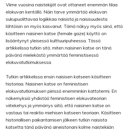
Viime vuosina naistekijät ovat ottaneet enemmän tilaa
elokuvan kentällä. Näin tarve ymmärtää elokuvan
sukupuolittavaa logiikkaa naisista ja naisisuudesta
lähtöisin on myös kasvanut. Tämä näkyy myös siinä, että
käsitteen naisinen katse (female gaze) käyttö on
lisääntynyt yleisessä kulttuuripuheessa. Tässä
artikkelissa tutkin sitä, miten naisinen katse on tänä
päivänä mielekästä ymmärtää feministisessä
elokuvatutkimuksessa.
Tutkin artikkelissa ensin naisisen katseen käsitteen
historiaa. Naisinen katse on feministisen
elokuvatutkimuksen piirissä enemminkin kattotermi. Eri
näkemyksiä yhdistää feministisen elokuvateorian
viitekehys ja ymmärrys siitä, että naisinen katse on
vastaus tai reaktio miehisen katseen teoriaan. Käsitteen
historiallisen paikantamisen jälkeen tutkin naisista
katsetta tänä päivänä aineistonani kolme naistekijän