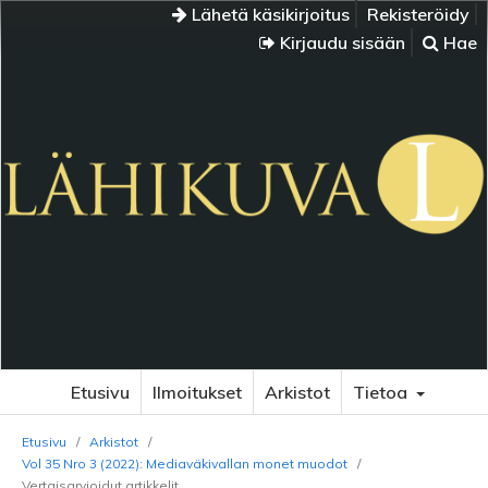
Lähetä käsikirjoitus
Rekisteröidy
Kirjaudu sisään
Hae
Etusivu
Ilmoitukset
Arkistot
Tietoa
Etusivu
/
Arkistot
/
Vol 35 Nro 3 (2022): Mediaväkivallan monet muodot
/
Vertaisarvioidut artikkelit