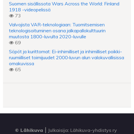
Suomen sisällissota Wars Across the World: Finland
1918 -videopelissä
73
Valvojista VAR-teknologiaan: Tuomitsemisen
teknologisoituminen osana jalkapallokulttuurin
muutosta 1800-luvulta 2020-luvulle
69
Söpöt ja kurittomat: Ei-inhimilliset ja inhimilliset poikki-
ruumiilliset toimijuudet 2000‑luvun alun valokuvallisissa
omakuvissa
65
© Lähikuva
⎮
Julkaisija: Lähikuva-yhdistys ry