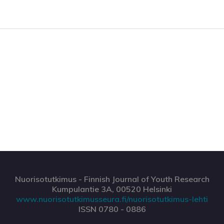
Nuorisotutkimus - Finnish Journal of Youth Research
Kumpulantie 3A, 00520 Helsinki
www.nuorisotutkimusseura.fi/nuorisotutkimus-lehti
ISSN 0780 - 0886