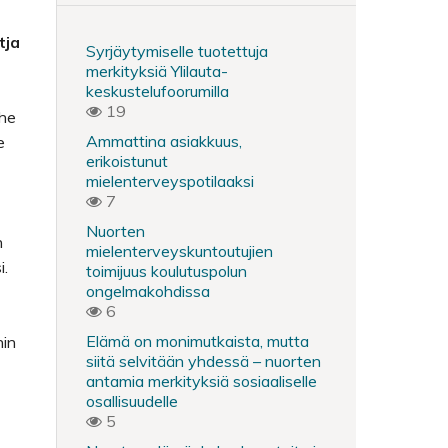
tja
Syrjäytymiselle tuotettuja
merkityksiä Ylilauta-
keskustelufoorumilla
19
 he
Ammattina asiakkuus,
e
erikoistunut
mielenterveyspotilaaksi
7
Nuorten
n
mielenterveyskuntoutujien
i.
toimijuus koulutuspolun
ongelmakohdissa
6
Elämä on monimutkaista, mutta
hin
siitä selvitään yhdessä – nuorten
antamia merkityksiä sosiaaliselle
osallisuudelle
5