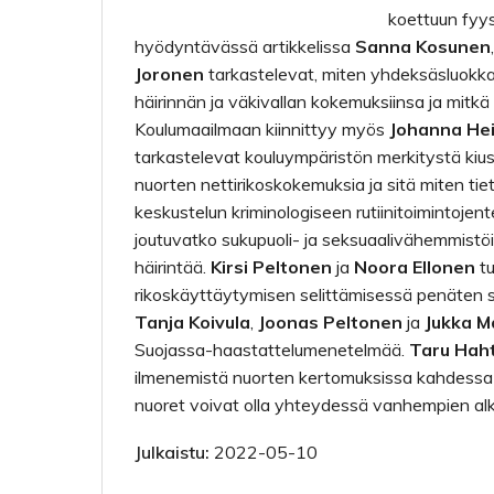
koettuun fyy
hyödyntävässä artikkelissa
Sanna Kosunen
Joronen
tarkastelevat, miten yhdeksäsluokka
häirinnän ja väkivallan kokemuksiinsa ja mitkä 
Koulumaailmaan kiinnittyy myös
Johanna He
tarkastelevat kouluympäristön merkitystä kiu
nuorten nettirikoskokemuksia ja sitä miten tiety
keskustelun kriminologiseen rutiinitoimintojen
joutuvatko sukupuoli- ja seksuaalivähemmist
häirintää.
Kirsi Peltonen
ja
Noora Ellonen
tu
rikoskäyttäytymisen selittämisessä penäten sam
Tanja Koivula
,
Joonas Peltonen
ja
Jukka M
Suojassa-haastattelumenetelmää.
Taru Hah
ilmenemistä nuorten kertomuksissa kahdessa er
nuoret voivat olla yhteydessä vanhempien alko
Julkaistu:
2022-05-10