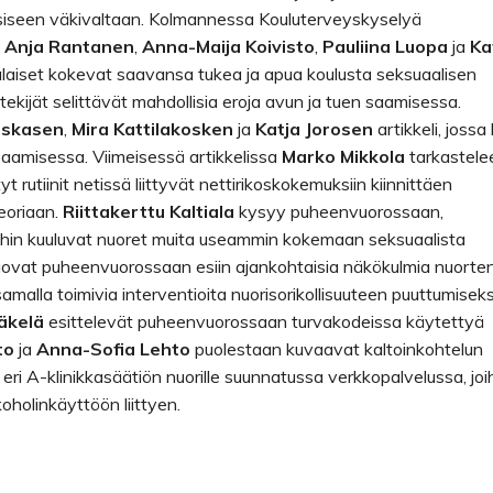
siseen väkivaltaan. Kolmannessa Kouluterveyskyselyä
,
Anja Rantanen
,
Anna-Maija Koivisto
,
Pauliina Luopa
ja
Ka
laiset kokevat saavansa tukea ja apua koulusta seksuaalisen
tekijät selittävät mahdollisia eroja avun ja tuen saamisessa.
iskasen
,
Mira Kattilakosken
ja
Katja Jorosen
artikkeli, jossa
saamisessa. Viimeisessä artikkelissa
Marko Mikkola
tarkastele
t rutiinit netissä liittyvät nettirikoskokemuksiin kiinnittäen
teoriaan.
Riittakerttu Kaltiala
kysyy puheenvuorossaan,
öihin kuuluvat nuoret muita useammin kokemaan seksuaalista
ovat puheenvuorossaan esiin ajankohtaisia näkökulmia nuorte
alla toimivia interventioita nuorisorikollisuuteen puuttumiseks
äkelä
esittelevät puheenvuorossaan turvakodeissa käytettyä
to
ja
Anna-Sofia Lehto
puolestaan kuvaavat kaltoinkohtelun
i A-klinikkasäätiön nuorille suunnatussa verkkopalvelussa, joi
holinkäyttöön liittyen.