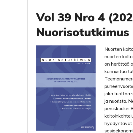
Vol 39 Nro 4 (2
Nuorisotutkimus
Nuorten kalt
nuorten kalt
on herättää a
kannustaa tut
Teemanumero k
puheenvuorost
joka tuottaa s
ja nuorista.
N
peruskoulun 8
kaltoinkohtel
hyödyntävä
sosioekonomi