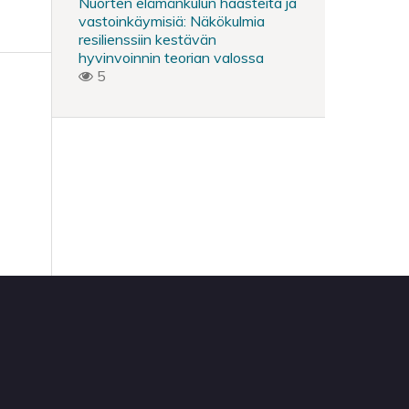
Nuorten elämänkulun haasteita ja
vastoinkäymisiä: Näkökulmia
resilienssiin kestävän
hyvinvoinnin teorian valossa
5