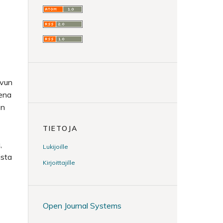
uvun
sena
en
TIETOJA
,
Lukijoille
ista
Kirjoittajille
Open Journal Systems