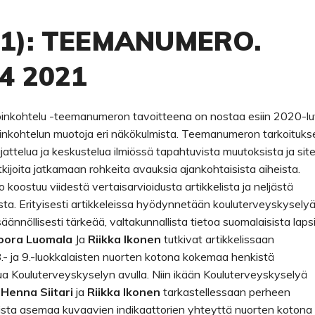
021): TEEMANUMERO.
 4 2021
oinkohtelu -teemanumeron tavoitteena on nostaa esiin 2020-l
oinkohtelun muotoja eri näkökulmista. Teemanumeron tarkoituk
jattelua ja keskustelua ilmiössä tapahtuvista muutoksista ja sit
kijoita jatkamaan rohkeita avauksia ajankohtaisista aiheista.
oostuu viidestä vertaisarvioidusta artikkelista ja neljästä
a. Erityisesti artikkeleissa hyödynnetään kouluterveyskyselyä
äännöllisesti tärkeää, valtakunnallista tietoa suomalaisista laps
oora Luomala
Ja
Riikka Ikonen
tutkivat artikkelissaan
.- ja 9.-luokkalaisten nuorten kotona kokemaa henkistä
ua Kouluterveyskyselyn avulla. Niin ikään Kouluterveyskyselyä
t
Henna Siitari
ja
Riikka Ikonen
tarkastellessaan perheen
sta asemaa kuvaavien indikaattorien yhteyttä nuorten kotona