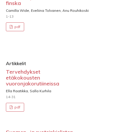
finska
Camilla Wide, Eveliina Tolvanen, Anu Rouhikoski
1-13
pdf
Artikkelit
Tervehdykset
etäkokousten
vuoronjakorutiineissa
Ella Raatikka, Salla Kurhila
14-31
pdf