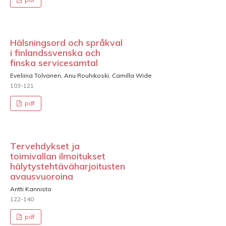
Hälsningsord och språkval
i finlandssvenska och
finska servicesamtal
Eveliina Tolvanen, Anu Rouhikoski, Camilla Wide
103-121
pdf
Tervehdykset ja
toimivallan ilmoitukset
hälytystehtäväharjoitusten
avausvuoroina
Antti Kannisto
122-140
pdf