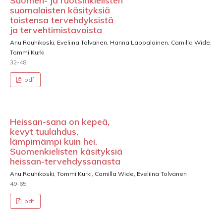
Suomen- ja ruotsinkielisten
suomalaisten käsityksiä
toistensa tervehdyksistä
ja tervehtimistavoista
Anu Rouhikoski, Eveliina Tolvanen, Hanna Lappalainen, Camilla Wide,
Tommi Kurki
32-48
pdf
Heissan-sana on kepeä,
kevyt tuulahdus,
lämpimämpi kuin hei.
Suomenkielisten käsityksiä
heissan-tervehdyssanasta
Anu Rouhikoski, Tommi Kurki, Camilla Wide, Eveliina Tolvanen
49-65
pdf