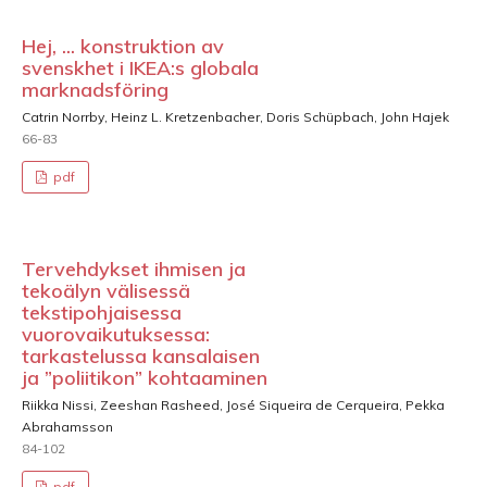
Hej, ... konstruktion av
svenskhet i IKEA:s globala
marknadsföring
Catrin Norrby, Heinz L. Kretzenbacher, Doris Schüpbach, John Hajek
66-83
pdf
Tervehdykset ihmisen ja
tekoälyn välisessä
tekstipohjaisessa
vuorovaikutuksessa:
tarkastelussa kansalaisen
ja ”poliitikon” kohtaaminen
Riikka Nissi, Zeeshan Rasheed, José Siqueira de Cerqueira, Pekka
Abrahamsson
84-102
pdf