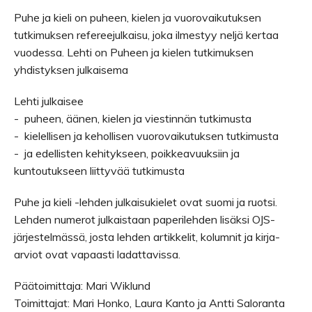
Puhe ja kieli on puheen, kielen ja vuorovaikutuksen
tutkimuksen refereejulkaisu, joka ilmestyy neljä kertaa
vuodessa. Lehti on Puheen ja kielen tutkimuksen
yhdistyksen julkaisema
Lehti julkaisee
- puheen, äänen, kielen ja viestinnän tutkimusta
- kielellisen ja kehollisen vuorovaikutuksen tutkimusta
- ja edellisten kehitykseen, poikkeavuuksiin ja
kuntoutukseen liittyvää tutkimusta
Puhe ja kieli -lehden julkaisukielet ovat suomi ja ruotsi.
Lehden numerot julkaistaan paperilehden lisäksi OJS-
järjestelmässä, josta lehden artikkelit, kolumnit ja kirja-
arviot ovat vapaasti ladattavissa.
Päätoimittaja: Mari Wiklund
Toimittajat: Mari Honko, Laura Kanto ja Antti Saloranta