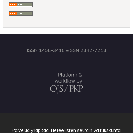
ISSN 1458-3410 eISSN 2342-7213
Palvelua ylläpitää
Tieteellisten seurain valtuuskunta
.