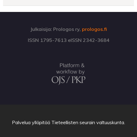
Julkaisija: Prologos ry,
prologos.fi
ISSN 1795-7613 eISSN 2342-3684
Palvelua ylläpitää
Tieteellisten seurain valtuuskunta
.