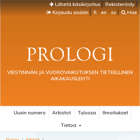
Lähetä käsikirjoitus
Rekisteröidy
Kirjaudu sisään
fi
en
sv
Hae
VIESTINNÄN JA VUOROVAIKUTUKSEN TIETEELLINEN
AIKAKAUSLEHTI
Uusin numero
Arkistot
Tulossa
Ilmoitukset
Tietoa
Etusivu
/
Arkistot
/