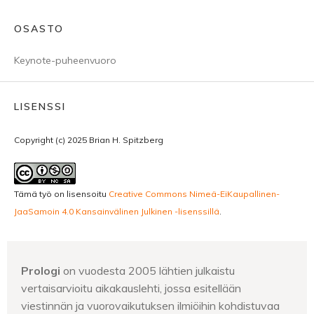
OSASTO
Keynote-puheenvuoro
LISENSSI
Copyright (c) 2025 Brian H. Spitzberg
Tämä työ on lisensoitu
Creative Commons Nimeä-EiKaupallinen-
JaaSamoin 4.0 Kansainvälinen Julkinen -lisenssillä
.
Prologi
on vuodesta 2005 lähtien julkaistu
vertaisarvioitu aikakauslehti, jossa esitellään
viestinnän ja vuorovaikutuksen ilmiöihin kohdistuvaa