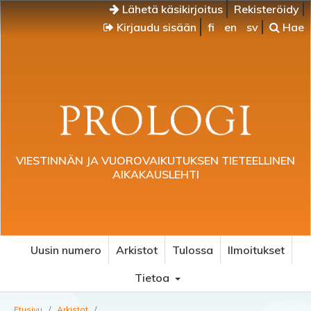
Lähetä käsikirjoitus
Rekisteröidy
Kirjaudu sisään
fi
en
sv
Hae
VIESTINNÄN JA VUOROVAIKUTUKSEN TIETEELLINEN
AIKAKAUSLEHTI
Uusin numero
Arkistot
Tulossa
Ilmoitukset
Tietoa
Etusivu
/
Arkistot
/