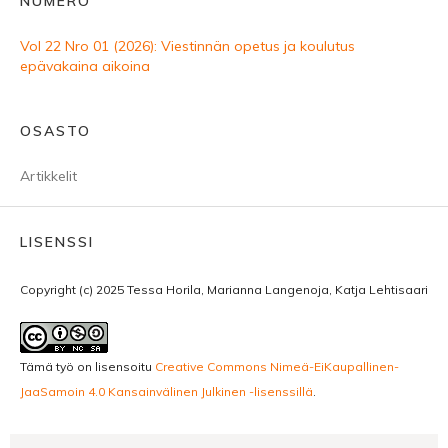
NUMERO
Vol 22 Nro 01 (2026): Viestinnän opetus ja koulutus
epävakaina aikoina
OSASTO
Artikkelit
LISENSSI
Copyright (c) 2025 Tessa Horila, Marianna Langenoja, Katja Lehtisaari
Tämä työ on lisensoitu
Creative Commons Nimeä-EiKaupallinen-
JaaSamoin 4.0 Kansainvälinen Julkinen -lisenssillä
.