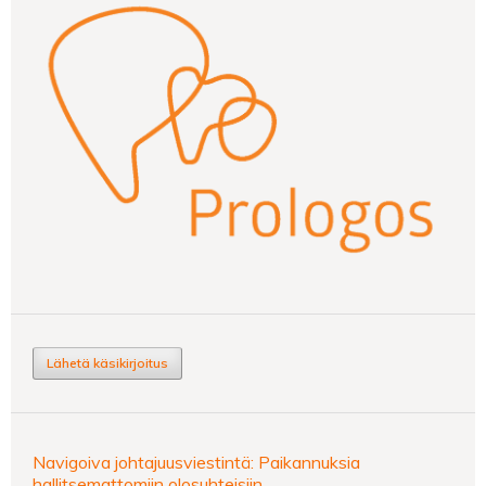
Lähetä käsikirjoitus
Navigoiva johtajuusviestintä: Paikannuksia
hallitsemattomiin olosuhteisiin