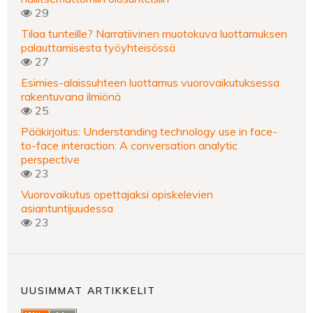
29
Tilaa tunteille? Narratiivinen muotokuva luottamuksen
palauttamisesta työyhteisössä
27
Esimies-alaissuhteen luottamus vuorovaikutuksessa
rakentuvana ilmiönä
25
Pääkirjoitus: Understanding technology use in face-
to-face interaction: A conversation analytic
perspective
23
Vuorovaikutus opettajaksi opiskelevien
asiantuntijuudessa
23
UUSIMMAT ARTIKKELIT