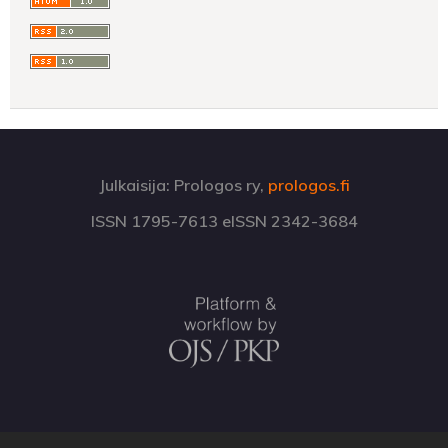
Julkaisija: Prologos ry,
prologos.fi
ISSN 1795-7613 eISSN 2342-3684