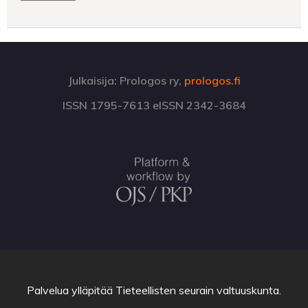
Julkaisija: Prologos ry,
prologos.fi
ISSN 1795-7613 eISSN 2342-3684
Palvelua ylläpitää
Tieteellisten seurain valtuuskunta
.