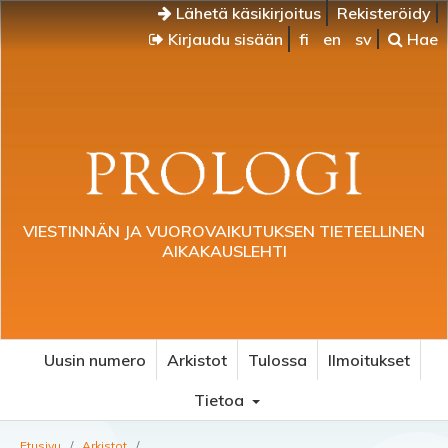
Lähetä käsikirjoitus
Rekisteröidy
Kirjaudu sisään
fi
en
sv
Hae
VIESTINNÄN JA VUOROVAIKUTUKSEN TIETEELLINEN
AIKAKAUSLEHTI
Uusin numero
Arkistot
Tulossa
Ilmoitukset
Tietoa
Etusivu
/
Arkistot
/