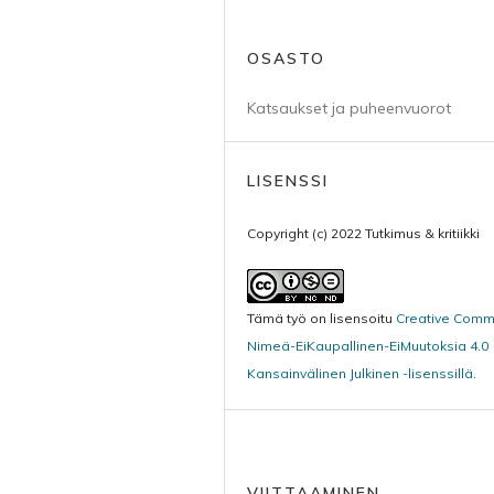
OSASTO
Katsaukset ja puheenvuorot
LISENSSI
Copyright (c) 2022 Tutkimus & kritiikki
Tämä työ on lisensoitu
Creative Com
Nimeä-EiKaupallinen-EiMuutoksia 4.0
Kansainvälinen Julkinen -lisenssillä
.
VIITTAAMINEN