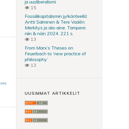
ja uusliberalismi
15
Fossiilikapitalismin jyrkänteellä:
Antti Salminen & Tere Vadén:
Merkitys ja ala-aine. Tampere:
niin & näin 2024. 221 s.
13
From Marx’s Theses on
Feuerbach to ’new practice of
philosophy’
13
mons
UUSIMMAT ARTIKKELIT