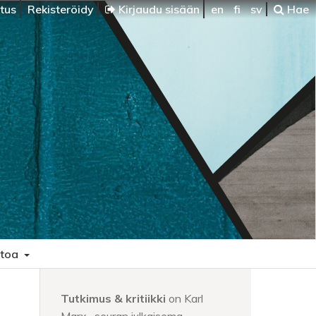
itus
Rekisteröidy
Kirjaudu sisään
en
fi
sv
Hae
etoa
Tutkimus & kritiikki
on Karl