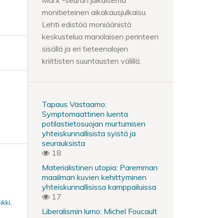
Marx -seuran julkaisema
monitieteinen aikakausjulkaisu.
Lehti edistää moniäänistä
keskustelua marxilaisen perinteen
sisällä ja eri tieteenalojen
kriittisten suuntausten välillä.
Tapaus Vastaamo:
Symptomaattinen luenta
potilastietosuojan murtumisen
yhteiskunnallisista syistä ja
seurauksista
18
Materialistinen utopia: Paremman
maailman kuvien kehittyminen
yhteiskunnallisissa kamppailuissa
17
kki,
Liberalismin lumo: Michel Foucault