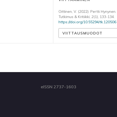
Oittinen, V. (2022). Pertti Hynynen.
Tutkimus & Kritiikki
,
2
(1), 133-134.
https://doi.org/10.55294/tk.120506
VIITTAUSMUODOT
eISSN 2737-1603