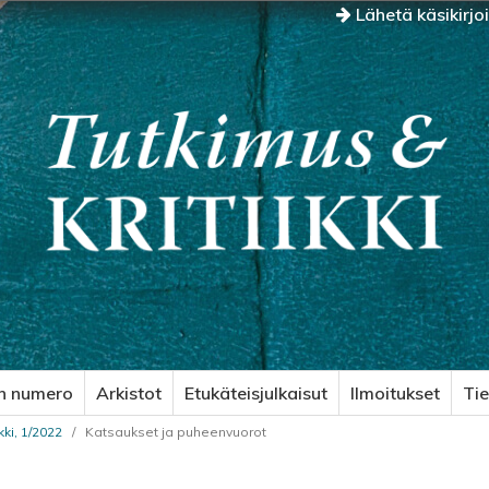
Lähetä käsikirjo
n numero
Arkistot
Etukäteisjulkaisut
Ilmoitukset
Ti
kki, 1/2022
/
Katsaukset ja puheenvuorot