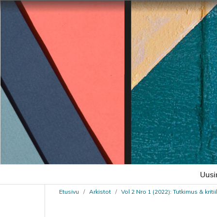
Uusi
Etusivu
/
Arkistot
/
Vol 2 Nro 1 (2022): Tutkimus & kritii