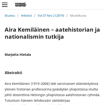
Etusivu
/
Arkistot
/
Vol 37 Nro 2 (2019)
/
Muistikuvia
Aira Kemiläinen – aatehistorian ja
nationalismin tutkija
Marjatta Hietala
Abstrakti
Aira Kemiläinen (1919–2006) teki varsinaisen elämäntyönsä
yleisen historian professorina Jyväskylän yliopistossa mutta
johti dosenttina Helsingin yliopistossa aatehistorian ryhmää.
Tutustuin häneen tehdessäni väitöskirjaa