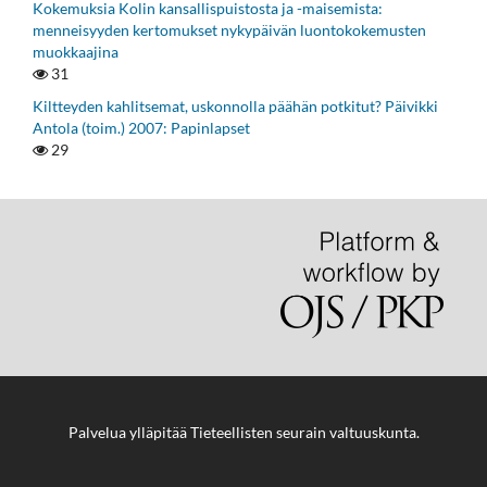
Kokemuksia Kolin kansallispuistosta ja -maisemista:
menneisyyden kertomukset nykypäivän luontokokemusten
muokkaajina
31
Kiltteyden kahlitsemat, uskonnolla päähän potkitut? Päivikki
Antola (toim.) 2007: Papinlapset
29
Palvelua ylläpitää
Tieteellisten seurain valtuuskunta
.