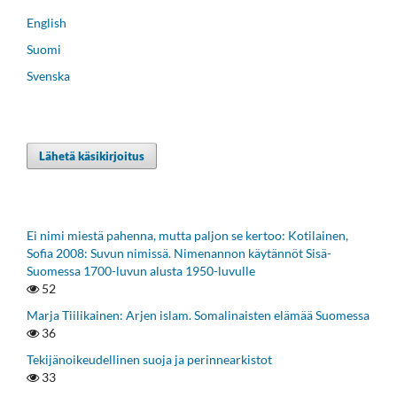
English
Suomi
Svenska
Lähetä käsikirjoitus
Ei nimi miestä pahenna, mutta paljon se kertoo: Kotilainen,
Sofia 2008: Suvun nimissä. Nimenannon käytännöt Sisä-
Suomessa 1700-luvun alusta 1950-luvulle
52
Marja Tiilikainen: Arjen islam. Somalinaisten elämää Suomessa
36
Tekijänoikeudellinen suoja ja perinnearkistot
33