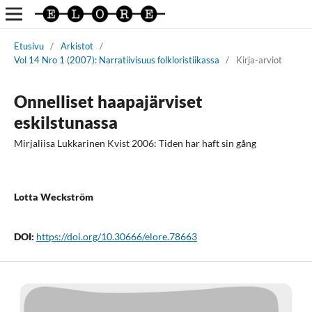
Etusivu
/
Arkistot
/
Vol 14 Nro 1 (2007): Narratiivisuus folkloristiikassa
/
Kirja-arviot
Onnelliset haapajärviset
eskilstunassa
Mirjaliisa Lukkarinen Kvist 2006: Tiden har haft sin gång
Lotta Weckström
DOI:
https://doi.org/10.30666/elore.78663