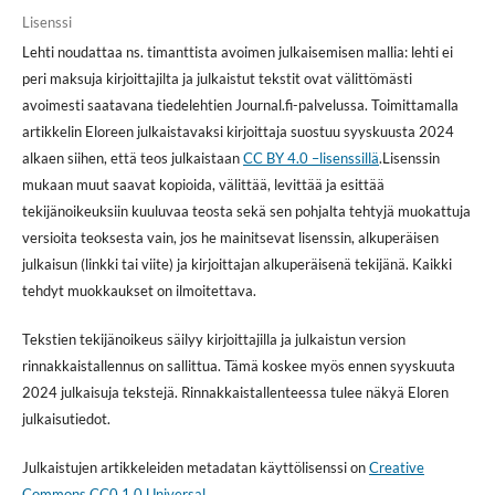
Lisenssi
Lehti noudattaa ns. timanttista avoimen julkaisemisen mallia: lehti ei
peri maksuja kirjoittajilta ja julkaistut tekstit ovat välittömästi
avoimesti saatavana tiedelehtien Journal.fi-palvelussa. Toimittamalla
artikkelin Eloreen julkaistavaksi kirjoittaja suostuu syyskuusta 2024
alkaen siihen, että teos julkaistaan
CC BY 4.0 –lisenssillä
.Lisenssin
mukaan muut saavat kopioida, välittää, levittää ja esittää
tekijänoikeuksiin kuuluvaa teosta sekä sen pohjalta tehtyjä muokattuja
versioita teoksesta vain, jos he mainitsevat lisenssin, alkuperäisen
julkaisun (linkki tai viite) ja kirjoittajan alkuperäisenä tekijänä. Kaikki
tehdyt muokkaukset on ilmoitettava.
Tekstien tekijänoikeus säilyy kirjoittajilla ja julkaistun version
rinnakkaistallennus on sallittua. Tämä koskee myös ennen syyskuuta
2024 julkaisuja tekstejä. Rinnakkaistallenteessa tulee näkyä Eloren
julkaisutiedot.
Julkaistujen artikkeleiden metadatan käyttölisenssi on
Creative
Commons CC0 1.0 Universal
.