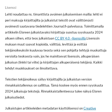
Lisenssi
Lehti noudattaa ns. timanttista avoimen julkaisemisen mallia: lehti ei
peri maksuja kirjoittajilta ja julkaistut tekstit ovat välittömästi
avoimesti saatavana tiedelehtien Journal.fi-palvelussa. Toimittamalla
artikkelin Eloreen julkaistavaksi kirjoittaja suostuu syyskuusta 2024
alkaen siihen, että teos julkaistaan
CC BY 4.0 –lisenssillä
.Lisenssin
mukaan muut saavat kopioida, välittää, levittää ja esittää
tekijänoikeuksiin kuuluvaa teosta sekä sen pohjalta tehtyjä muokattuja
versioita teoksesta vain, jos he mainitsevat lisenssin, alkuperäisen
julkaisun (linkki tai viite) ja kirjoittajan alkuperäisenä tekijänä. Kaikki
tehdyt muokkaukset on ilmoitettava.
Tekstien tekijänoikeus säilyy kirjoittajilla ja julkaistun version
rinnakkaistallennus on sallittua. Tämä koskee myös ennen syyskuuta
2024 julkaisuja tekstejä. Rinnakkaistallenteessa tulee näkyä Eloren
julkaisutiedot.
Julkaistujen artikkeleiden metadatan käyttölisenssi on
Creative