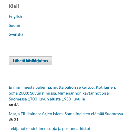
Kieli
English
Suomi
Svenska
Lähetä käsikirjoitus
Ei nimi miestä pahenna, mutta paljon se kertoo: Kotilainen,
Sofia 2008: Suvun nimissä. Nimenannon käytännöt Sisä-
Suomessa 1700-luvun alusta 1950-luvulle
46
Marja Tiilikainen: Arjen islam. Somalinaisten elämää Suomessa
31
Tekijänoikeudellinen suoja ja perinnearkistot