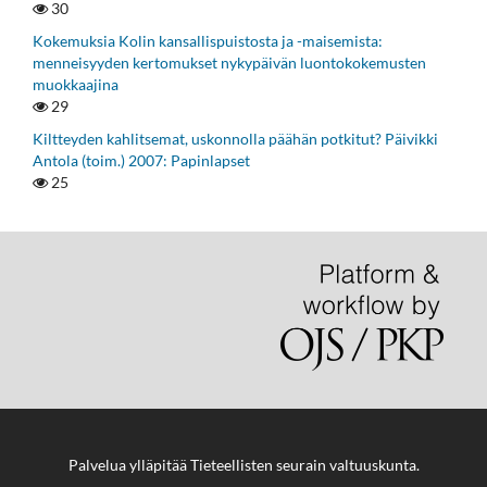
30
Kokemuksia Kolin kansallispuistosta ja -maisemista:
menneisyyden kertomukset nykypäivän luontokokemusten
muokkaajina
29
Kiltteyden kahlitsemat, uskonnolla päähän potkitut? Päivikki
Antola (toim.) 2007: Papinlapset
25
Palvelua ylläpitää
Tieteellisten seurain valtuuskunta
.