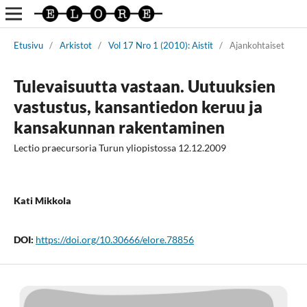
Etusivu
/
Arkistot
/
Vol 17 Nro 1 (2010): Aistit
/
Ajankohtaiset
Tulevaisuutta vastaan. Uutuuksien
vastustus, kansantiedon keruu ja
kansakunnan rakentaminen
Lectio praecursoria Turun yliopistossa 12.12.2009
Kati Mikkola
DOI:
https://doi.org/10.30666/elore.78856