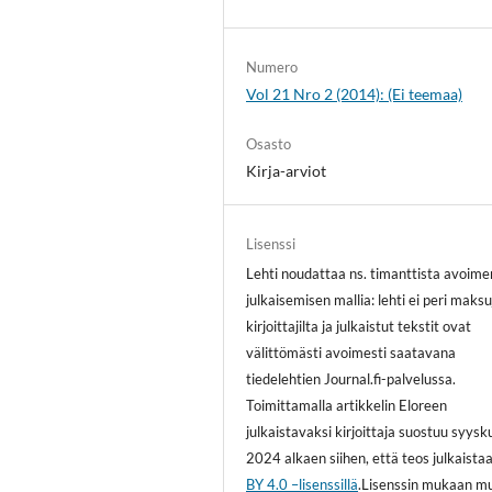
Numero
Vol 21 Nro 2 (2014): (Ei teemaa)
Osasto
Kirja-arviot
Lisenssi
Lehti noudattaa ns. timanttista avoime
julkaisemisen mallia: lehti ei peri maksu
kirjoittajilta ja julkaistut tekstit ovat
välittömästi avoimesti saatavana
tiedelehtien Journal.fi-palvelussa.
Toimittamalla artikkelin Eloreen
julkaistavaksi kirjoittaja suostuu syys
2024 alkaen siihen, että teos julkaista
BY 4.0 –lisenssillä
.Lisenssin mukaan m