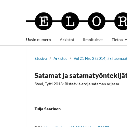
Uusin numero
Arkistot
Ilmoitukset
Tietoa
Etusivu
/
Arkistot
/
Vol 21 Nro 2 (2014): (Ei teemaa)
Satamat ja satamatyöntekijä
Steel, Tytti 2013: Risteäviä eroja sataman arjessa
Tuija Saarinen