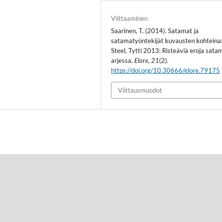
Viittaaminen
Saarinen, T. (2014). Satamat ja
satamatyöntekijät kuvausten kohteina
Steel, Tytti 2013: Risteäviä eroja sata
arjessa.
Elore
,
21
(2).
https://doi.org/10.30666/elore.79175
Viittausmuodot