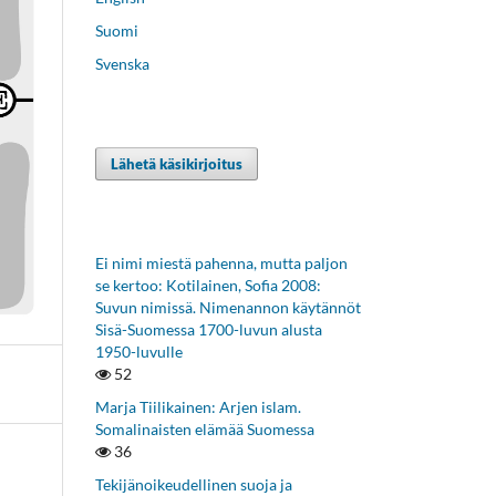
Suomi
Svenska
Lähetä käsikirjoitus
Ei nimi miestä pahenna, mutta paljon
se kertoo: Kotilainen, Sofia 2008:
Suvun nimissä. Nimenannon käytännöt
Sisä-Suomessa 1700-luvun alusta
1950-luvulle
52
Marja Tiilikainen: Arjen islam.
Somalinaisten elämää Suomessa
36
Tekijänoikeudellinen suoja ja