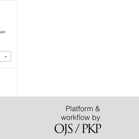
:
man