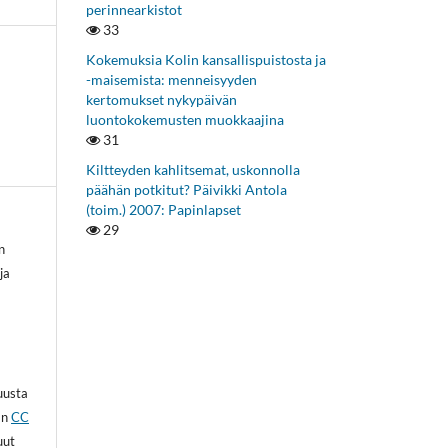
perinnearkistot
33
Kokemuksia Kolin kansallispuistosta ja
-maisemista: menneisyyden
kertomukset nykypäivän
luontokokemusten muokkaajina
31
Kiltteyden kahlitsemat, uskonnolla
päähän potkitut? Päivikki Antola
(toim.) 2007: Papinlapset
29
n
ja
kuusta
an
CC
uut