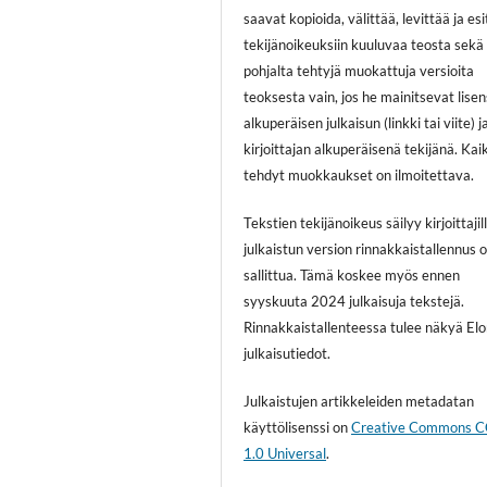
saavat kopioida, välittää, levittää ja es
tekijänoikeuksiin kuuluvaa teosta sekä
pohjalta tehtyjä muokattuja versioita
teoksesta vain, jos he mainitsevat lisen
alkuperäisen julkaisun (linkki tai viite) j
kirjoittajan alkuperäisenä tekijänä. Kai
tehdyt muokkaukset on ilmoitettava.
Tekstien tekijänoikeus säilyy kirjoittajill
julkaistun version rinnakkaistallennus 
sallittua. Tämä koskee myös ennen
syyskuuta 2024 julkaisuja tekstejä.
Rinnakkaistallenteessa tulee näkyä El
julkaisutiedot.
Julkaistujen artikkeleiden metadatan
käyttölisenssi on
Creative Commons 
1.0 Universal
.