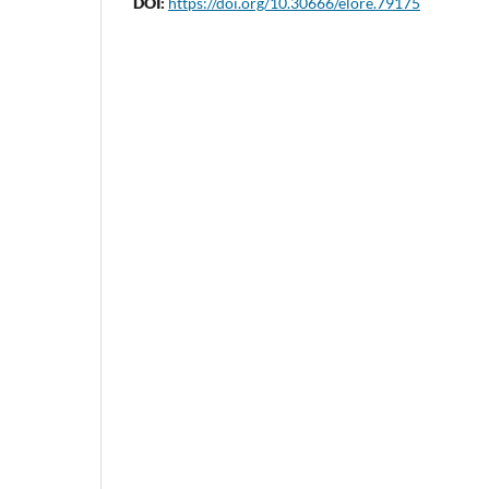
DOI:
https://doi.org/10.30666/elore.79175