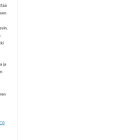
ittää
 sen
ssin,
a
kki
a ja
on
oren
CC0