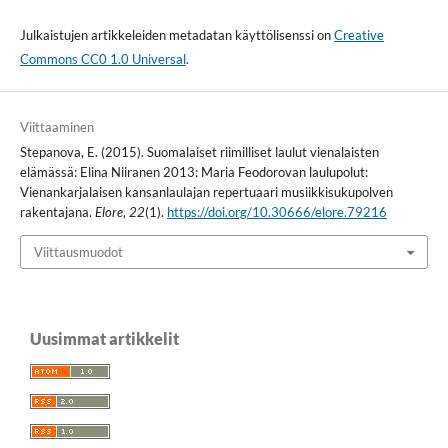
Julkaistujen artikkeleiden metadatan käyttölisenssi on
Creative
Commons CC0 1.0 Universal
.
Viittaaminen
Stepanova, E. (2015). Suomalaiset riimilliset laulut vienalaisten
elämässä: Elina Niiranen 2013: Maria Feodorovan laulupolut:
Vienankarjalaisen kansanlaulajan repertuaari musiikkisukupolven
rakentajana.
Elore
,
22
(1).
https://doi.org/10.30666/elore.79216
Viittausmuodot
Uusimmat artikkelit