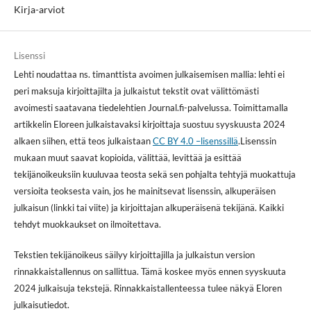
Kirja-arviot
Lisenssi
Lehti noudattaa ns. timanttista avoimen julkaisemisen mallia: lehti ei
peri maksuja kirjoittajilta ja julkaistut tekstit ovat välittömästi
avoimesti saatavana tiedelehtien Journal.fi-palvelussa. Toimittamalla
artikkelin Eloreen julkaistavaksi kirjoittaja suostuu syyskuusta 2024
alkaen siihen, että teos julkaistaan
CC BY 4.0 –lisenssillä
.Lisenssin
mukaan muut saavat kopioida, välittää, levittää ja esittää
tekijänoikeuksiin kuuluvaa teosta sekä sen pohjalta tehtyjä muokattuja
versioita teoksesta vain, jos he mainitsevat lisenssin, alkuperäisen
julkaisun (linkki tai viite) ja kirjoittajan alkuperäisenä tekijänä. Kaikki
tehdyt muokkaukset on ilmoitettava.
Tekstien tekijänoikeus säilyy kirjoittajilla ja julkaistun version
rinnakkaistallennus on sallittua. Tämä koskee myös ennen syyskuuta
2024 julkaisuja tekstejä. Rinnakkaistallenteessa tulee näkyä Eloren
julkaisutiedot.