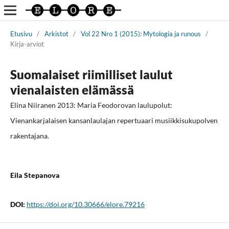
Etusivu
/
Arkistot
/
Vol 22 Nro 1 (2015): Mytologia ja runous
/
Kirja-arviot
Suomalaiset riimilliset laulut
vienalaisten elämässä
Elina Niiranen 2013: Maria Feodorovan laulupolut:
Vienankarjalaisen kansanlaulajan repertuaari musiikkisukupolven
rakentajana.
Eila Stepanova
DOI:
https://doi.org/10.30666/elore.79216