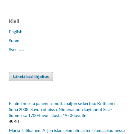
Kieli
English
Suomi
Svenska
Lähetä käsikirjoitus
Ei nimi miestä pahenna, mutta paljon se kertoo: Kotilainen,
Sofia 2008: Suvun nimissä. Nimenannon käytännöt Sisä-
Suomessa 1700-luvun alusta 1950-luvulle
40
Marja Tiilikainen: Arjen islam. Somalinaisten elämää Suomessa