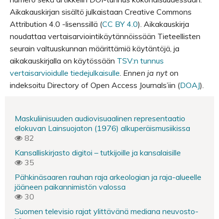
Aikakauskirjan sisältö julkaistaan Creative Commons
Attribution 4.0 -lisenssillä (
CC BY 4.0
). Aikakauskirja
noudattaa vertaisarviointikäytännöissään Tieteellisten
seurain valtuuskunnan määrittämiä käytäntöjä, ja
aikakauskirjalla on käytössään
TSV:n tunnus
vertaisarvioidulle tiedejulkaisulle
.
Ennen ja nyt
on
indeksoitu Directory of Open Access Journals’iin (
DOAJ
).
Maskuliinisuuden audiovisuaalinen representaatio
elokuvan Lainsuojaton (1976) alkuperäismusiikissa
82
Kansalliskirjasto digitoi – tutkijoille ja kansalaisille
35
Pähkinäsaaren rauhan raja arkeologian ja raja-alueelle
jääneen paikannimistön valossa
30
Suomen televisio rajat ylittävänä mediana neuvosto-