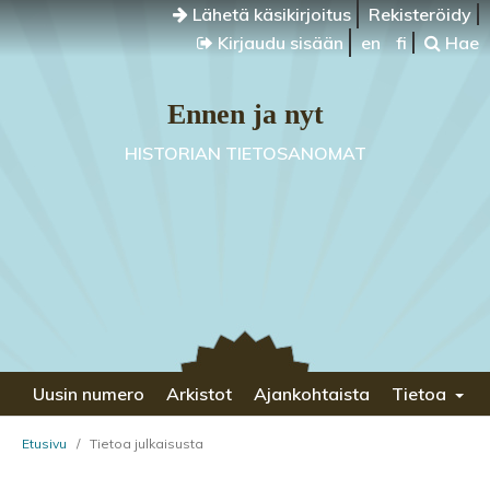
Lähetä käsikirjoitus
Rekisteröidy
Kirjaudu sisään
en
fi
Hae
Ennen ja nyt
HISTORIAN TIETOSANOMAT
Uusin numero
Arkistot
Ajankohtaista
Tietoa
Etusivu
/
Tietoa julkaisusta