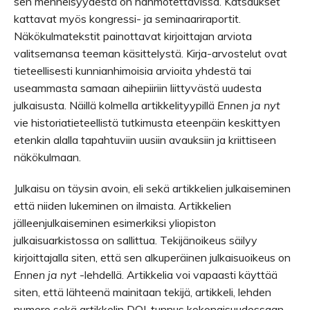
sen menneisyydestä on hahmotettavissa. Katsaukset
kattavat myös kongressi- ja seminaariraportit.
Näkökulmatekstit painottavat kirjoittajan arviota
valitsemansa teeman käsittelystä.
Kirja-arvostelut ovat
tieteellisesti kunnianhimoisia arvioita yhdestä tai
useammasta samaan aihepiiriin liittyvästä uudesta
julkaisusta. Näillä kolmella artikkelityypillä
Ennen ja nyt
vie historiatieteellistä tutkimusta eteenpäin keskittyen
etenkin alalla tapahtuviin uusiin avauksiin ja kriittiseen
näkökulmaan.
Julkaisu on täysin avoin, eli sekä artikkelien julkaiseminen
että niiden lukeminen on ilmaista. Artikkelien
jälleenjulkaiseminen esimerkiksi yliopiston
julkaisuarkistossa on sallittua. Tekijänoikeus säilyy
kirjoittajalla siten, että sen alkuperäinen julkaisuoikeus on
Ennen ja nyt
-lehdellä. Artikkelia voi vapaasti käyttää
siten, että lähteenä mainitaan tekijä, artikkeli, lehden
numero sekä artikkelin DOI-tunnus kokonaisuudessaan.