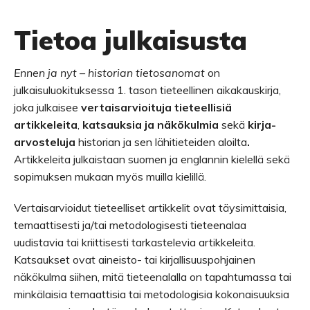
Tietoa julkaisusta
Ennen ja nyt – historian tietosanomat
on
julkaisuluokituksessa 1. tason tieteellinen aikakauskirja,
joka julkaisee
vertaisarvioituja tieteellisiä
artikkeleita
,
katsauksia ja näkökulmia
sekä
kirja-
arvosteluja
historian ja sen lähitieteiden aloilta
.
Artikkeleita julkaistaan suomen ja englannin kielellä sekä
sopimuksen mukaan myös muilla kielillä.
Vertaisarvioidut tieteelliset artikkelit ovat täysimittaisia,
temaattisesti ja/tai metodologisesti tieteenalaa
uudistavia tai kriittisesti tarkastelevia artikkeleita.
Katsaukset ovat aineisto- tai kirjallisuuspohjainen
näkökulma siihen, mitä tieteenalalla on tapahtumassa tai
minkälaisia temaattisia tai metodologisia kokonaisuuksia