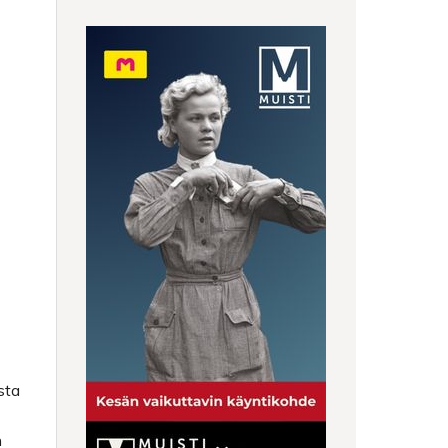
sta
n