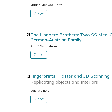
Maarja Merivoo-Parro
PDF
The Lindberg Brothers: Two SS Men, O
German-Austrian Family
André Swanström
PDF
Fingerprints, Plaster and 3D Scanning: 
Replicating objects and interiors
Lois Weinthal
PDF