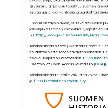
aikakauskirja, joka julkaisee
vertaisarvioituja 
arvosteluja
. Julkaisu tapahtuu suomen ja engl
seuraa uusia, ajankohtaisia ja ajankohtaistuvia
Julkaisu on täysin avoin, eli sekä artikkelien j
jälleenjulkaiseminen esimerkiksi yliopistojen jul
(ks.
http://www.julkaisufoorumi.fi/fi/julkaisufoo
Aikakauskirjan sisältö julkaistaan Creative Com
noudattaa vertaisarviointikäytännöissään Tiet
aikakauskirjalla on käytössään
TSV:n tunnus ve
Directory of Open Access Journals’iin (
DOAJ
).
Aikakauskirjan taustalla vaikuttaa kolme julkai
ja
Turun Historiallinen Yhdistys ry
.