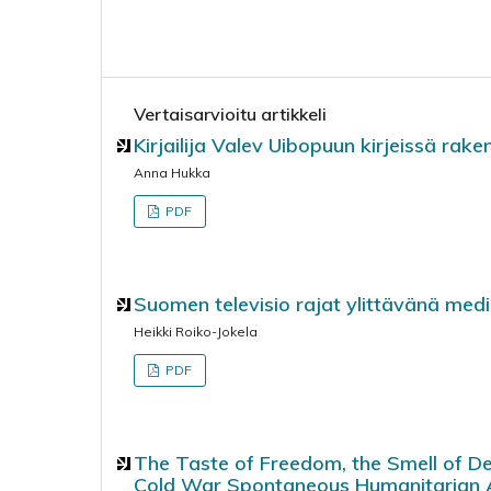
Vertaisarvioitu artikkeli
Kirjailija Valev Uibopuun kirjeissä rak
Anna Hukka
PDF
Suomen televisio rajat ylittävänä med
Heikki Roiko-Jokela
PDF
The Taste of Freedom, the Smell of D
Cold War Spontaneous Humanitarian Ai