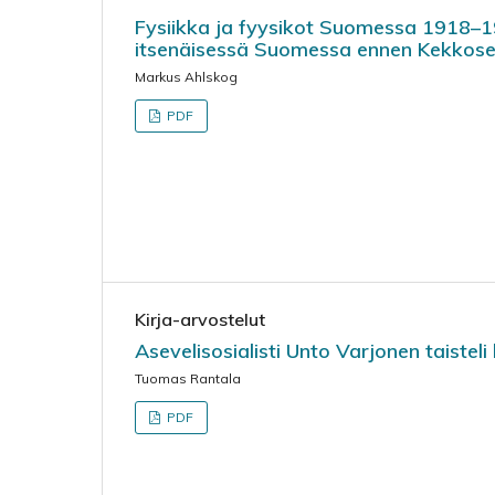
Fysiikka ja fyysikot Suomessa 1918–196
itsenäisessä Suomessa ennen Kekkose
Markus Ahlskog
PDF
Kirja-arvostelut
Asevelisosialisti Unto Varjonen taiste
Tuomas Rantala
PDF