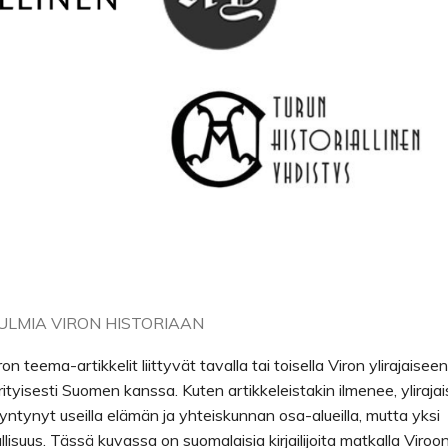
ÖKULMIA VIRON HISTORIAAN
teema-artikkelit liittyvät tavalla tai toisella Viron ylirajaiseen
rityisesti Suomen kanssa. Kuten artikkeleistakin ilmenee, ylirajai
syntynyt useilla elämän ja yhteiskunnan osa-alueilla, mutta yksi
allisuus. Tässä kuvassa on suomalaisia kirjailijoita matkalla Viroo