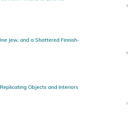
3
ne Jew, and a Shattered Finnish-
5
Replicating Objects and Interiors
7