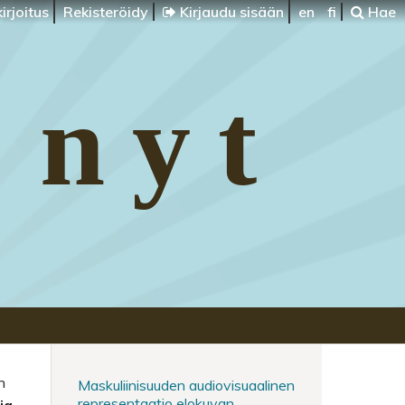
irjoitus
Rekisteröidy
Kirjaudu sisään
en
fi
Hae
 nyt
n
Maskuliinisuuden audiovisuaalinen
representaatio elokuvan