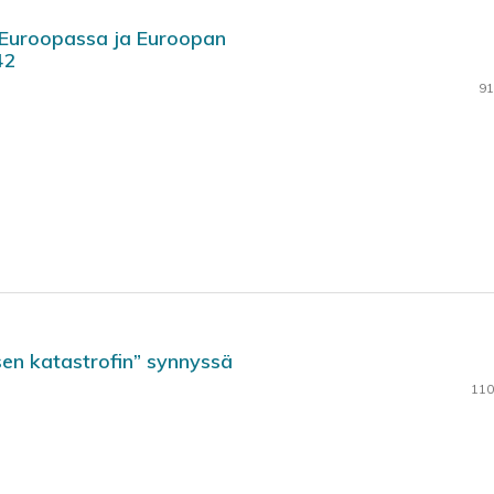
 Euroopassa ja Euroopan
42
91
isen katastrofin” synnyssä
110