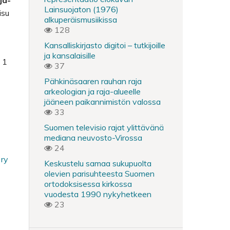
rja-
Lainsuojaton (1976)
isu
alkuperäismusiikissa
128
Kansalliskirjasto digitoi – tutkijoille
ja kansalaisille
n 1
37
Pähkinäsaaren rauhan raja
arkeologian ja raja-alueelle
jääneen paikannimistön valossa
33
Suomen televisio rajat ylittävänä
mediana neuvosto-Virossa
24
 ry
Keskustelu samaa sukupuolta
olevien parisuhteesta Suomen
ortodoksisessa kirkossa
vuodesta 1990 nykyhetkeen
23