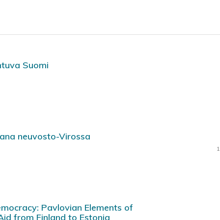
entuva Suomi
iana neuvosto-Virossa
1
emocracy: Pavlovian Elements of
d from Finland to Estonia