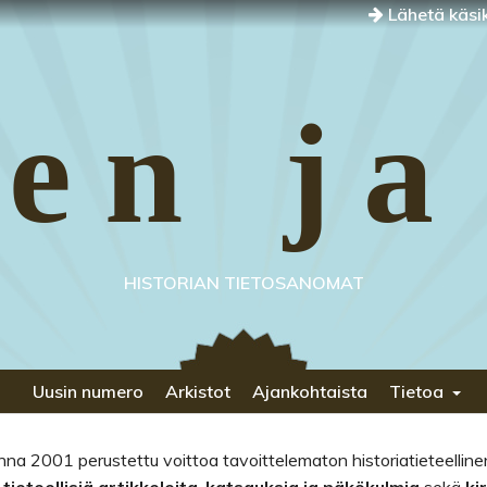
Lähetä käsik
en ja
HISTORIAN TIETOSANOMAT
Uusin numero
Arkistot
Ajankohtaista
Tietoa
na 2001 perustettu voittoa tavoittelematon historiatieteelline