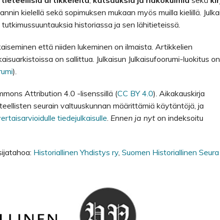
tieteellisiä artikkeleita
,
katsauksia ja näkökulmia
sekä
ki
annin kielellä sekä sopimuksen mukaan myös muilla kielillä. Julka
 tutkimussuuntauksia historiassa ja sen lähitieteissä.
ulkaiseminen että niiden lukeminen on ilmaista. Artikkelien
kaisuarkistoissa on sallittua. Julkaisun Julkaisufoorumi-luokitus o
rumi
).
mons Attribution 4.0 -lisenssillä (
CC BY 4.0
). Aikakauskirja
eellisten seurain valtuuskunnan määrittämiä käytäntöjä, ja
rtaisarvioidulle tiedejulkaisulle
.
Ennen ja nyt
on indeksoitu
sijatahoa:
Historiallinen Yhdistys ry
,
Suomen Historiallinen Seura