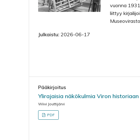
vuonna 1931.
liittyy kirjail
Museovirasto
Julkaistu:
2026-06-17
Pääkirjoitus
Ylirajaisia näkökulmia Viron historiaan
Wiivi Jouttijärvi
PDF