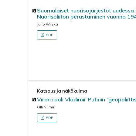
Suomalaiset nuorisojärjestöt uudessa
Nuorisoliiton perustaminen vuonna 19
Juho Wilska
PDF
Katsaus ja näkökulma
Viron rooli Vladimir Putinin ”geopoliitt
Olli Nurmi
PDF