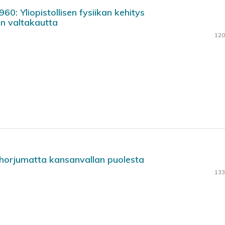
0: Yliopistollisen fysiikan kehitys
n valtakautta
120
li horjumatta kansanvallan puolesta
133