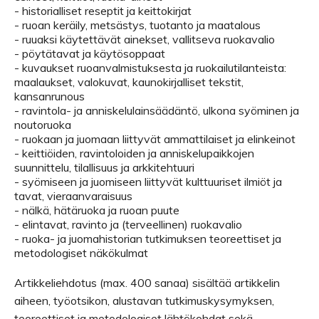
-
historialliset reseptit ja keittokirjat
-
ruoan keräily, metsästys, tuotanto ja maatalous
-
ruuaksi käytettävät ainekset, vallitseva ruokavalio
-
pöytätavat ja käytösoppaat
-
kuvaukset ruoanvalmistuksesta ja ruokailutilanteista:
maalaukset, valokuvat, kaunokirjalliset tekstit,
kansanrunous
-
ravintola- ja anniskelulainsäädäntö, ulkona syöminen ja
noutoruoka
-
ruokaan ja juomaan liittyvät ammattilaiset ja elinkeinot
-
keittiöiden, ravintoloiden ja anniskelupaikkojen
suunnittelu, tilallisuus ja arkkitehtuuri
-
syömiseen ja juomiseen liittyvät kulttuuriset ilmiöt ja
tavat, vieraanvaraisuus
-
nälkä, hätäruoka ja ruoan puute
-
elintavat, ravinto ja (terveellinen) ruokavalio
-
ruoka- ja juomahistorian tutkimuksen teoreettiset ja
metodologiset näkökulmat
Artikkeliehdotus (max. 400 sanaa) sisältää artikkelin
aiheen, työotsikon, alustavan tutkimuskysymyksen,
teoreettiset ja metodologiset lähtökohdat sekä