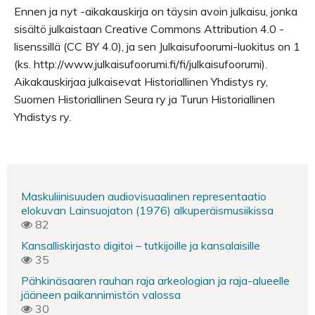
Ennen ja nyt -aikakauskirja on täysin avoin julkaisu, jonka
sisältö julkaistaan Creative Commons Attribution 4.0 -
lisenssillä (CC BY 4.0), ja sen Julkaisufoorumi-luokitus on 1
(ks. http://www.julkaisufoorumi.fi/fi/julkaisufoorumi).
Aikakauskirjaa julkaisevat Historiallinen Yhdistys ry,
Suomen Historiallinen Seura ry ja Turun Historiallinen
Yhdistys ry.
Maskuliinisuuden audiovisuaalinen representaatio
elokuvan Lainsuojaton (1976) alkuperäismusiikissa
82
Kansalliskirjasto digitoi – tutkijoille ja kansalaisille
35
Pähkinäsaaren rauhan raja arkeologian ja raja-alueelle
jääneen paikannimistön valossa
30