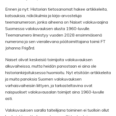
Ennen ja nyt: Historian tietosanomat hakee artikkeleita,
katsauksia, näkökulmia ja kirja-arvosteluja
teemanumeroon, jonka aiheena on Naiset valokuvaajina
Suomessa valokuvauksen alusta 1960-luvulle.
Teemanumero ilmestyy vuoden 2028 ensimmäisenä
numerona ja sen vierailevana päätoimittajana toimii FT
Johanna Frigård.
Naiset olivat keskeisiä toimijoita valokuvauksen
alkuvaiheissa, mutta heidän panostaan ei aina ole
historiankirjoituksessa huomioitu. Nyt etsitään artikkeleita
ja muita panoksia Suomen valokuvauksen
varhaisvaiheisiin liittyen, ja tarkasteltavina ovat
naispuoliset valokuvausalan toimijat aina 1960-luvulle
asti.
Valokuvauksen saralla taiteilijana toiminen ei tuolloin ollut