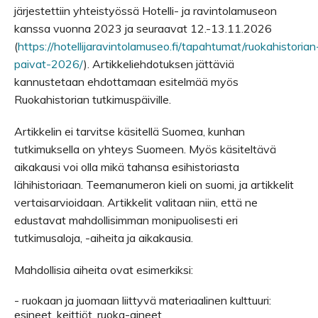
järjestettiin yhteistyössä Hotelli- ja ravintolamuseon
kanssa vuonna 2023 ja seuraavat 12.-13.11.2026
(
https://hotellijaravintolamuseo.fi/tapahtumat/ruokahistorian
paivat-2026/
). Artikkeliehdotuksen jättäviä
kannustetaan ehdottamaan esitelmää myös
Ruokahistorian tutkimuspäiville.
Artikkelin ei tarvitse käsitellä Suomea, kunhan
tutkimuksella on yhteys Suomeen. Myös käsiteltävä
aikakausi voi olla mikä tahansa esihistoriasta
lähihistoriaan. Teemanumeron kieli on suomi, ja artikkelit
vertaisarvioidaan. Artikkelit valitaan niin, että ne
edustavat mahdollisimman monipuolisesti eri
tutkimusaloja, -aiheita ja aikakausia.
Mahdollisia aiheita ovat esimerkiksi:
-
ruokaan ja juomaan liittyvä materiaalinen kulttuuri:
esineet, keittiöt, ruoka-aineet