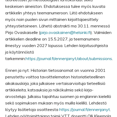
keskeisen aineiston. Ehdotuksessa tulee myös kuvata
artikkelin yhteys teemanumeroon. Liitä ehdotukseen
myös noin puolen sivun mittainen kirjoittajaesittely
yhteystietoineen. Lähetä abstrakti ma 30.11. mennessä
Pirjo Ovaskaiselle (
pirjo.ovaskainen@helsinki.fi
). Valmiiden
artikkelien deadline on 15.5.2027, ja teemanumero
ilmestyy vuoden 2027 lopussa. Lehden kirjoitusohjeista
ja käytännöistä
tarkemmin:
https://journal.fi/ennenjanyt/about/submissions
.
Ennen ja nyt: Historian tietosanomat on vuonna 2001
perustettu voittoa tavoittelematon historiatieteellinen
aikakauskirja, joka julkaisee vertaisarvioituja tieteellisiä
artikkeleita, katsauksia ja näkökulmia sekä kirja-
arvosteluja. Julkaisu tapahtuu suomen ja englannin kielellä
sekä sopimuksen mukaan myös muilla kielillä. Lehdestä
löytyy lisätietoja osoitteesta
https://journal.fi/ennenjanyt
.
Lehden päätoimittajana toimii VTT,
dosentti Olli Kleemola