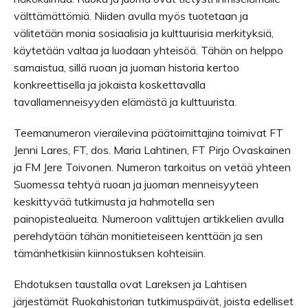
välttämättömiä. Niiden avulla myös tuotetaan ja
välitetään monia sosiaalisia ja kulttuurisia merkityksiä,
käytetään valtaa ja luodaan yhteisöä. Tähän on helppo
samaistua, sillä ruoan ja juoman historia kertoo
konkreettisella ja jokaista koskettavalla
tavallamenneisyyden elämästä ja kulttuurista.
Teemanumeron vierailevina päätoimittajina toimivat FT
Jenni Lares, FT, dos. Maria Lahtinen, FT Pirjo Ovaskainen
ja FM Jere Toivonen. Numeron tarkoitus on vetää yhteen
Suomessa tehtyä ruoan ja juoman menneisyyteen
keskittyvää tutkimusta ja hahmotella sen
painopistealueita. Numeroon valittujen artikkelien avulla
perehdytään tähän monitieteiseen kenttään ja sen
tämänhetkisiin kiinnostuksen kohteisiin.
Ehdotuksen taustalla ovat Lareksen ja Lahtisen
järjestämät Ruokahistorian tutkimuspäivät, joista edelliset