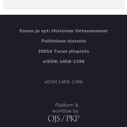
Ennen ja nyt: Historian tietosanomat
Poliittinen historia
20014 Turun yliopisto
eISSN: 1458-1396
eISSN 1458-1396