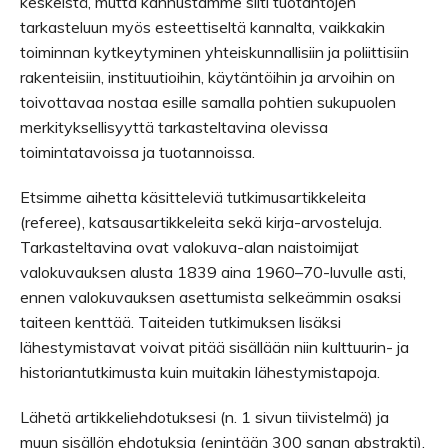
keskeistä, mutta kannustamme silti tuotantojen
tarkasteluun myös esteettiseltä kannalta, vaikkakin
toiminnan kytkeytyminen yhteiskunnallisiin ja poliittisiin
rakenteisiin, instituutioihin, käytäntöihin ja arvoihin on
toivottavaa nostaa esille samalla pohtien sukupuolen
merkityksellisyyttä tarkasteltavina olevissa
toimintatavoissa ja tuotannoissa.
Etsimme aihetta käsitteleviä tutkimusartikkeleita
(referee), katsausartikkeleita sekä kirja-arvosteluja.
Tarkasteltavina ovat valokuva-alan naistoimijat
valokuvauksen alusta 1839 aina 1960–70-luvulle asti,
ennen valokuvauksen asettumista selkeämmin osaksi
taiteen kenttää. Taiteiden tutkimuksen lisäksi
lähestymistavat voivat pitää sisällään niin kulttuurin- ja
historiantutkimusta kuin muitakin lähestymistapoja.
Lähetä artikkeliehdotuksesi (n. 1 sivun tiivistelmä) ja
muun sisällön ehdotuksia (enintään 300 sanan abstrakti).