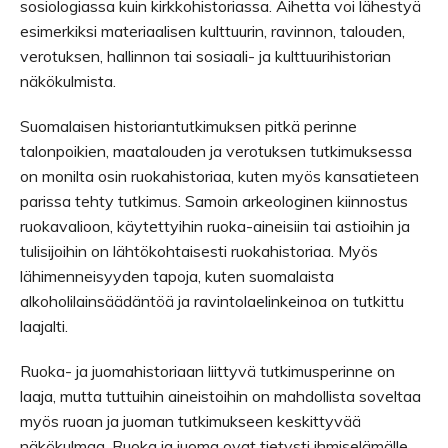
sosiologiassa kuin kirkkohistoriassa. Aihetta voi lähestyä
esimerkiksi materiaalisen kulttuurin, ravinnon, talouden,
verotuksen, hallinnon tai sosiaali- ja kulttuurihistorian
näkökulmista.
Suomalaisen historiantutkimuksen pitkä perinne
talonpoikien, maatalouden ja verotuksen tutkimuksessa
on monilta osin ruokahistoriaa, kuten myös kansatieteen
parissa tehty tutkimus. Samoin arkeologinen kiinnostus
ruokavalioon, käytettyihin ruoka-aineisiin tai astioihin ja
tulisijoihin on lähtökohtaisesti ruokahistoriaa. Myös
lähimenneisyyden tapoja, kuten suomalaista
alkoholilainsäädäntöä ja ravintolaelinkeinoa on tutkittu
laajalti.
Ruoka- ja juomahistoriaan liittyvä tutkimusperinne on
laaja, mutta tuttuihin aineistoihin on mahdollista soveltaa
myös ruoan ja juoman tutkimukseen keskittyvää
näkökulmaa. Ruoka ja juoma ovat tietysti ihmiselämälle