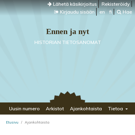
Lähetä käsikirjoitus
Rekisteröidy
Kirjaudu sisään
en
fi
Hae
Ennen ja nyt
HISTORIAN TIETOSANOMAT
Uusin numero
Arkistot
Ajankohtaista
Tietoa
Etusivu
/
Ajankohtaista