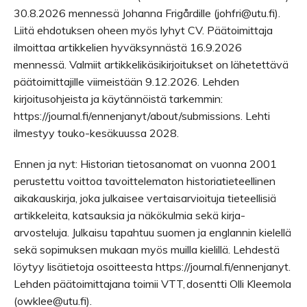
30.8.2026 mennessä Johanna Frigårdille (johfri@utu.fi).
Liitä ehdotuksen oheen myös lyhyt CV. Päätoimittaja
ilmoittaa artikkelien hyväksynnästä 16.9.2026
mennessä. Valmiit artikkelikäsikirjoitukset on lähetettävä
päätoimittajille viimeistään 9.12.2026. Lehden
kirjoitusohjeista ja käytännöistä tarkemmin:
https://journal.fi/ennenjanyt/about/submissions. Lehti
ilmestyy touko-kesäkuussa 2028.
Ennen ja nyt: Historian tietosanomat on vuonna 2001
perustettu voittoa tavoittelematon historiatieteellinen
aikakauskirja, joka julkaisee vertaisarvioituja tieteellisiä
artikkeleita, katsauksia ja näkökulmia sekä kirja-
arvosteluja. Julkaisu tapahtuu suomen ja englannin kielellä
sekä sopimuksen mukaan myös muilla kielillä. Lehdestä
löytyy lisätietoja osoitteesta https://journal.fi/ennenjanyt.
Lehden päätoimittajana toimii VTT, dosentti Olli Kleemola
(owklee@utu.fi).