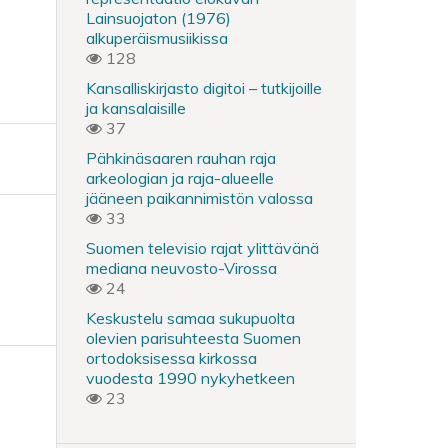
Lainsuojaton (1976)
alkuperäismusiikissa
128
Kansalliskirjasto digitoi – tutkijoille
ja kansalaisille
37
Pähkinäsaaren rauhan raja
arkeologian ja raja-alueelle
jääneen paikannimistön valossa
33
Suomen televisio rajat ylittävänä
mediana neuvosto-Virossa
24
Keskustelu samaa sukupuolta
olevien parisuhteesta Suomen
ortodoksisessa kirkossa
vuodesta 1990 nykyhetkeen
23