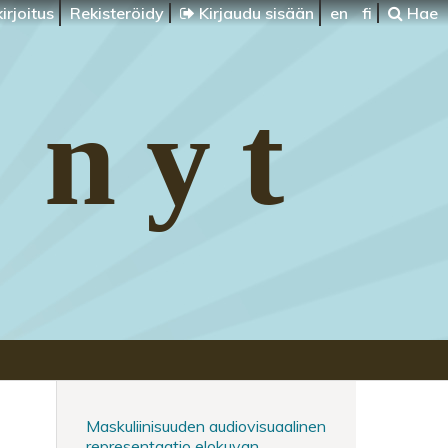
irjoitus
Rekisteröidy
Kirjaudu sisään
en
fi
Hae
 nyt
Maskuliinisuuden audiovisuaalinen
representaatio elokuvan