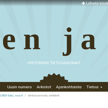
Lähetä käsik
en ja
HISTORIAN TIETOSANOMAT
Uusin numero
Arkistot
Ajankohtaista
Tietoa
1800-luku, osa II
/
Vertaisarvioitu artikkeli