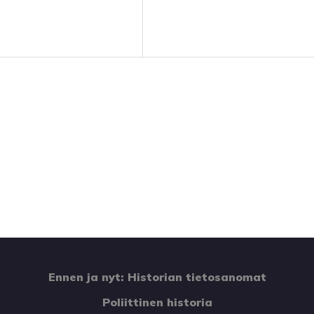
Ennen ja nyt: Historian tietosanomat
Poliittinen historia