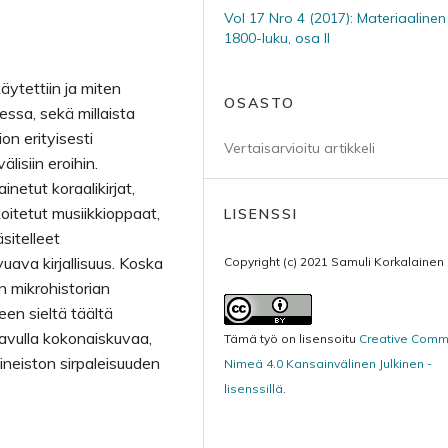
Vol 17 Nro 4 (2017): Materiaalinen
1800-luku, osa II
äytettiin ja miten
OSASTO
ssa, sekä millaista
on erityisesti
Vertaisarvioitu artikkeli
lisiin eroihin.
netut koraalikirjat,
oitetut musiikkioppaat,
LISENSSI
äsitelleet
uava kirjallisuus. Koska
Copyright (c) 2021 Samuli Korkalainen
n mikrohistorian
n sieltä täältä
avulla kokonaiskuvaa,
Tämä työ on lisensoitu
Creative Com
aineiston sirpaleisuuden
Nimeä 4.0 Kansainvälinen Julkinen -
lisenssillä
.