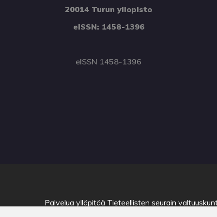
20014 Turun yliopisto
eISSN: 1458-1396
eISSN 1458-1396
Palvelua ylläpitää
Tieteellisten seurain valtuuskun