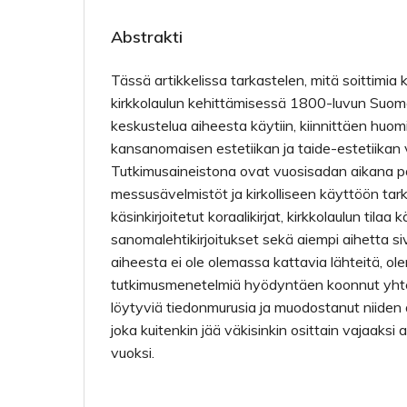
Abstrakti
Tässä artikkelissa tarkastelen, mitä soittimia k
kirkkolaulun kehittämisessä 1800-luvun Suome
keskustelua aiheesta käytiin, kiinnittäen huomi
kansanomaisen estetiikan ja taide-estetiikan vä
Tutkimusaineistona ovat vuosisadan aikana pai
messusävelmistöt ja kirkolliseen käyttöön tark
käsinkirjoitetut koraalikirjat, kirkkolaulun tilaa k
sanomalehtikirjoitukset sekä aiempi aihetta siv
aiheesta ei ole olemassa kattavia lähteitä, ole
tutkimusmenetelmiä hyödyntäen koonnut yhtee
löytyviä tiedonmurusia ja muodostanut niiden 
joka kuitenkin jää väkisinkin osittain vajaaksi 
vuoksi.