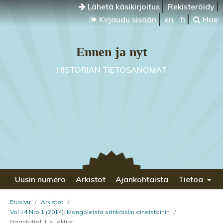
Lähetä käsikirjoitus
Rekisteröidy
Kirjaudu sisään
en
fi
Hae
Ennen ja nyt
HISTORIAN TIETOSANOMAT
Uusin numero
Arkistot
Ajankohtaista
Tietoa
Etusivu
/
Arkistot
/
Vol 14 Nro 1 (2014): Mongoleista sähköisiin aineistoihin
/
Haastattelut ja lektiot