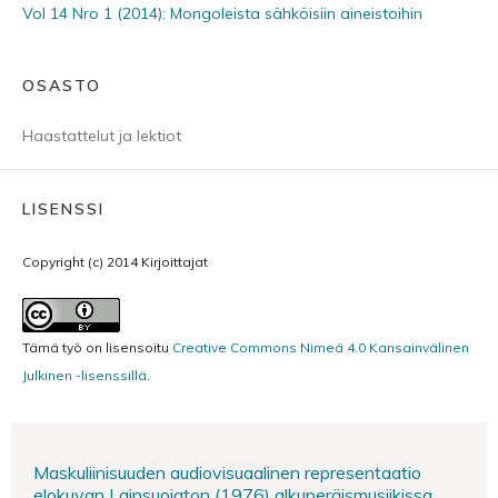
Vol 14 Nro 1 (2014): Mongoleista sähköisiin aineistoihin
OSASTO
Haastattelut ja lektiot
LISENSSI
Copyright (c) 2014 Kirjoittajat
Tämä työ on lisensoitu
Creative Commons Nimeä 4.0 Kansainvälinen
Julkinen -lisenssillä
.
Maskuliinisuuden audiovisuaalinen representaatio
elokuvan Lainsuojaton (1976) alkuperäismusiikissa