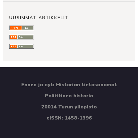
UUSIMMAT ARTIKKELIT
Ennen ja nyt: Historian tietosanomat
Poliittinen historia
20014 Turun yliopisto
eISSN: 1458-1396