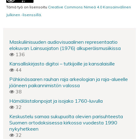
Tämä työ on lisensoitu
Creative Commons Nimeä 4.0 Kansainvälinen
Julkinen -lisenssillä
.
Maskuliinisuuden audiovisuaalinen representaatio
elokuvan Lainsuojaton (1976) alkuperäismusiikissa
136
Kansalliskirjasto digitoi – tutkijoille ja kansalaisille
44
Pähkinäsaaren rauhan raja arkeologian ja raja-alueelle
jääneen paikannimistön valossa
38
Hämäläistalonpojat ja isojako 1760-luvulla
32
Keskustelu samaa sukupuolta olevien parisuhteesta
Suomen ortodoksisessa kirkossa vuodesta 1990
nykyhetkeen
32