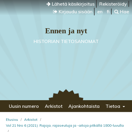
Lähetä käsikirjoitus
Rekisteröidy
Kirjaudu sisään
en
fi
Hae
Ennen ja nyt
HISTORIAN TIETOSANOMAT
Uusin numero
Arkistot
Ajankohtaista
Tietoa
Etusivu
/
Arkistot
/
Vol 21 Nro 6 (2021): Rajoja, rajaseutuja ja -aitoja pitkällä 1800-luvulla
/