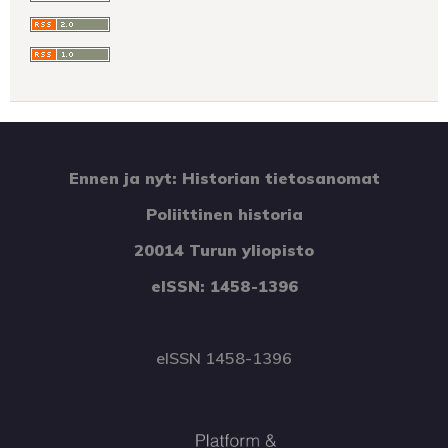
Ennen ja nyt: Historian tietosanomat
Poliittinen historia
20014 Turun yliopisto
eISSN: 1458-1396
eISSN 1458-1396