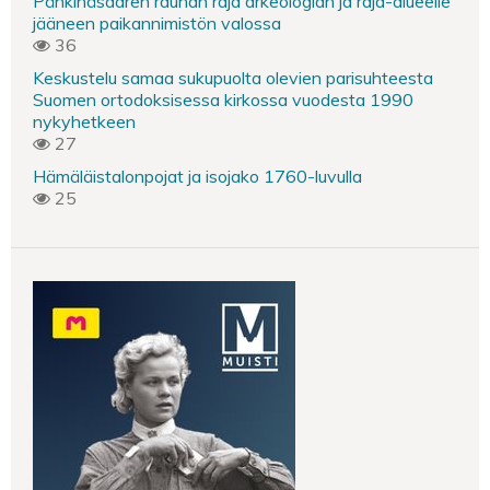
Pähkinäsaaren rauhan raja arkeologian ja raja-alueelle
jääneen paikannimistön valossa
36
Keskustelu samaa sukupuolta olevien parisuhteesta
Suomen ortodoksisessa kirkossa vuodesta 1990
nykyhetkeen
27
Hämäläistalonpojat ja isojako 1760-luvulla
25