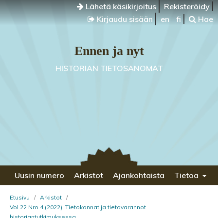
Lähetä käsikirjoitus
Rekisteröidy
Kirjaudu sisään
en
fi
Hae
Ennen ja nyt
HISTORIAN TIETOSANOMAT
Uusin numero
Arkistot
Ajankohtaista
Tietoa
Etusivu
/
Arkistot
/
Vol 22 Nro 4 (2022): Tietokannat ja tietovarannot
historiantutkimuksessa