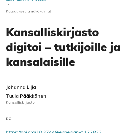
/
Katsaukset ja näkökulmat
Kansalliskirjasto
digitoi – tutkijoille ja
kansalaisille
Johanna Lilja
Tuula Pääkkönen
Kansalliskirjasto
DOI:
https://doi.org/10.37449/ennenjanyt.122833