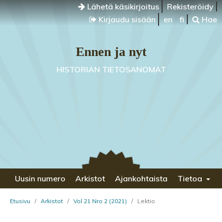
Lähetä käsikirjoitus
Rekisteröidy
Kirjaudu sisään
en
fi
Hae
Ennen ja nyt
HISTORIAN TIETOSANOMAT
Uusin numero
Arkistot
Ajankohtaista
Tietoa
Etusivu
/
Arkistot
/
Vol 21 Nro 2 (2021)
/
Lektio