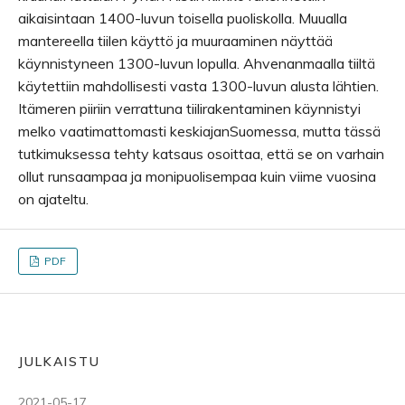
aikaisintaan 1400-luvun toisella puoliskolla. Muualla
mantereella tiilen käyttö ja muuraaminen näyttää
käynnistyneen 1300-luvun lopulla. Ahvenanmaalla tiiltä
käytettiin mahdollisesti vasta 1300-luvun alusta lähtien.
Itämeren piiriin verrattuna tiilirakentaminen käynnistyi
melko vaatimattomasti keskiajanSuomessa, mutta tässä
tutkimuksessa tehty katsaus osoittaa, että se on varhain
ollut runsaampaa ja monipuolisempaa kuin viime vuosina
on ajateltu.
PDF
JULKAISTU
2021-05-17