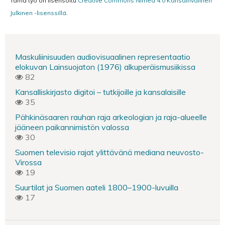
Tämä työ on lisensoitu
Creative Commons Nimeä 4.0 Kansainvälinen
Julkinen -lisenssillä
.
Maskuliinisuuden audiovisuaalinen representaatio
elokuvan Lainsuojaton (1976) alkuperäismusiikissa
82
Kansalliskirjasto digitoi – tutkijoille ja kansalaisille
35
Pähkinäsaaren rauhan raja arkeologian ja raja-alueelle
jääneen paikannimistön valossa
30
Suomen televisio rajat ylittävänä mediana neuvosto-
Virossa
19
Suurtilat ja Suomen aateli 1800–1900-luvuilla
17