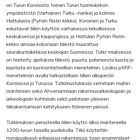
on Turun Koroisista, toinen Turun tuomiokirkon
ympäristöstä (Varhainen Turku -hanke) ja kolmas
Hattulasta (Pyhän Ristin kirkko). Koroinen ja Turku
edustavat tiilen käyttöä varhaisessa kirkollisessa
keskuksessa ja kaupungissa, ja Hattulan Pyhän Ristin
kirkko ainoaa kokonaan tiilestä muurattua
seurakuntakirkkoa keskiajan Suomessa. Tutki¬muksessa
on teetetty ajoituksia tiilestä, puusta, palaneesta luusta ja
laastista eri luonnontieteellisin menetelmin. Lisäksi pXRF-
menetelmän avulla tarkastellaan tiilien alkuperää
Koroisissa ja Turussa. Tutkimustuloksia verrataan muihin
mantereen sekä Ahvenanmaan rakennusarkeologisiin ja
arkeologisiin kohteisiin sekä peilataan yleiseen
tiilirakentamisen kehitykseen Itämeren piirissä.
Tutkimuksen perusteella tiilen käyttö alkoi mantereella
1200-luvun toisella puoliskolla. Tiiliä käytettiin
monipuolisesti erilaisissa rakenteissa, tosin ensimmäiset