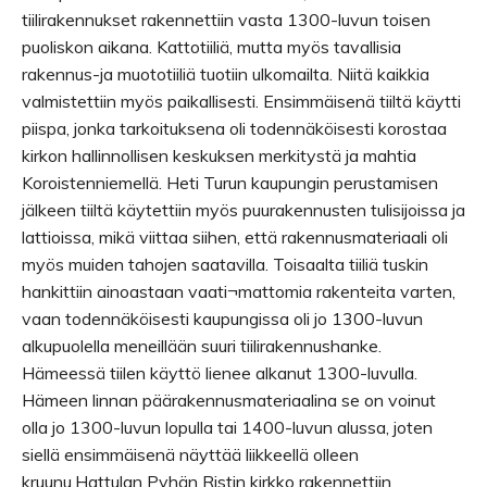
tiilirakennukset rakennettiin vasta 1300-luvun toisen
puoliskon aikana. Kattotiiliä, mutta myös tavallisia
rakennus-ja muototiiliä tuotiin ulkomailta. Niitä kaikkia
valmistettiin myös paikallisesti. Ensimmäisenä tiiltä käytti
piispa, jonka tarkoituksena oli todennäköisesti korostaa
kirkon hallinnollisen keskuksen merkitystä ja mahtia
Koroistenniemellä. Heti Turun kaupungin perustamisen
jälkeen tiiltä käytettiin myös puurakennusten tulisijoissa ja
lattioissa, mikä viittaa siihen, että rakennusmateriaali oli
myös muiden tahojen saatavilla. Toisaalta tiiliä tuskin
hankittiin ainoastaan vaati¬mattomia rakenteita varten,
vaan todennäköisesti kaupungissa oli jo 1300-luvun
alkupuolella meneillään suuri tiilirakennushanke.
Hämeessä tiilen käyttö lienee alkanut 1300-luvulla.
Hämeen linnan päärakennusmateriaalina se on voinut
olla jo 1300-luvun lopulla tai 1400-luvun alussa, joten
siellä ensimmäisenä näyttää liikkeellä olleen
kruunu.Hattulan Pyhän Ristin kirkko rakennettiin