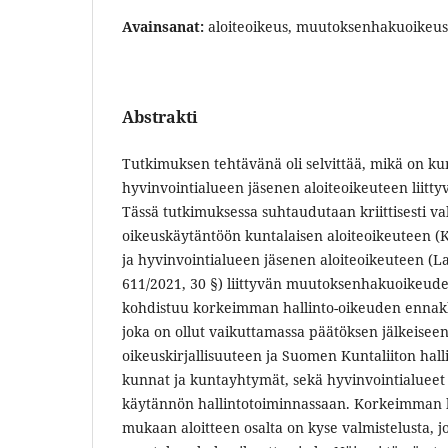
Avainsanat:
aloiteoikeus, muutoksenhakuoikeu
Abstrakti
Tutkimuksen tehtävänä oli selvittää, mikä on kun
hyvinvointialueen jäsenen aloiteoikeuteen liit
Tässä tutkimuksessa suhtaudutaan kriittisesti va
oikeuskäytäntöön kuntalaisen aloiteoikeuteen (K
ja hyvinvointialueen jäsenen aloiteoikeuteen (L
611/2021, 30 §) liittyvän muutoksenhakuoikeuden 
kohdistuu korkeimman hallinto-oikeuden ennak
joka on ollut vaikuttamassa päätöksen jälkeisee
oikeuskirjallisuuteen ja Suomen Kuntaliiton halli
kunnat ja kuntayhtymät, sekä hyvinvointialueet 
käytännön hallintotoiminnassaan. Korkeimman 
mukaan aloitteen osalta on kyse valmistelusta, jo