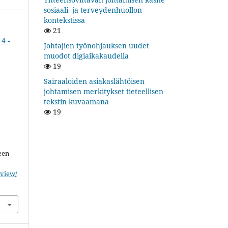
sosiaali- ja terveydenhuollon
kontekstissa
21
4 -
Johtajien työnohjauksen uudet
muodot digiaikakaudella
19
Sairaaloiden asiakaslähtöisen
johtamisen merkitykset tieteellisen
tekstin kuvaamana
19
een
/view/