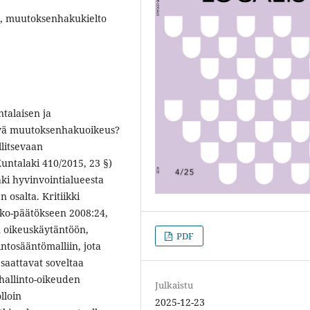
s, muutoksenhakukielto
talaisen ja
tyvä muutoksenhakuoikeus?
llitsevaan
untalaki 410/2015, 23 §)
aki hyvinvointialueesta
osalta. Kritiikki
ko-päätökseen 2008:24,
n oikeuskäytäntöön,
PDF
ntosääntömalliin, jota
saattavat soveltaa
hallinto-oikeuden
Julkaistu
lloin
2025-12-23