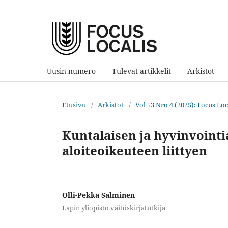
Uusin numero
Tulevat artikkelit
Arkistot
Etusivu
/
Arkistot
/
Vol 53 Nro 4 (2025): Focus Loca
Kuntalaisen ja hyvinvoin
aloiteoikeuteen liittyen
Olli-Pekka Salminen
Lapin yliopisto väitöskirjatutkija