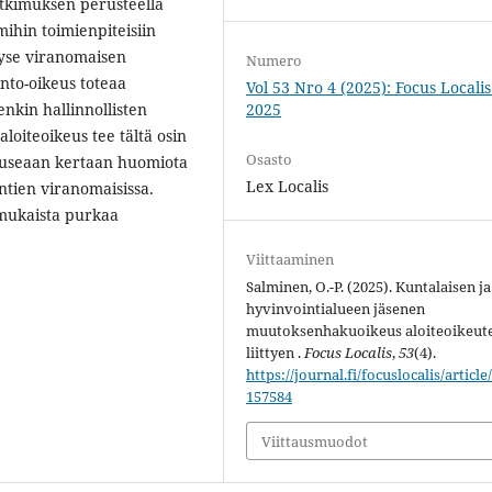
utkimuksen perusteella
mihin toimienpiteisiin
kyse viranomaisen
Numero
into-oikeus toteaa
Vol 53 Nro 4 (2025): Focus Localis 
nkin hallinnollisten
2025
loiteoikeus tee tältä osin
Osasto
et useaan kertaan huomiota
Lex Localis
untien viranomaisissa.
mukaista purkaa
Viittaaminen
Salminen, O.-P. (2025). Kuntalaisen ja
hyvinvointialueen jäsenen
muutoksenhakuoikeus aloiteoikeut
liittyen .
Focus Localis
,
53
(4).
https://journal.fi/focuslocalis/article
157584
Viittausmuodot