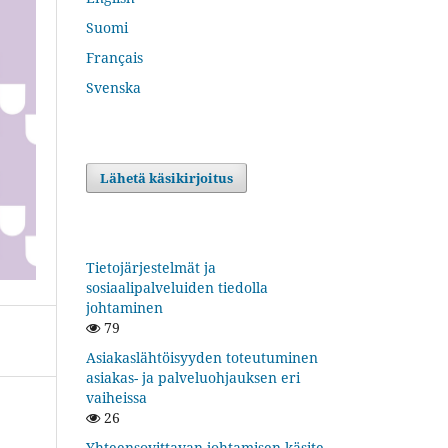
Suomi
Français
Svenska
Lähetä käsikirjoitus
Tietojärjestelmät ja
sosiaalipalveluiden tiedolla
johtaminen
79
Asiakaslähtöisyyden toteutuminen
asiakas- ja palveluohjauksen eri
vaiheissa
26
Yhteensovittavan johtamisen käsite