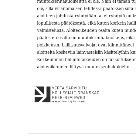
muutoksenhakuoikeutta ei ole. Näin ei tämän t
ole, sillä viranomaisen tehdessä päätöksen siitä 
aloitteen johdosta ryhdytään tai ei ryhdytä on 
lopullisesta päätöksestä, eikä kuten korkein hall
valmistelusta. Aloiteoikeuden osalta kuten muide
päätösten osalta on muutoksenhakuoikeus, eikä a
poikkeusta. Laillisuusvalvojat ovat kiinnittäne
aloitteita koskeviin lainvastaisiin käsittelyihin k
Korkeimman hallinto-oikeuden on tarkoituksen
aloiteoikeuteen liittyvä muutoksenhakukielto.