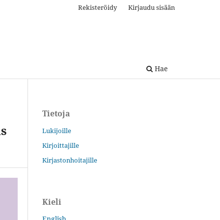
Rekisteröidy
Kirjaudu sisään
Hae
Tietoja
us
Lukijoille
Kirjoittajille
Kirjastonhoitajille
Kieli
English