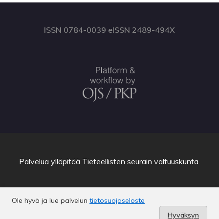
ISSN 0784-0039 eISSN 2489-494X
Palvelua ylläpitää
Tieteellisten seurain valtuuskunta
.
Ole hyvä ja lue palvelun
tietosuojaseloste
Hyväksyn