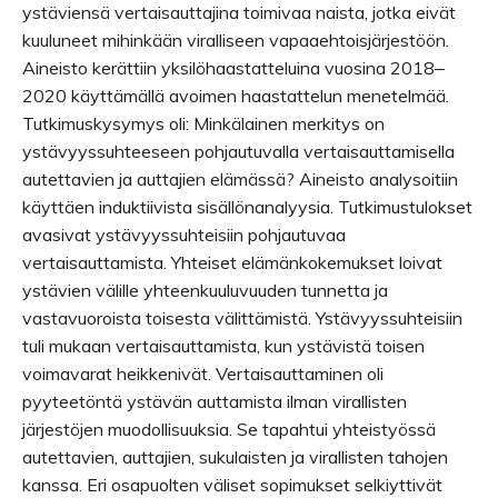
ystäviensä vertaisauttajina toimivaa naista, jotka eivät
kuuluneet mihinkään viralliseen vapaaehtoisjärjestöön.
Aineisto kerättiin yksilöhaastatteluina vuosina 2018‒
2020 käyttämällä avoimen haastattelun menetelmää.
Tutkimuskysymys oli: Minkälainen merkitys on
ystävyyssuhteeseen pohjautuvalla vertaisauttamisella
autettavien ja auttajien elämässä? Aineisto analysoitiin
käyttäen induktiivista sisällönanalyysia. Tutkimustulokset
avasivat ystävyyssuhteisiin pohjautuvaa
vertaisauttamista. Yhteiset elämänkokemukset loivat
ystävien välille yhteenkuuluvuuden tunnetta ja
vastavuoroista toisesta välittämistä. Ystävyyssuhteisiin
tuli mukaan vertaisauttamista, kun ystävistä toisen
voimavarat heikkenivät. Vertaisauttaminen oli
pyyteetöntä ystävän auttamista ilman virallisten
järjestöjen muodollisuuksia. Se tapahtui yhteistyössä
autettavien, auttajien, sukulaisten ja virallisten tahojen
kanssa. Eri osapuolten väliset sopimukset selkiyttivät