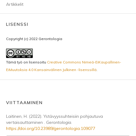
Artikkelit
LISENSSI
Copyright (c) 2022 Gerontologia
Tämä työ on lisensoitu
Creative Commons Nimeä-EiKaupallinen-
EiMuutoksia 4.0 Kansainvälinen Julkinen -lisenssillä
.
VIITTAAMINEN
Laitinen, H. (2022). Ystävyyssuhteisiin pohjautuva
vertaisauttaminen .
Gerontologia
.
https://doi.org/10.23989/gerontologia.109077