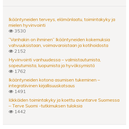
Ikääntyneiden terveys, elämänlaatu, toimintakyky ja
mielen hyvinvointi
3530
”Vanhakin on ihminen” Ikääntyneiden kokemuksia
vahvuuksistaan, voimavaroistaan ja kotihoidosta
2152
Hyvinvointi vanhuudessa – valmistautumista,
sopeutumista, luopumista ja hyväksymistä
1762
Ikääntyneiden kotona asumisen tukeminen –
integratiivinen kirjallisuuskatsaus
1491
Iäkkäiden toimintakyky ja koettu avuntarve Suomessa
– Terve Suomi -tutkimuksen tuloksia
1442