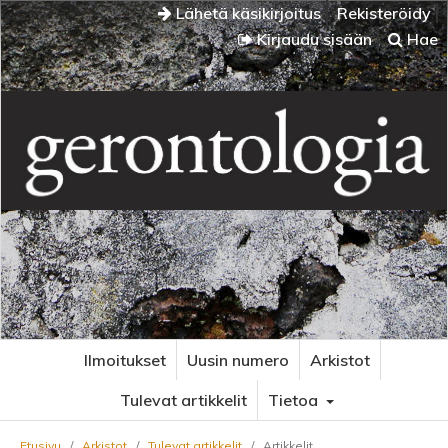
Lähetä käsikirjoitus
Rekisteröidy
Kirjaudu sisään
Hae
Ilmoitukset
Uusin numero
Arkistot
Tulevat artikkelit
Tietoa
Etusivu
/
Arkistot
/
Tulevat artikkelit
/
Artikkelit