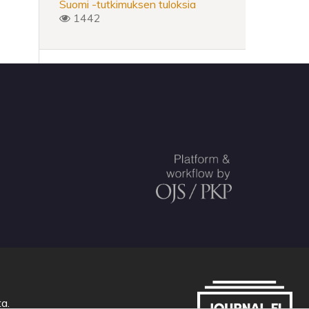
Suomi -tutkimuksen tuloksia
1442
ta
.