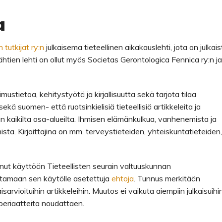
a
tutkijat ry:n
julkaisema tieteellinen aikakauslehti, jota on julkais
tien lehti on ollut myös Societas Gerontologica Fennica ry:n ja
ustietoa, kehitystyötä ja kirjallisuutta sekä tarjota tilaa
 sekä suomen- että ruotsinkielisiä tieteellisiä artikkeleita ja
an kaikilta osa-alueilta. Ihmisen elämänkulkua, vanhenemista ja
sta. Kirjoittajina on mm. terveystieteiden, yhteiskuntatieteiden,
nut käyttöön Tieteellisten seurain valtuuskunnan
attamaan sen käytölle asetettuja
ehtoja
. Tunnus merkitään
rvioituihin artikkeleihin. Muutos ei vaikuta aiempiin julkaisuihin
 periaatteita noudattaen.