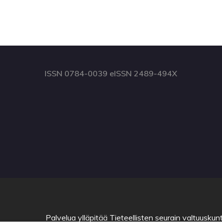
ISSN 0784-0039 eISSN 2489-494X
Palvelua ylläpitää
Tieteellisten seurain valtuuskun