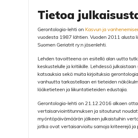
Tietoa julkaisust
Gerontologia-lehti on
Kasvun ja vanhenemisen 
vuodesta 1987 lähtien. Vuoden 2011 alusta läh
Suomen Geriatrit ry:n jäsenlehti.
Lehden tavoitteena on esitellä alan uutta tutkim
keskustelulle ja kritiikille. Lehdessä julkaistaan
katsauksia sekä muita kirjoituksia gerontologi
vanhuutta tarkastellaan eri tieteiden näkökulmi
lääketieteen ja liikuntatieteiden edustajia.
Gerontologia-lehti on 21.12.2016 alkaen otta
vertaisarviointitunnuksen ja sitoutunut noud
myöntöpäivämäärän jälkeen julkaistuihin vertaisa
jotka ovat vertaisarvioitu samoja kriteerejä ja