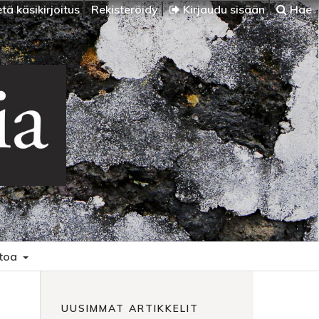
tä käsikirjoitus
Rekisteröidy
Kirjaudu sisään
Hae
etoa
UUSIMMAT ARTIKKELIT