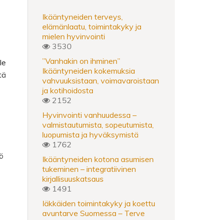
Ikääntyneiden terveys,
elämänlaatu, toimintakyky ja
mielen hyvinvointi
3530
”Vanhakin on ihminen”
le
Ikääntyneiden kokemuksia
tä
vahvuuksistaan, voimavaroistaan
ja kotihoidosta
2152
Hyvinvointi vanhuudessa –
valmistautumista, sopeutumista,
luopumista ja hyväksymistä
1762
iö
Ikääntyneiden kotona asumisen
tukeminen – integratiivinen
kirjallisuuskatsaus
1491
Iäkkäiden toimintakyky ja koettu
avuntarve Suomessa – Terve