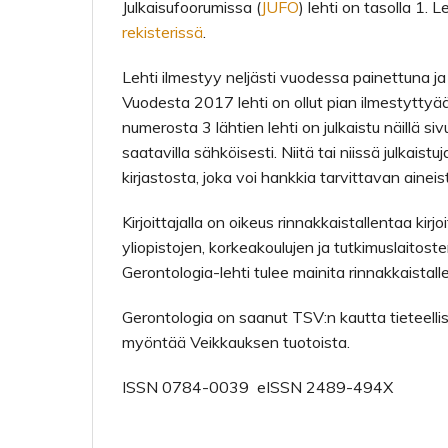
Julkaisufoorumissa (
JUFO
) lehti on tasolla 1.
rekisterissä
.
Lehti ilmestyy neljästi vuodessa painettuna ja p
Vuodesta 2017 lehti on ollut pian ilmestyttyä
numerosta 3 lähtien lehti on julkaistu näillä si
saatavilla sähköisesti. Niitä tai niissä julkaistu
kirjastosta, joka voi hankkia tarvittavan ainei
Kirjoittajalla on oikeus rinnakkaistallentaa kirj
yliopistojen, korkeakoulujen ja tutkimuslaitosten
Gerontologia-lehti tulee mainita rinnakkaistalle
Gerontologia
on saanut TSV:n kautta tieteellis
myöntää Veikkauksen tuotoista.
ISSN 0784-0039 eISSN 2489-494X