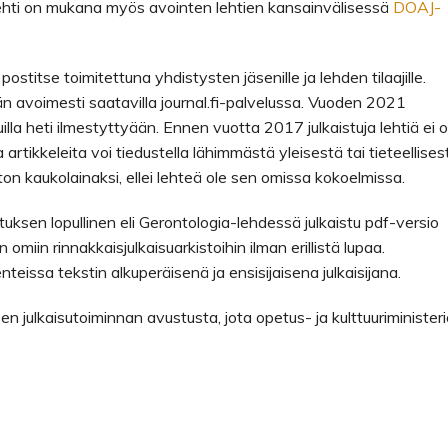
 Lehti on mukana myös avointen lehtien kansain­välisessä
DOAJ­-
ostitse toimitettuna yhdistysten jäsenille ja lehden tilaajille.
än avoimesti saatavilla journal.fi-palvelussa. Vuoden 2021
vuilla heti ilmestyttyään. Ennen vuotta 2017 julkaistuja lehtiä ei o
ja artikkeleita voi tiedustella lähimmästä yleisestä tai tieteellises
ston kaukolainaksi, ellei lehteä ole sen omissa kokoelmissa.
oituksen lopullinen eli Gerontologia-lehdessä julkaistu pdf-versio
 omiin rinnakkaisjulkaisuarkistoihin ilman erillistä lupaa.
nteissa tekstin alkuperäisenä ja ensisijaisena julkaisijana.
en julkaisutoiminnan avustusta, jota opetus- ja kulttuuriminister