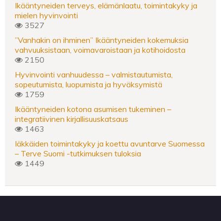
Ikääntyneiden terveys, elämänlaatu, toimintakyky ja
mielen hyvinvointi
3527
”Vanhakin on ihminen” Ikääntyneiden kokemuksia
vahvuuksistaan, voimavaroistaan ja kotihoidosta
2150
Hyvinvointi vanhuudessa – valmistautumista,
sopeutumista, luopumista ja hyväksymistä
1759
Ikääntyneiden kotona asumisen tukeminen –
integratiivinen kirjallisuuskatsaus
1463
Iäkkäiden toimintakyky ja koettu avuntarve Suomessa
– Terve Suomi -tutkimuksen tuloksia
1449