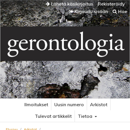
Lähetä käsikirjoitus
Rekisteröidy
Kirjaudu sisään
Hae
Ilmoitukset
Uusin numero
Arkistot
Tulevat artikkelit
Tietoa
Etusivu
/
Arkistot
/