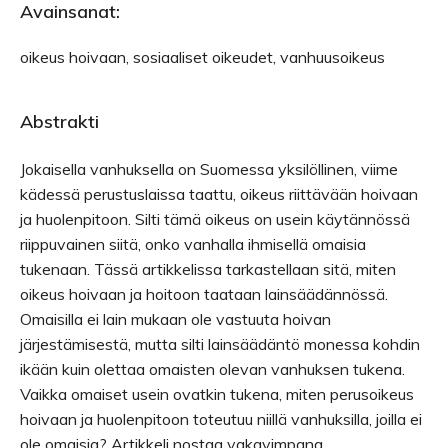
Avainsanat:
oikeus hoivaan, sosiaaliset oikeudet, vanhuusoikeus
Abstrakti
Jokaisella vanhuksella on Suomessa yksilöllinen, viime
kädessä perustuslaissa taattu, oikeus riittävään hoivaan
ja huolenpitoon. Silti tämä oikeus on usein käytännössä
riippuvainen siitä, onko vanhalla ihmisellä omaisia
tukenaan. Tässä artikkelissa tarkastellaan sitä, miten
oikeus hoivaan ja hoitoon taataan lainsäädännössä.
Omaisilla ei lain mukaan ole vastuuta hoivan
järjestämisestä, mutta silti lainsäädäntö monessa kohdin
ikään kuin olettaa omaisten olevan vanhuksen tukena.
Vaikka omaiset usein ovatkin tukena, miten perusoikeus
hoivaan ja huolenpitoon toteutuu niillä vanhuksilla, joilla ei
ole omaisia? Artikkeli nostaa vakavimpana