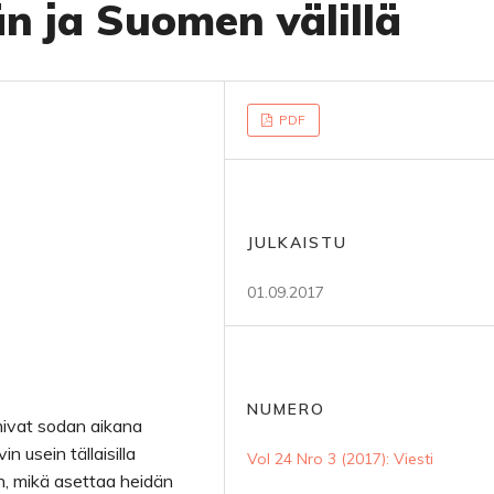
n ja Suomen välillä
PDF
JULKAISTU
01.09.2017
NUMERO
imivat sodan aikana
in usein tällaisilla
Vol 24 Nro 3 (2017): Viesti
in, mikä asettaa heidän