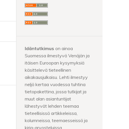
Idäntutkimus
on ainoa
Suomessa ilmestyvä Venäjän ja
itäisen Euroopan kysymyksiä
käsittelevä tieteellinen
aikakausjulkaisu. Lehti ilmestyy
neljä kertaa vuodessa tuhtina
tietopakettina, jossa tutkijat ja
muut alan asiantuntijat
lähestyvät lehden teemaa
tieteellisissä artikkeleissa,
kolumneissa, teemaesseissä ja
kirja-arvosteluissa.