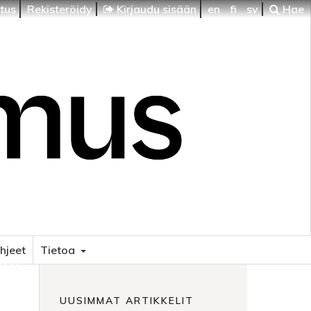
itus
Rekisteröidy
Kirjaudu sisään
en
fi
sv
Hae
ohjeet
Tietoa
HTI
UUSIMMAT ARTIKKELIT