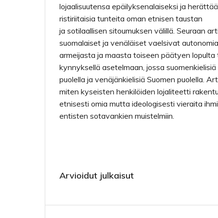
lojaalisuutensa epäilyksenalaiseksi ja herättä
ristiriitaisia tunteita oman etnisen taustan
ja sotilaallisen sitoumuksen välillä. Seuraan art
suomalaiset ja venäläiset vaelsivat autonomian
armeijasta ja maasta toiseen päätyen lopult
kynnyksellä asetelmaan, jossa suomenkielisiä 
puolella ja venäjänkielisiä Suomen puolella. Art
miten kyseisten henkilöiden lojaliteetti rakentu
etnisesti omia mutta ideologisesti vieraita ihm
entisten sotavankien muistelmiin.
Arvioidut julkaisut