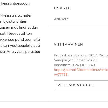
ä heissä itsessään
OSASTO
ikkelissa sitä, miten
Artikkelit
 ajoista lähtien
a toisen maailmansodan
soti Neuvostoliiton
ikkelissa pohditaan sitä,
VIITTAAMINEN
i, kun vastapuolella soti
isiä. Analyysini perustuu
Probirskaja, Svetlana. 2017. “Sotat
Venäjän Ja Suomen välillä”.
Idäntutkimus
24 (3): 36-49.
https://journal.fi/idantutkimus/artic
w/77738
.
VIITTAUSMUODOT