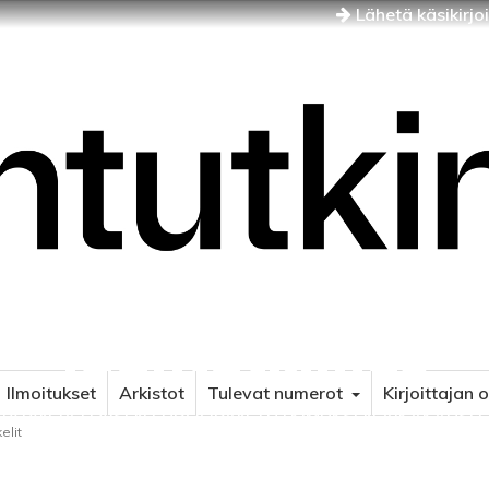
Lähetä käsikirjo
Idäntutkimus
Ilmoitukset
Arkistot
Tulevat numerot
Kirjoittajan 
NÄJÄN JA ITÄISEN EUROOPAN TUTKIMUKSEN AIKAKAUSLE
elit