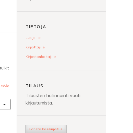
TIETOJA
Lukijoille
Kirjoittajille
Kirjastonhoitajille
ulkit
TILAUS
le/vie
Tilausten hallinnointi vaati
kirjautumista.
Lähetä käsikirjoitus