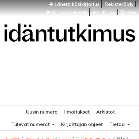
Lähetä käsikirjoitus
Rekisteröidy
Kirjaudu sisään
en
fi
sv
Hae
Idäntutkimus
VENÄJÄN JA ITÄISEN EUROOPAN TUTKIMUKSEN
AIKAKAUSLEHTI
Uusin numero
Ilmoitukset
Arkistot
Tulevat numerot
Kirjoittajan ohjeet
Tietoa
Etusivu
/
Arkistot
/
Vol 24 Nro 1 (2017): Vapaa teema
/
Artikkelit