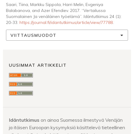
Saari, Tiina, Markku Sippola, Harri Melin, Evgeniya
Balabanova, and Azer Efendiev. 2017. “Vertailussa
Suomalainen Ja venäläinen työelämä”.
Idäntutkimus
24 (1):
20-33.
https://journal.fi/idantutkimus/article/view/77788
.
VIITTAUSMUODOT
UUSIMMAT ARTIKKELIT
Idäntutkimus
on ainoa Suomessa ilmestyvä Venäjän
ja itäisen Euroopan kysymyksiä käsittelevä tieteellinen