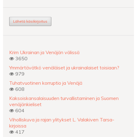
Lähetä käsikirjoitus
Krim Ukrainan ja Venäjän välissä
3650
Ymmärtävätkö venäläiset ja ukrainalaiset toisiaan?
979
Tuhatvuotinen korruptio ja Venäjä
608
Kaksoiskansalaisuuden turvallistaminen ja Suomen
venäjänkieliset
604
Viholliskuva ja rajan ylitykset L. Valakiven Tarsa-
kirjoissa
417