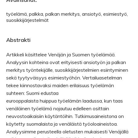
työelämä, palkka, palkan merkitys, ansiotyö, esimiestyö,
suosikkijärjestelmät
Abstrakti
Artikkeli käsittelee Venäjän ja Suomen työelämää.
Analyysin kohteina ovat erityisesti ansiotyön ja palkan
merkitys työntekijälle, suosikkijärjestelmien esiintyminen
sekä tyytyväisyys esimiestyöhön. Vertailuasetelman
tekee kiinnostavaksi maiden erilaisuus työelämän
suhteen: Suomi edustaa
eurooppalaista huippua työelämän laadussa, kun taas
venäläinen työelämä nojautuu edelleen osittain
neuvostoaikaisiin käytäntöihin. Tutkimusaineistona on
käytetty suomalaista ja venäläistä työoloaineistoa.
Analyysimme perusteella oletusten mukaisesti Venäjällä