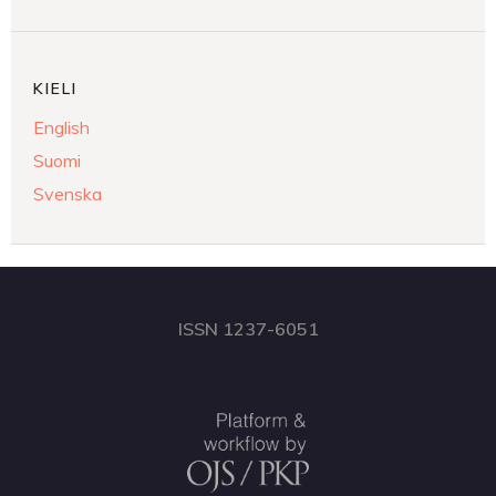
KIELI
English
Suomi
Svenska
ISSN 1237-6051