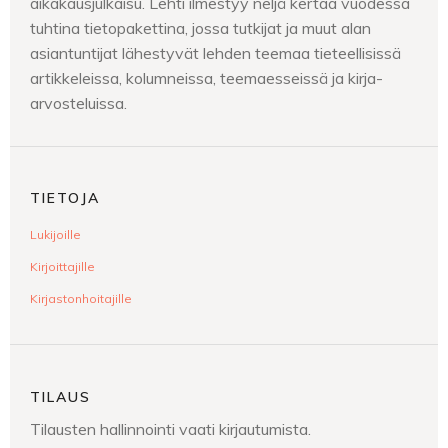
aikakausjulkaisu. Lehti ilmestyy neljä kertaa vuodessa
tuhtina tietopakettina, jossa tutkijat ja muut alan
asiantuntijat lähestyvät lehden teemaa tieteellisissä
artikkeleissa, kolumneissa, teemaesseissä ja kirja-
arvosteluissa.
TIETOJA
Lukijoille
Kirjoittajille
Kirjastonhoitajille
TILAUS
Tilausten hallinnointi vaati kirjautumista.