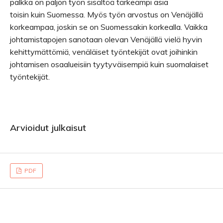
palkka on paljon työn sisältöä tärkeämpi asia
toisin kuin Suomessa. Myös työn arvostus on Venäjällä
korkeampaa, joskin se on Suomessakin korkealla. Vaikka
johtamistapojen sanotaan olevan Venäjällä vielä hyvin
kehittymättömiä, venäläiset työntekijät ovat joihinkin
johtamisen osaalueisiin tyytyväisempiä kuin suomalaiset
työntekijät.
Arvioidut julkaisut
PDF