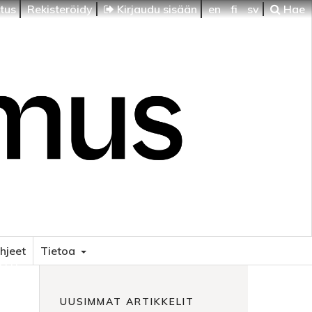
itus
Rekisteröidy
Kirjaudu sisään
en
fi
sv
Hae
ohjeet
Tietoa
HTI
UUSIMMAT ARTIKKELIT