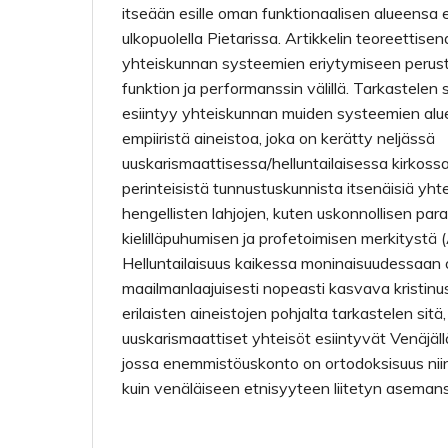
itseään esille oman funktionaalisen alueensa el
ulkopuolella Pietarissa. Artikkelin teoreettis
yhteiskunnan systeemien eriytymiseen perus
funktion ja performanssin välillä. Tarkastelen 
esiintyy yhteiskunnan muiden systeemien alueil
empiiristä aineistoa, joka on kerätty neljässä
uuskarismaattisessa/helluntailaisessa kirkoss
perinteisistä tunnustuskunnista itsenäisiä yhte
hengellisten lahjojen, kuten uskonnollisen par
kielilläpuhumisen ja profetoimisen merkitystä
Helluntailaisuus kaikessa moninaisuudessaan
maailmanlaajuisesti nopeasti kasvava kristinu
erilaisten aineistojen pohjalta tarkastelen sitä
uuskarismaattiset yhteisöt esiintyvät Venäjäll
jossa enemmistöuskonto on ortodoksisuus niin
kuin venäläiseen etnisyyteen liitetyn asemans