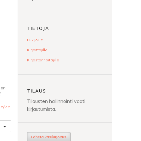
TIETOJA
Lukijoille
Kirjoittajille
Kirjastonhoitajille
ien
TILAUS
.
Tilausten hallinnointi vaati
le/vie
kirjautumista.
Lähetä käsikirjoitus