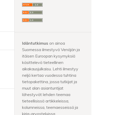
Idäntutkimus
on ainoa
Suomessa ilmestyvä Venäjän ja
itäisen Euroopan kysymyksiä
käsittelevä tieteellinen
aikakausjulkaisu. Lehti ilmestyy
neljä kertaa vuodessa tuhtina
tietopakettina, jossa tutkijat ja
muut alan asiantuntijat
lähestyvät lehden teemaa
tieteellisissä artikkeleissa,
kolumneissa, teemaesseissä ja
kirja-arvosteluissa.