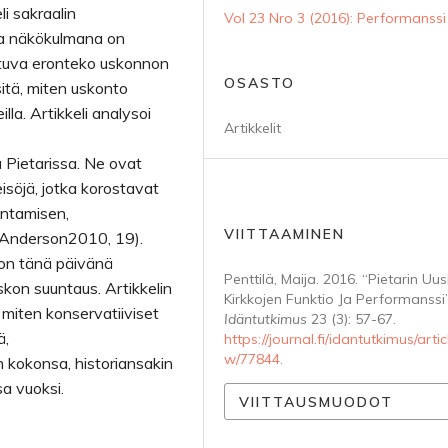
i sakraalin
Vol 23 Nro 3 (2016): Performanssi
ena näkökulmana on
tuva eronteko uskonnon
OSASTO
sitä, miten uskonto
la. Artikkeli analysoi
Artikkelit
a Pietarissa. Ne ovat
isöjä, jotka korostavat
antamisen,
VIITTAAMINEN
 (Anderson2010, 19).
 on tänä päivänä
Penttilä, Maija. 2016. “Pietarin Uus
skon suuntaus. Artikkelin
Kirkkojen Funktio Ja Performanssi”
, miten konservatiiviset
Idäntutkimus
23 (3): 57-67.
ä,
https://journal.fi/idantutkimus/artic
w/77844
.
 kokonsa, historiansakin
a vuoksi.
VIITTAUSMUODOT