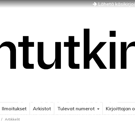
Lähetä käsikirjo
Idäntutkimus
Ilmoitukset
Arkistot
Tulevat numerot
Kirjoittajan 
NÄJÄN JA ITÄISEN EUROOPAN TUTKIMUKSEN AIKAKAUSLE
/
Artikkelit