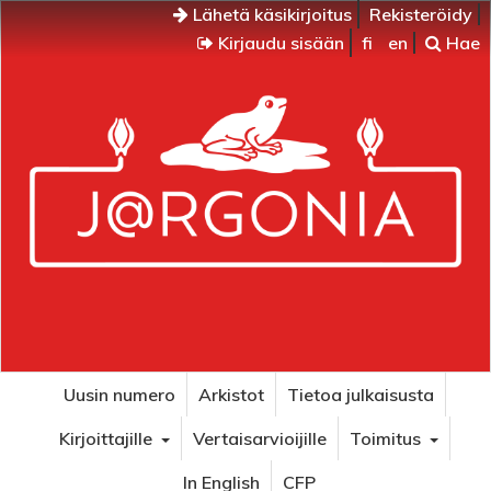
Lähetä käsikirjoitus
Rekisteröidy
Kirjaudu sisään
fi
en
Hae
Uusin numero
Arkistot
Tietoa julkaisusta
Kirjoittajille
Vertaisarvioijille
Toimitus
In English
CFP