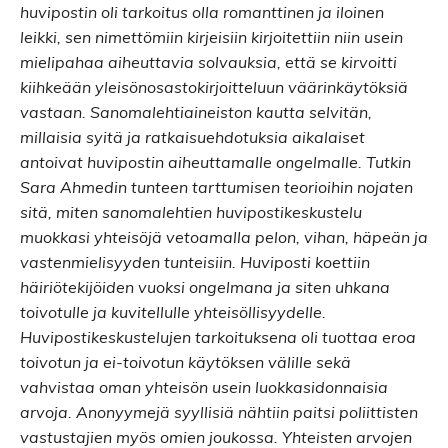
huvipostin oli tarkoitus olla romanttinen ja iloinen
leikki, sen nimettömiin kirjeisiin kirjoitettiin niin usein
mielipahaa aiheuttavia solvauksia, että se kirvoitti
kiihkeään yleisönosastokirjoitteluun väärinkäytöksiä
vastaan. Sanomalehtiaineiston kautta selvitän,
millaisia syitä ja ratkaisuehdotuksia aikalaiset
antoivat huvipostin aiheuttamalle ongelmalle. Tutkin
Sara Ahmedin tunteen tarttumisen teorioihin nojaten
sitä, miten sanomalehtien huvipostikeskustelu
muokkasi yhteisöjä vetoamalla pelon, vihan, häpeän ja
vastenmielisyyden tunteisiin. Huviposti koettiin
häiriötekijöiden vuoksi ongelmana ja siten uhkana
toivotulle ja kuvitellulle yhteisöllisyydelle.
Huvipostikeskustelujen tarkoituksena oli tuottaa eroa
toivotun ja ei-toivotun käytöksen välille sekä
vahvistaa oman yhteisön usein luokkasidonnaisia
arvoja. Anonyymejä syyllisiä nähtiin paitsi poliittisten
vastustajien myös omien joukossa. Yhteisten arvojen