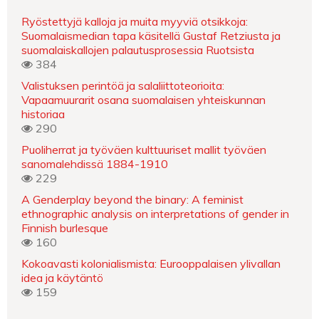
Ryöstettyjä kalloja ja muita myyviä otsikkoja:
Suomalaismedian tapa käsitellä Gustaf Retziusta ja
suomalaiskallojen palautusprosessia Ruotsista
384
Valistuksen perintöä ja salaliittoteorioita:
Vapaamuurarit osana suomalaisen yhteiskunnan
historiaa
290
Puoliherrat ja työväen kulttuuriset mallit työväen
sanomalehdissä 1884-1910
229
A Genderplay beyond the binary: A feminist
ethnographic analysis on interpretations of gender in
Finnish burlesque
160
Kokoavasti kolonialismista: Eurooppalaisen ylivallan
idea ja käytäntö
159