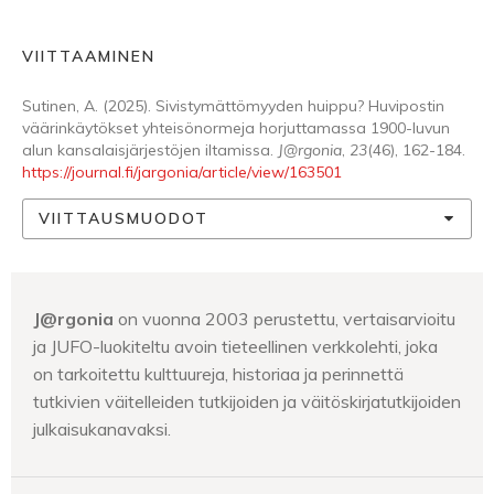
VIITTAAMINEN
Sutinen, A. (2025). Sivistymättömyyden huippu? Huvipostin
väärinkäytökset yhteisönormeja horjuttamassa 1900-luvun
alun kansalaisjärjestöjen iltamissa.
J@rgonia
,
23
(46), 162-184.
https://journal.fi/jargonia/article/view/163501
VIITTAUSMUODOT
J@rgonia
on vuonna 2003 perustettu, vertaisarvioitu
ja JUFO-luokiteltu avoin tieteellinen verkkolehti, joka
on tarkoitettu kulttuureja, historiaa ja perinnettä
tutkivien väitelleiden tutkijoiden ja väitöskirjatutkijoiden
julkaisukanavaksi.