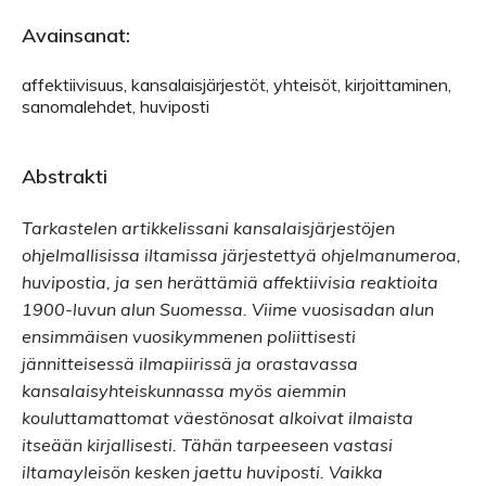
Avainsanat:
affektiivisuus, kansalaisjärjestöt, yhteisöt, kirjoittaminen,
sanomalehdet, huviposti
Abstrakti
Tarkastelen artikkelissani kansalaisjärjestöjen
ohjelmallisissa iltamissa järjestettyä ohjelmanumeroa,
huvipostia, ja sen herättämiä affektiivisia reaktioita
1900-luvun alun Suomessa. Viime vuosisadan alun
ensimmäisen vuosikymmenen poliittisesti
jännitteisessä ilmapiirissä ja orastavassa
kansalaisyhteiskunnassa myös aiemmin
kouluttamattomat väestönosat alkoivat ilmaista
itseään kirjallisesti. Tähän tarpeeseen vastasi
iltamayleisön kesken jaettu huviposti. Vaikka