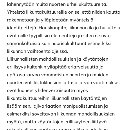
lähennytään muita nuorten urheilukulttuureita.
Yhteistä liikuntakulttuureille on se, että niiden kautta
rakennetaan ja ylläpidetään myönteisiä
identiteettejä. Hauskanpito, liikunnan ilo ja hulluttelu
ovat niille tyypillisiä elementtejä ja siten ne ovat
samankaltaisia kuin nuorisokulttuurit esimerkiksi
liikunnan vaihtoehtolajeissa.
Liikunnallisten mahdollisuuksien ja käytäntöjen
erillisyys kuitenkin ylläpitää eriarvoisuutta ja
epätasa-arvoa vammaisten nuorten ja muiden
nuorten välillä. Inkluusion ja tasa-arvon vaatimukset
ovat luoneet yhdenvertaisuutta myös
liikuntakulttuureihin liikunnallisten käytäntöjen
lisäämisen, lajivariaation monipuolistumisen ja
esimerkiksi soveltavan liikunnan mahdollisuuksien
myötä, mutta käytäntöjen erillisyyteen liittyvä
rakenteellinen epätasa-arvo vallitsee edelleen.