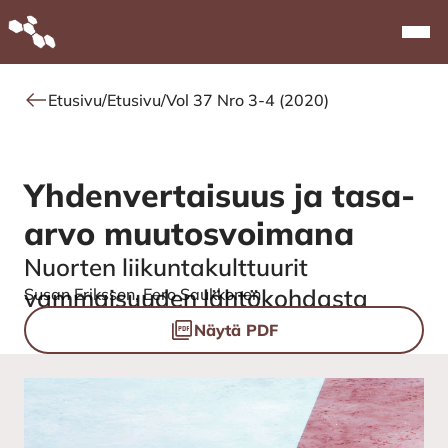
Alkuun
Navi
Etusivu
/
Etusivu
/
Vol 37 Nro 3-4 (2020)
Yhdenvertaisuus ja tasa-
arvo muutosvoimana
Nuorten liikuntakulttuurit
Authors
vammaisuuden lähtökohdasta
Susan Eriksson, Eero Saukkonen
Tiedostot
Näytä PDF