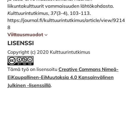
liikuntakulttuurit vammaisuuden lähtökohdasta.
Kulttuurintutkimus
,
37
(3-4), 103-113.
https://journal.fi/kulttuurintutkimus/article/view/9214
8
Viittausmuodot
LISENSSI
Copyright (c) 2020 Kulttuurintutkimus
Tämä työ on lisensoitu
Creative Commons Nimeä-
EiKaupallinen-EiMuutoksia 4.0 Kansainvälinen
Julkinen -lisenssillä
.