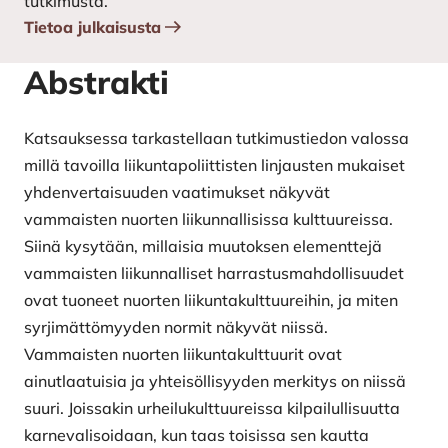
tutkimusta.
Tietoa julkaisusta
Abstrakti
Katsauksessa tarkastellaan tutkimustiedon valossa
millä tavoilla liikuntapoliittisten linjausten mukaiset
yhdenvertaisuuden vaatimukset näkyvät
vammaisten nuorten liikunnallisissa kulttuureissa.
Siinä kysytään, millaisia muutoksen elementtejä
vammaisten liikunnalliset harrastusmahdollisuudet
ovat tuoneet nuorten liikuntakulttuureihin, ja miten
syrjimättömyyden normit näkyvät niissä.
Vammaisten nuorten liikuntakulttuurit ovat
ainutlaatuisia ja yhteisöllisyyden merkitys on niissä
suuri. Joissakin urheilukulttuureissa kilpailullisuutta
karnevalisoidaan, kun taas toisissa sen kautta