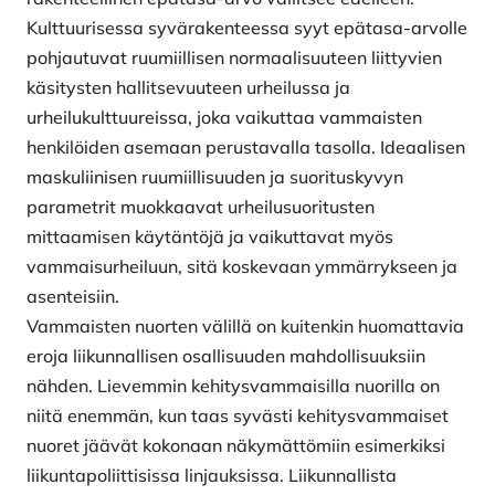
Kulttuurisessa syvärakenteessa syyt epätasa-arvolle
pohjautuvat ruumiillisen normaalisuuteen liittyvien
käsitysten hallitsevuuteen urheilussa ja
urheilukulttuureissa, joka vaikuttaa vammaisten
henkilöiden asemaan perustavalla tasolla. Ideaalisen
maskuliinisen ruumiillisuuden ja suorituskyvyn
parametrit muokkaavat urheilusuoritusten
mittaamisen käytäntöjä ja vaikuttavat myös
vammaisurheiluun, sitä koskevaan ymmärrykseen ja
asenteisiin.
Vammaisten nuorten välillä on kuitenkin huomattavia
eroja liikunnallisen osallisuuden mahdollisuuksiin
nähden. Lievemmin kehitysvammaisilla nuorilla on
niitä enemmän, kun taas syvästi kehitysvammaiset
nuoret jäävät kokonaan näkymättömiin esimerkiksi
liikuntapoliittisissa linjauksissa. Liikunnallista