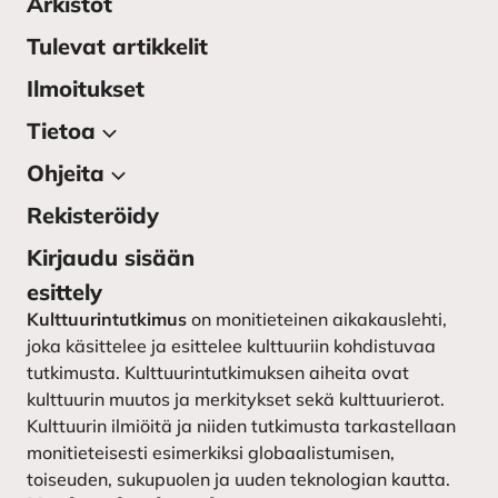
Arkistot
Tulevat artikkelit
Ilmoitukset
Tietoa
Ohjeita
Tietoa julkaisusta
Lehden toimitus
Rekisteröidy
Kirjoittajan ohjeet
Yhteystiedot
Kirjoittajaohjeet ruotsiksi –
Kirjaudu sisään
instruktioner till författarna
Kulttuurintutkimuksen
esittely
seura
Lähetä käsikirjoitus
Kulttuurintutkimus
on monitieteinen aikakauslehti,
joka käsittelee ja esittelee kulttuuriin kohdistuvaa
tutkimusta. Kulttuurintutkimuksen aiheita ovat
kulttuurin muutos ja merkitykset sekä kulttuurierot.
Kulttuurin ilmiöitä ja niiden tutkimusta tarkastellaan
monitieteisesti esimerkiksi globaalistumisen,
toiseuden, sukupuolen ja uuden teknologian kautta.