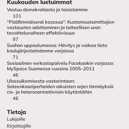
Kuukauden luetuimmat
Vastuu demokratiasta ja toisistamme
101
“Päällimmäisenä kasassa”: Kustannustoimittajien
vastausten odottaminen ja taiteellisen uran
tavoitteluvaiheen affektiivisuus
97
Suohon uppoutumassa:
Hävitys
ja vaikea tieto
koulujärjestelmämme varjoissa
71
Sosiaalinen verkostopalvelu Facebookin varjossa:
MySpace Suomessa vuosina 2005–2011
46
Ulossulkemisesta vastarintaan:
Sateenkaariperheiden aikuisten arjen törmäyksiä
cis- ja heteronormatiivisiin käytäntöihin
46
Tietoja
Lukijoille
Kirjoittajille