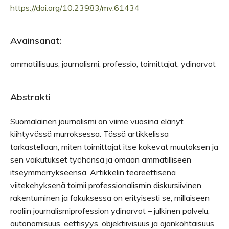
https://doi.org/10.23983/mv.61434
Avainsanat:
ammatillisuus, journalismi, professio, toimittajat, ydinarvot
Abstrakti
Suomalainen journalismi on viime vuosina elänyt
kiihtyvässä murroksessa. Tässä artikkelissa
tarkastellaan, miten toimittajat itse kokevat muutoksen ja
sen vaikutukset työhönsä ja omaan ammatilliseen
itseymmärrykseensä. Artikkelin teoreettisena
viitekehyksenä toimii professionalismin diskursiivinen
rakentuminen ja fokuksessa on erityisesti se, millaiseen
rooliin journalismiprofession ydinarvot – julkinen palvelu,
autonomisuus, eettisyys, objektiivisuus ja ajankohtaisuus