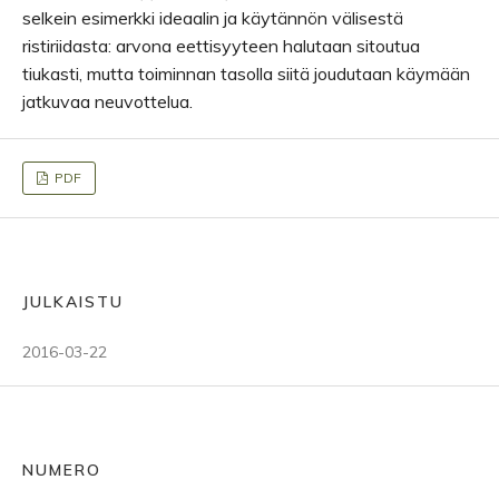
selkein esimerkki ideaalin ja käytännön välisestä
ristiriidasta: arvona eettisyyteen halutaan sitoutua
tiukasti, mutta toiminnan tasolla siitä joudutaan käymään
jatkuvaa neuvottelua.
PDF
JULKAISTU
2016-03-22
NUMERO