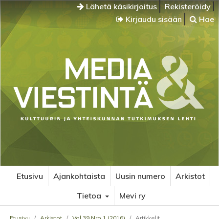
Lähetä käsikirjoitus
Rekisteröidy
Kirjaudu sisään
Hae
Etusivu
Ajankohtaista
Uusin numero
Arkistot
Tietoa
Mevi ry
Etusivu
/
Arkistot
/
Vol 39 Nro 1 (2016)
/
Artikkelit