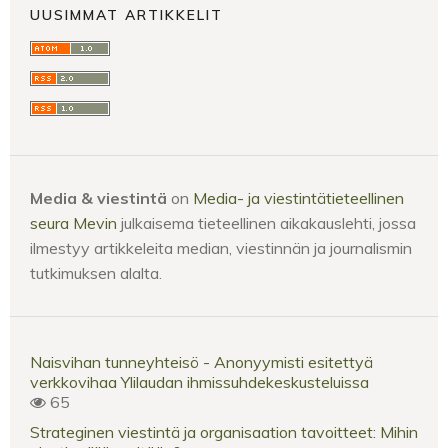
UUSIMMAT ARTIKKELIT
Media & viestintä
on
Media- ja viestintätieteellinen
seura Mevin
julkaisema tieteellinen aikakauslehti, jossa
ilmestyy artikkeleita median, viestinnän ja journalismin
tutkimuksen alalta.
Naisvihan tunneyhteisö - Anonyymisti esitettyä
verkkovihaa Ylilaudan ihmissuhdekeskusteluissa
65
Strateginen viestintä ja organisaation tavoitteet: Mihin