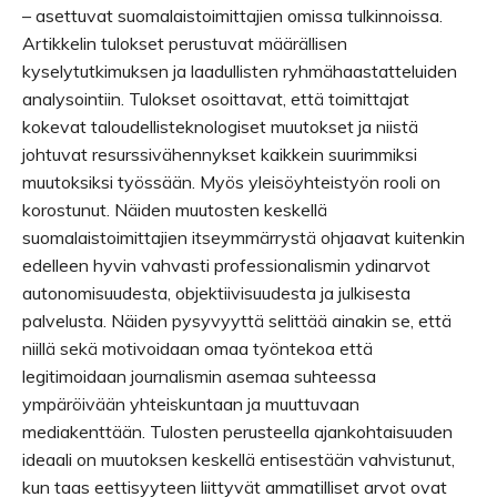
– asettuvat suomalaistoimittajien omissa tulkinnoissa.
Artikkelin tulokset perustuvat määrällisen
kyselytutkimuksen ja laadullisten ryhmähaastatteluiden
analysointiin. Tulokset osoittavat, että toimittajat
kokevat taloudellis­teknologiset muutokset ja niistä
johtuvat resurssivähennykset kaikkein suurimmiksi
muutoksiksi työssään. Myös yleisöyhteistyön rooli on
korostunut. Näiden muutosten keskellä
suomalaistoimittajien itseymmärrystä ohjaavat kuitenkin
edelleen hyvin vahvasti professionalismin ydinarvot
autonomisuudesta, objektiivisuudesta ja julkisesta
palvelusta. Näiden pysyvyyttä selittää ainakin se, että
niillä sekä motivoidaan omaa työntekoa että
legitimoidaan journalismin asemaa suhteessa
ympäröivään yhteiskuntaan ja muuttuvaan
mediakenttään. Tulosten perusteella ajankohtaisuuden
ideaali on muutoksen keskellä entisestään vahvistunut,
kun taas eettisyyteen liittyvät ammatilliset arvot ovat