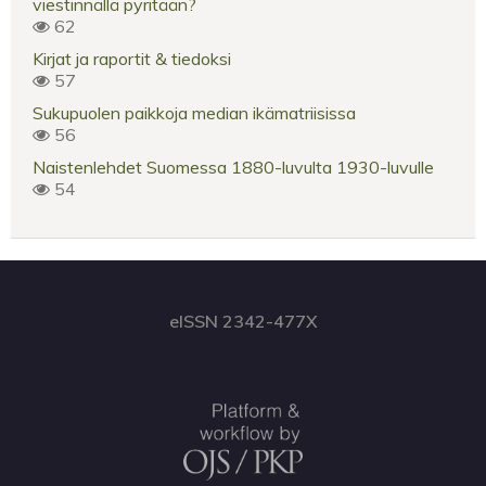
viestinnällä pyritään?
62
Kirjat ja raportit & tiedoksi
57
Sukupuolen paikkoja median ikämatriisissa
56
Naistenlehdet Suomessa 1880-luvulta 1930-luvulle
54
eISSN 2342-477X