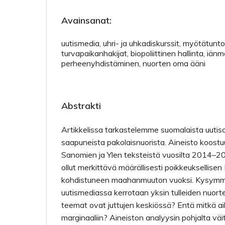
Avainsanat:
uutismedia, uhri- ja uhkadiskurssit, myötätunto,
turvapaikanhakijat, biopoliittinen hallinta, iänm
perheenyhdistäminen, nuorten oma ääni
Abstrakti
Artikkelissa tarkastelemme suomalaista uutis
saapuneista pakolaisnuorista. Aineisto koost
Sanomien ja Ylen teksteistä vuosilta 2014–2
ollut merkittävä määrällisesti poikkeuksellise
kohdistuneen maahanmuuton vuoksi. Kysymm
uutismediassa kerrotaan yksin tulleiden nuorte
teemat ovat juttujen keskiössä? Entä mitkä aih
marginaaliin? Aineiston analyysin pohjalta vä