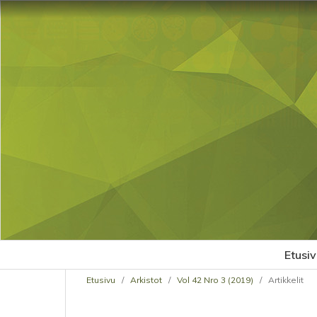
Etusiv
Etusivu
/
Arkistot
/
Vol 42 Nro 3 (2019)
/
Artikkelit