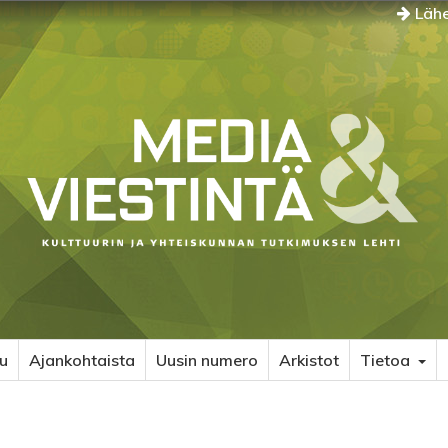
Lähe
u
Ajankohtaista
Uusin numero
Arkistot
Tietoa