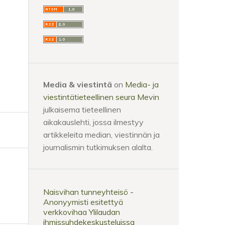
Media & viestintä
on
Media- ja
viestintätieteellinen seura Mevin
julkaisema tieteellinen
aikakauslehti, jossa ilmestyy
artikkeleita median, viestinnän ja
journalismin tutkimuksen alalta.
Naisvihan tunneyhteisö -
Anonyymisti esitettyä
verkkovihaa Ylilaudan
ihmissuhdekeskusteluissa