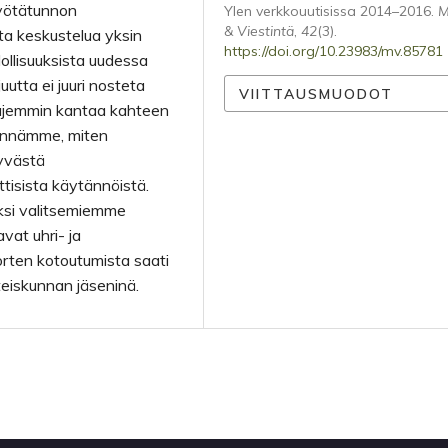
myötätunnon
Ylen verkkouutisissa 2014–2016.
M
& Viestintä
,
42
(3).
ta keskustelua yksin
https://doi.org/10.23983/mv.85781
dollisuuksista uudessa
tta ei juuri nosteta
VIITTAUSMUODOT
laajemmin kantaa kahteen
sennämme, miten
tyvästä
ttisista käytännöistä.
ksi valitsemiemme
vat uhri- ja
orten kotoutumista saati
hteiskunnan jäseninä.