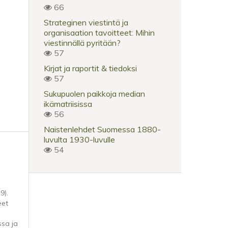
66
Strateginen viestintä ja
organisaation tavoitteet: Mihin
viestinnällä pyritään?
57
Kirjat ja raportit & tiedoksi
57
Sukupuolen paikkoja median
ikämatriisissa
56
Naistenlehdet Suomessa 1880-
luvulta 1930-luvulle
54
9).
eet
sa ja