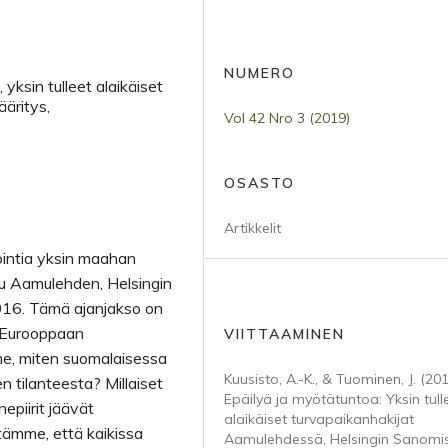
NUMERO
 yksin tulleet alaikäiset
ääritys,
Vol 42 Nro 3 (2019)
OSASTO
Artikkelit
ointia yksin maahan
uu Aamulehden, Helsingin
016. Tämä ajanjakso on
n Eurooppaan
VIITTAAMINEN
e, miten suomalaisessa
Kuusisto, A.-K., & Tuominen, J. (201
n tilanteesta? Millaiset
Epäilyä ja myötätuntoa: Yksin tull
epiirit jäävät
alaikäiset turvapaikanhakijat
itämme, että kaikissa
Aamulehdessä, Helsingin Sanomis