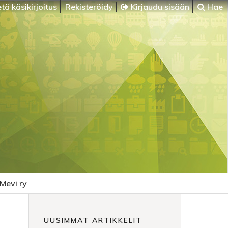
tä käsikirjoitus
Rekisteröidy
Kirjaudu sisään
Hae
Mevi ry
UUSIMMAT ARTIKKELIT