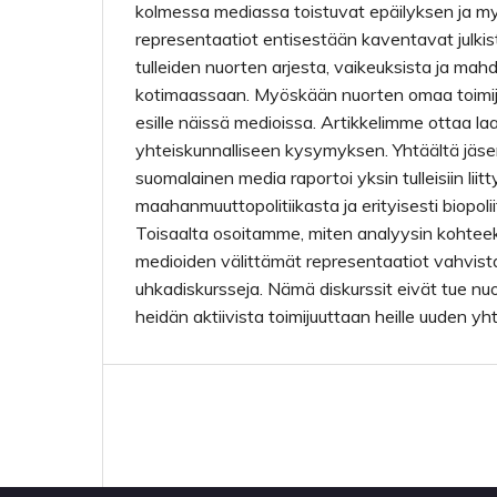
kolmessa mediassa toistuvat epäilyksen ja 
representaatiot entisestään kaventavat julkis
tulleiden nuorten arjesta, vaikeuksista ja mah
kotimaassaan. Myöskään nuorten omaa toimijuu
esille näissä medioissa. Artikkelimme ottaa 
yhteiskunnalliseen kysymyksen. Yhtäältä jä
suomalainen media raportoi yksin tulleisiin liit
maahanmuuttopolitiikasta ja erityisesti biopolii
Toisaalta osoitamme, miten analyysin kohtee
medioiden välittämät representaatiot vahvista
uhkadiskursseja. Nämä diskurssit eivät tue nu
heidän aktiivista toimijuuttaan heille uuden y