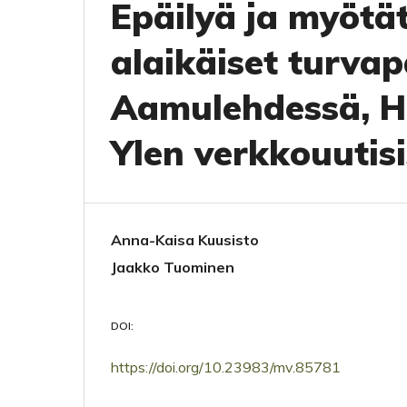
Epäilyä ja myötät
alaikäiset turva
Aamulehdessä, He
Ylen verkkouutis
Anna-Kaisa Kuusisto
Jaakko Tuominen
DOI:
https://doi.org/10.23983/mv.85781