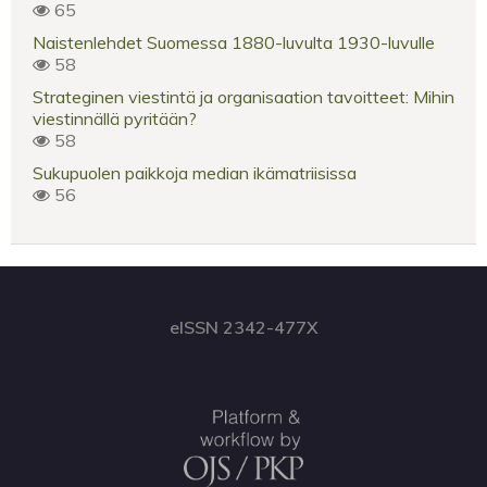
65
Naistenlehdet Suomessa 1880-luvulta 1930-luvulle
58
Strateginen viestintä ja organisaation tavoitteet: Mihin
viestinnällä pyritään?
58
Sukupuolen paikkoja median ikämatriisissa
56
eISSN 2342-477X