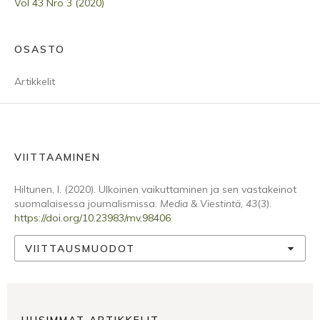
Vol 43 Nro 3 (2020)
OSASTO
Artikkelit
VIITTAAMINEN
Hiltunen, I. (2020). Ulkoinen vaikuttaminen ja sen vastakeinot
suomalaisessa journalismissa.
Media & Viestintä
,
43
(3).
https://doi.org/10.23983/mv.98406
VIITTAUSMUODOT
UUSIMMAT ARTIKKELIT