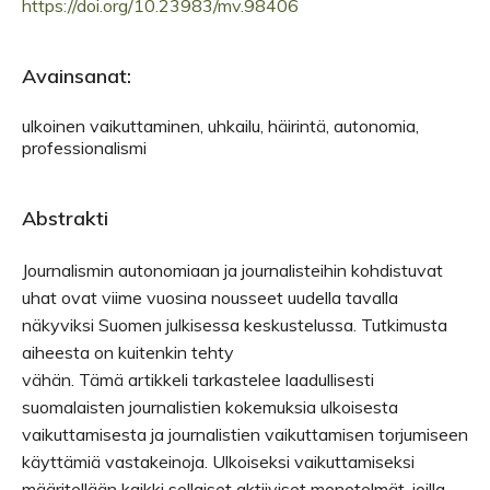
https://doi.org/10.23983/mv.98406
Avainsanat:
ulkoinen vaikuttaminen, uhkailu, häirintä, autonomia,
professionalismi
Abstrakti
Journalismin autonomiaan ja journalisteihin kohdistuvat
uhat ovat viime vuosina nousseet uudella tavalla
näkyviksi Suomen julkisessa keskustelussa. Tutkimusta
aiheesta on kuitenkin tehty
vähän. Tämä artikkeli tarkastelee laadullisesti
suomalaisten journalistien kokemuksia ulkoisesta
vaikuttamisesta ja journalistien vaikuttamisen torjumiseen
käyttämiä vastakeinoja. Ulkoiseksi vaikuttamiseksi
määritellään kaikki sellaiset aktiiviset menetelmät, joilla