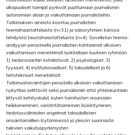
ulkopuoliset toimijat pyrkivät puuttumaan journalismin
autonomian alaan ja vaikuttamaan journalisteihin.
Tutkimuksen aineisto koostuu journalistien
teemahaastatteluista (n=31) ja sidosryhmien kanssa
tehdyistä taustahaastatteluista (n=4). Sovelletun teema-
analyysin perusteella journalistien kohtaamat ulkoisen
vaikuttamisen menetelmät luokitellaan kuuteen ryhmään:
1) tiedonsaantiin kohdistuvat, 2) psykologiset, 3)
fyysiset, 4) institutionaaliset, 5) taloudelliset ja 6)
tietotekniset menetelmät.
Tutkimushavaintojen perustella ulkoisen vaikuttamisen
nykytilaa selittävät sekä journalismiin että yhteiskuntaan
liittyvät kehityskulut, kuten toimitusten resurssien
heikkeneminen, viestintätoiminnan lisääntyminen,
tiedotusvälineiden ongelmat taloudellisten
ansaintamallien löytämisessä ja yleisön suunnasta
tulevien vaikutuspyrkimysten