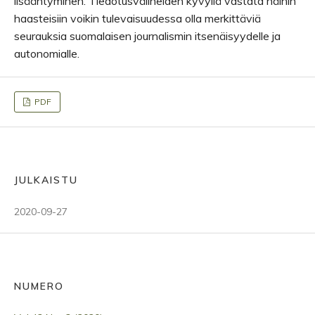
lisääntyminen. Tiedotusvälineiden kyvyllä vastata näihin
haasteisiin voikin tulevaisuudessa olla merkittäviä
seurauksia suomalaisen journalismin itsenäisyydelle ja
autonomialle.
PDF
JULKAISTU
2020-09-27
NUMERO