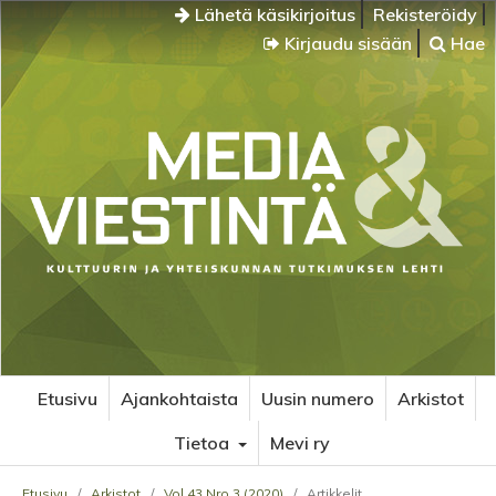
Lähetä käsikirjoitus
Rekisteröidy
Kirjaudu sisään
Hae
Etusivu
Ajankohtaista
Uusin numero
Arkistot
Tietoa
Mevi ry
Etusivu
/
Arkistot
/
Vol 43 Nro 3 (2020)
/
Artikkelit