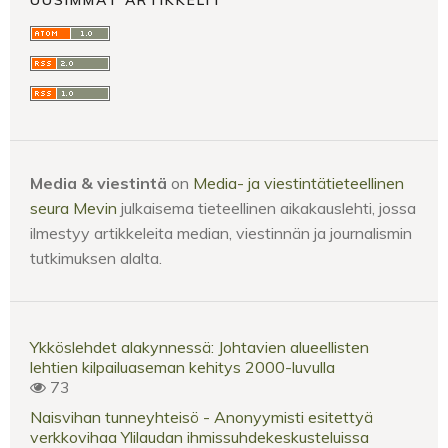
Media & viestintä
on
Media- ja viestintätieteellinen
seura Mevin
julkaisema tieteellinen aikakauslehti, jossa
ilmestyy artikkeleita median, viestinnän ja journalismin
tutkimuksen alalta.
Ykköslehdet alakynnessä: Johtavien alueellisten
lehtien kilpailuaseman kehitys 2000-luvulla
73
Naisvihan tunneyhteisö - Anonyymisti esitettyä
verkkovihaa Ylilaudan ihmissuhdekeskusteluissa