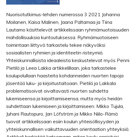
Nuorisotutkimus-lehden numerossa 3 2021 Johanna
Moilanen, Kaisa Malinen, Jaana Paltamaa ja Tiina
Lautamo käsittelevät artikkelissaan ryhmämuotoisuuden
mahdollisuuksia kuntoutuksessa. Ryhmämuotoiseen
toimintaan liittyvä tarkastelu tekee näkyväksi
sosiaalisten ryhmien ja identiteetin risteymiä.
Yhteiskunnallisista ideaaleista keskustelevat myös Penni
Pietilä ja Leea Lakka artikkelillaan, joka tarkastelee
koulupolullaan haasteita kohdanneiden nuorten tapoja
jäsentää luku- ja kirjoitustaitoaan. Pietilä ja Lakkala
problematisoivat oivaltavasti nuorten suhdetta
lukemiseensa ja kirjoittamiseensa, mutta myös heidän
suhdettaan lukemiseen ja kirjoittamiseen. Mikko Tujula,
Juhani Rautopuro, Jan Löfström ja Mikko Niilo-Rämä
tuovat artikkelissaan esiin koulun yhteisöllisyyden ja
yhteiskunnallisen vaikuttavuuden orientaation yhteyksiä.
Artikkeli herkistää katsomaan, miten koulu onnistuisi