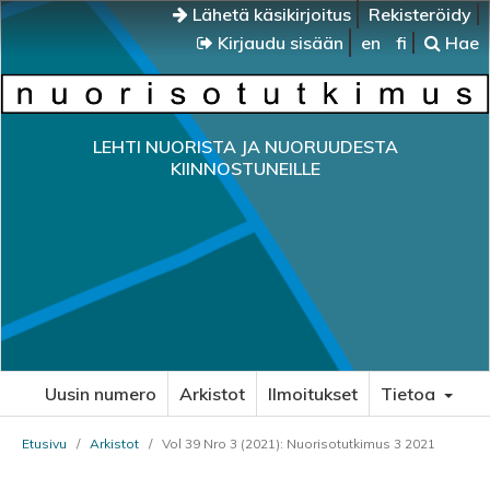
Lähetä käsikirjoitus
Rekisteröidy
Kirjaudu sisään
en
fi
Hae
LEHTI NUORISTA JA NUORUUDESTA
KIINNOSTUNEILLE
Uusin numero
Arkistot
Ilmoitukset
Tietoa
Etusivu
/
Arkistot
/
Vol 39 Nro 3 (2021): Nuorisotutkimus 3 2021