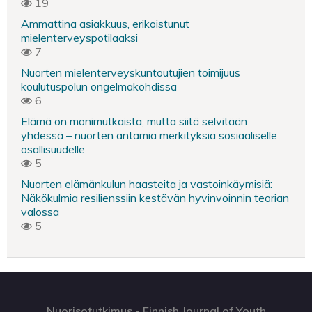
19
Ammattina asiakkuus, erikoistunut
mielenterveyspotilaaksi
7
Nuorten mielenterveyskuntoutujien toimijuus
koulutuspolun ongelmakohdissa
6
Elämä on monimutkaista, mutta siitä selvitään
yhdessä – nuorten antamia merkityksiä sosiaaliselle
osallisuudelle
5
Nuorten elämänkulun haasteita ja vastoinkäymisiä:
Näkökulmia resilienssiin kestävän hyvinvoinnin teorian
valossa
5
Nuorisotutkimus - Finnish Journal of Youth