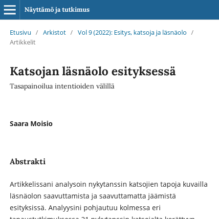
Näyttämö ja tutkimus
Etusivu
/
Arkistot
/
Vol 9 (2022): Esitys, katsoja ja läsnäolo
/
Artikkelit
Katsojan läsnäolo esityksessä
Tasapainoilua intentioiden välillä
Saara Moisio
Abstrakti
Artikkelissani analysoin nykytanssin katsojien tapoja kuvailla
läsnäolon saavuttamista ja saavuttamatta jäämistä
esityksissä. Analyysini pohjautuu kolmessa eri