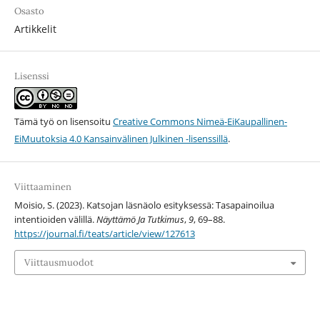
Osasto
Artikkelit
Lisenssi
Tämä työ on lisensoitu
Creative Commons Nimeä-EiKaupallinen-
EiMuutoksia 4.0 Kansainvälinen Julkinen -lisenssillä
.
Viittaaminen
Moisio, S. (2023). Katsojan läsnäolo esityksessä: Tasapainoilua
intentioiden välillä.
Näyttämö Ja Tutkimus
,
9
, 69–88.
https://journal.fi/teats/article/view/127613
Viittausmuodot