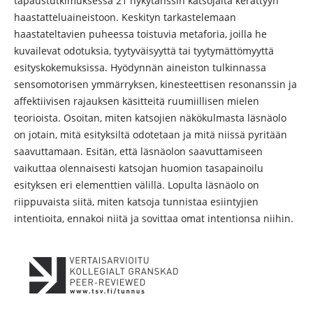
tapaustutkimuksessa 21 nykytanssin katsojalta kerättyyn
haastatteluaineistoon. Keskityn tarkastelemaan
haastateltavien puheessa toistuvia metaforia, joilla he
kuvailevat odotuksia, tyytyväisyyttä tai tyytymättömyyttä
esityskokemuksissa. Hyödynnän aineiston tulkinnassa
sensomotorisen ymmärryksen, kinesteettisen resonanssin ja
affektiivisen rajauksen käsitteitä ruumiillisen mielen
teorioista. Osoitan, miten katsojien näkökulmasta läsnäolo
on jotain, mitä esityksiltä odotetaan ja mitä niissä pyritään
saavuttamaan. Esitän, että läsnäolon saavuttamiseen
vaikuttaa olennaisesti katsojan huomion tasapainoilu
esityksen eri elementtien välillä. Lopulta läsnäolo on
riippuvaista siitä, miten katsoja tunnistaa esiintyjien
intentioita, ennakoi niitä ja sovittaa omat intentionsa niihin.