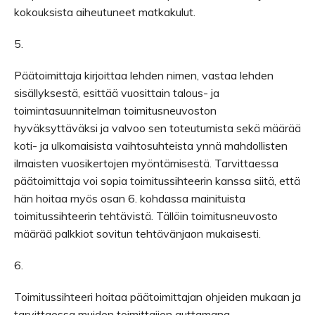
kokouksista aiheutuneet matkakulut.
5.
Päätoimittaja kirjoittaa lehden nimen, vastaa lehden
sisällyksestä, esittää vuosittain talous- ja
toimintasuunnitelman toimitusneuvoston
hyväksyttäväksi ja valvoo sen toteutumista sekä määrää
koti- ja ulkomaisista vaihtosuhteista ynnä mahdollisten
ilmaisten vuosikertojen myöntämisestä. Tarvittaessa
päätoimittaja voi sopia toimitussihteerin kanssa siitä, että
hän hoitaa myös osan 6. kohdassa mainituista
toimitussihteerin tehtävistä. Tällöin toimitusneuvosto
määrää palkkiot sovitun tehtävänjaon mukaisesti.
6.
Toimitussihteeri hoitaa päätoimittajan ohjeiden mukaan ja
tarvittaessa muiden toimittajien auttamana