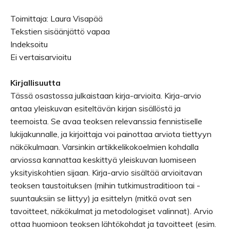
Toimittaja: Laura Visapää
Tekstien sisäänjättö vapaa
Indeksoitu
Ei vertaisarvioitu
Kirjallisuutta
Tässä osastossa julkaistaan kirja-arvioita. Kirja-arvio
antaa yleiskuvan esiteltävän kirjan sisällöstä ja
teemoista. Se avaa teoksen relevanssia fennistiselle
lukijakunnalle, ja kirjoittaja voi painottaa arviota tiettyyn
näkökulmaan. Varsinkin artikkelikokoelmien kohdalla
arviossa kannattaa keskittyä yleiskuvan luomiseen
yksityiskohtien sijaan. Kirja-arvio sisältää arvioitavan
teoksen taustoituksen (mihin tutkimustraditioon tai -
suuntauksiin se liittyy) ja esittelyn (mitkä ovat sen
tavoitteet, näkökulmat ja metodologiset valinnat). Arvio
ottaa huomioon teoksen lähtökohdat ja tavoitteet (esim.