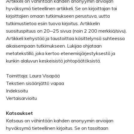
Artikkeli on vähintään kahden anonyymin arvioijan
hyväksymä tieteellinen artikkeli. Se on kirjoittajan tai
kirjoittajien omaan tutkimukseen perustuva, uutta
tutkimustietoa esiin tuova kirjoitus. Artikkelin
suosituspituus on 20─25 sivua (noin 2 200 merkkiä/sivu).
Artikkeli kehystää ja taustoittaa käsittelynsä suhteessa
aikaisempaan tutkimukseen. Lukijaa ohjataan
metatekstillä, joka kertoo etenemisjärjestyksestä ja
kunkin alaluvun keskeisistä johtopäätöksistä.
Toimittaja: Laura Visapää
Tekstien sisäänjättö vapaa
Indeksoitu
Vertaisarvioitu
Katsaukset
Katsaus on vähintään kahden anonyymin arvioijan
hyväksymä tieteellinen kirjoitus. Se on tasoltaan