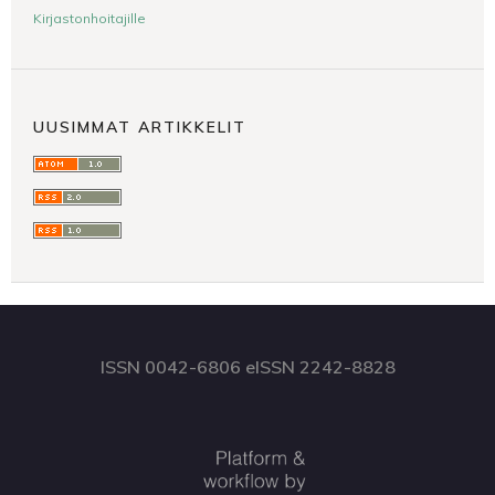
Kirjastonhoitajille
UUSIMMAT ARTIKKELIT
ISSN 0042-6806 eISSN 2242-8828