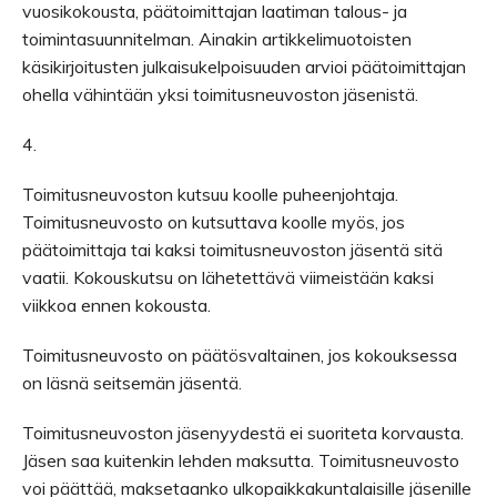
vuosikokousta, päätoimittajan laatiman talous- ja
toimintasuunnitelman. Ainakin artikkelimuotoisten
käsikirjoitusten julkaisukelpoisuuden arvioi päätoimittajan
ohella vähintään yksi toimitusneuvoston jäsenistä.
4.
Toimitusneuvoston kutsuu koolle puheenjohtaja.
Toimitusneuvosto on kutsuttava koolle myös, jos
päätoimittaja tai kaksi toimitusneuvoston jäsentä sitä
vaatii. Kokouskutsu on lähetettävä viimeistään kaksi
viikkoa ennen kokousta.
Toimitusneuvosto on päätösvaltainen, jos kokouksessa
on läsnä seitsemän jäsentä.
Toimitusneuvoston jäsenyydestä ei suoriteta korvausta.
Jäsen saa kuitenkin lehden maksutta. Toimitusneuvosto
voi päättää, maksetaanko ulkopaikkakuntalaisille jäsenille