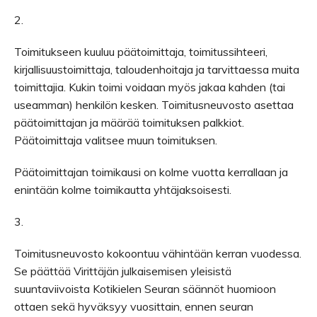
2.
Toimitukseen kuuluu päätoimittaja, toimitussihteeri,
kirjallisuustoimittaja, taloudenhoitaja ja tarvittaessa muita
toimittajia. Kukin toimi voidaan myös jakaa kahden (tai
useamman) henkilön kesken. Toimitusneuvosto asettaa
päätoimittajan ja määrää toimituksen palkkiot.
Päätoimittaja valitsee muun toimituksen.
Päätoimittajan toimikausi on kolme vuotta kerrallaan ja
enintään kolme toimikautta yhtäjaksoisesti.
3.
Toimitusneuvosto kokoontuu vähintään kerran vuodessa.
Se päättää Virittäjän julkaisemisen yleisistä
suuntaviivoista Kotikielen Seuran säännöt huomioon
ottaen sekä hyväksyy vuosittain, ennen seuran