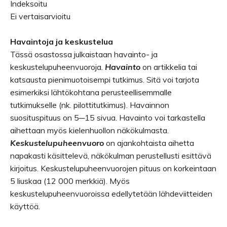
Indeksoitu
Ei vertaisarvioitu
Havaintoja ja keskustelua
Tässä osastossa julkaistaan havainto- ja
keskustelupuheenvuoroja.
Havainto
on artikkelia tai
katsausta pienimuotoisempi tutkimus. Sitä voi tarjota
esimerkiksi lähtökohtana perusteellisemmalle
tutkimukselle (nk. pilottitutkimus). Havainnon
suosituspituus on 5─15 sivua. Havainto voi tarkastella
aihettaan myös kielenhuollon näkökulmasta.
Keskustelupuheenvuoro
on ajankohtaista aihetta
napakasti käsittelevä, näkökulman perustellusti esittävä
kirjoitus. Keskustelupuheenvuorojen pituus on korkeintaan
5 liuskaa (12 000 merkkiä). Myös
keskustelupuheenvuoroissa edellytetään lähdeviitteiden
käyttöä.