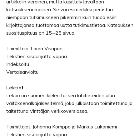
artikkelin veroinen, mutta käsittelytavaltaan
katsauksenomainen. Se voi esimerkiksi perustua
aiempaan tutkimukseen pikemmin kuin tuoda esiin
kirjoittajansa tuottamaa uutta tutkimustietoa. Katsauksen
suosituspituus on 15─25 sivua.
Toimittaja: Laura Visapää
Tekstien sisäänjättö vapaa
Indeksoitu
Vertaisarvioitu
Lektiot
Lektio on suomen kielen tai sen lähitieteiden alan
väitöksenalkajaisesitelmä, joka julkaistaan toimitettuna ja
taitettuna Virittäjän verkkoversiossa.
Toimittajat: Johanna Komppa ja Markus Lakaniemi
Tekstien sisäänjättö vapaa