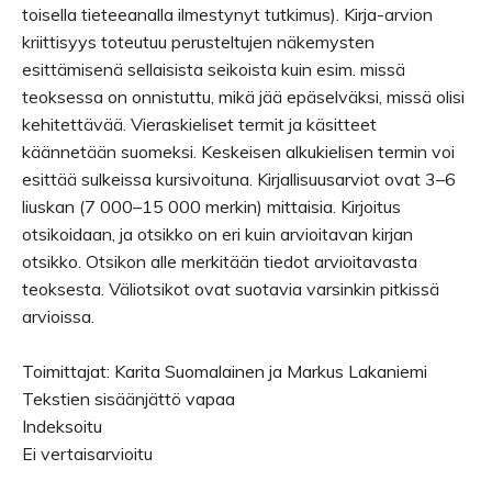
toisella tieteeanalla ilmestynyt tutkimus). Kirja-arvion
kriittisyys toteutuu perusteltujen näkemysten
esittämisenä sellaisista seikoista kuin esim. missä
teoksessa on onnistuttu, mikä jää epäselväksi, missä olisi
kehitettävää. Vieraskieliset termit ja käsitteet
käännetään suomeksi. Keskeisen alkukielisen termin voi
esittää sulkeissa kursivoituna. Kirjallisuusarviot ovat 3–6
liuskan (7 000–15 000 merkin) mittaisia. Kirjoitus
otsikoidaan, ja otsikko on eri kuin arvioitavan kirjan
otsikko. Otsikon alle merkitään tiedot arvioitavasta
teoksesta. Väliotsikot ovat suotavia varsinkin pitkissä
arvioissa.
Toimittajat: Karita Suomalainen ja Markus Lakaniemi
Tekstien sisäänjättö vapaa
Indeksoitu
Ei vertaisarvioitu