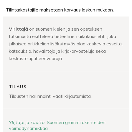
Tilintarkastajille maksetaan korvaus laskun mukaan.
Virittäjä
on suomen kielen ja sen opetuksen
tutkimusta esittelevä tieteellinen aikakauslehti, joka
julkaisee artikkelien lisäksi myös alaa koskevia esseitä,
katsauksia, havaintoja ja kirja-arvosteluja sekä
keskustelupuheenvuoroja.
TILAUS
Tilausten hallinnointi vaati kirjautumista.
Yli
,
läpi
ja
kautta
. Suomen grammirakenteiden
voimadynamiikkaa