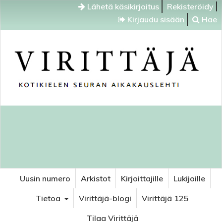
Lähetä käsikirjoitus
Rekisteröidy
Kirjaudu sisään
Hae
Uusin numero
Arkistot
Kirjoittajille
Lukijoille
Tietoa
Virittäjä-blogi
Virittäjä 125
Tilaa Virittäjä