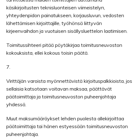
käsikirjoitusten teknisluonteisen viimeistelyn,
yhteydenpidon painatukseen, korjausluvun, vedosten
lähettämisen kirjoittajille, työhönsä liittyvän
kirjeenvaihdon ja vuotuisen sisällysluettelon laatimisen.
Toimitussihteeri pitää pöytäkirjaa toimitusneuvoston
kokouksista, ellei kokous toisin päätä.
7.
Virittäjän varoista myönnettävistä kirjoituspalkkioista, jos
sellaisia katsotaan voitavan maksaa, päättävät
päätoimittaja ja toimitusneuvoston puheenjohtaja
yhdessä.
Muut maksumääräykset lehden puolesta allekirjoittaa
päätoimittaja tai hänen estyessään toimitusneuvoston
puheenjohtaja.