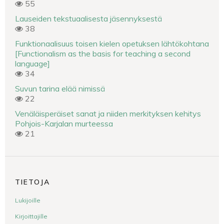
55
Lauseiden tekstuaalisesta jäsennyksestä
38
Funktionaalisuus toisen kielen opetuksen lähtökohtana
[Functionalism as the basis for teaching a second
language]
34
Suvun tarina elää nimissä
22
Venäläisperäiset sanat ja niiden merkityksen kehitys
Pohjois-Karjalan murteessa
21
TIETOJA
Lukijoille
Kirjoittajille