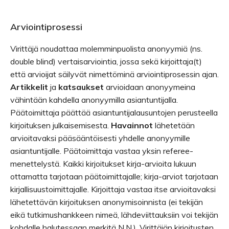
Arviointiprosessi
Virittäjä noudattaa molemminpuolista anonyymiä (ns.
double blind) vertaisarviointia, jossa sekä kirjoittaja(t)
että arvioijat säilyvät nimettöminä arviointiprosessin ajan.
Artikkelit
ja
katsaukset
arvioidaan anonyymeina
vähintään kahdella anonyymilla asiantuntijalla.
Päätoimittaja päättää asiantuntijalausuntojen perusteella
kirjoituksen julkaisemisesta.
Havainnot
lähetetään
arvioitavaksi pääsääntöisesti yhdelle anonyymille
asiantuntijalle. Päätoimittaja vastaa yksin referee-
menettelystä. Kaikki kirjoitukset kirja-arvioita lukuun
ottamatta tarjotaan päätoimittajalle; kirja-arviot tarjotaan
kirjallisuustoimittajalle. Kirjoittaja vastaa itse arvioitavaksi
lähetettävän kirjoituksen anonymisoinnista (ei tekijän
eikä tutkimushankkeen nimeä, lähdeviittauksiin voi tekijän
kohdalle halutessaan merkitä N.N.). Virittäjän kirjoitusten