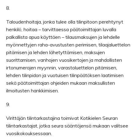
8.
Taloudenhoitaja, jonka tulee olla tilinpitoon perehtynyt
henkilö, hoitaa – tarvittaessa päätoimittajan luvalla
palkallista apua käyttäen – tilausmaksujen ja lehdelle
myönnettyjen raha-avustusten perimisen, tilaajaluettelon
pitämisen ja lehden lähetyttämisen, maksujen
suorittamisen, vanhojen vuosikertojen ja mahdollisten
irtonumerojen myynnin, varastoluettelon pitämisen,
lehden tilinpidon ja vuotuisen tilinpäätöksen laatimisen
sekä päätoimittajan ohjeiden mukaan maksullisten
ilmoitusten hankkimisen.
9.
Virittäjän tilintarkastajina toimivat Kotikielen Seuran
tilintarkastajat, jotka seura sääntöjensä mukaan valitsee
vuosikokouksessaan.