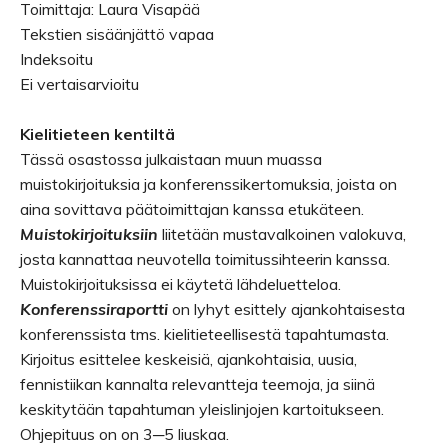
Toimittaja: Laura Visapää
Tekstien sisäänjättö vapaa
Indeksoitu
Ei vertaisarvioitu
Kielitieteen kentiltä
Tässä osastossa julkaistaan muun muassa
muistokirjoituksia ja konferenssikertomuksia, joista on
aina sovittava päätoimittajan kanssa etukäteen.
Muistokirjoituksiin
liitetään mustavalkoinen valokuva,
josta kannattaa neuvotella toimitussihteerin kanssa.
Muistokirjoituksissa ei käytetä lähdeluetteloa.
Konferenssiraportti
on lyhyt esittely ajankohtaisesta
konferenssista tms. kielitieteellisestä tapahtumasta.
Kirjoitus esittelee keskeisiä, ajankohtaisia, uusia,
fennistiikan kannalta relevantteja teemoja, ja siinä
keskitytään tapahtuman yleislinjojen kartoitukseen.
Ohjepituus on on 3─5 liuskaa.