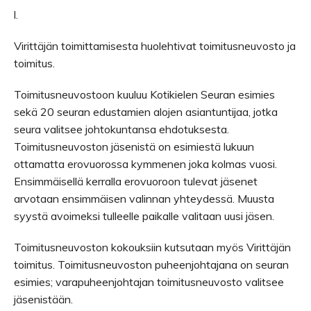
l.
Virittäjän toimittamisesta huolehtivat toimitusneuvosto ja
toimitus.
Toimitusneuvostoon kuuluu Kotikielen Seuran esimies
sekä 20 seuran edustamien alojen asiantuntijaa, jotka
seura valitsee johtokuntansa ehdotuksesta.
Toimitusneuvoston jäsenistä on esimiestä lukuun
ottamatta erovuorossa kymmenen joka kolmas vuosi.
Ensimmäisellä kerralla erovuoroon tulevat jäsenet
arvotaan ensimmäisen valinnan yhteydessä. Muusta
syystä avoimeksi tulleelle paikalle valitaan uusi jäsen.
Toimitusneuvoston kokouksiin kutsutaan myös Virittäjän
toimitus. Toimitusneuvoston puheenjohtajana on seuran
esimies; varapuheenjohtajan toimitusneuvosto valitsee
jäsenistään.