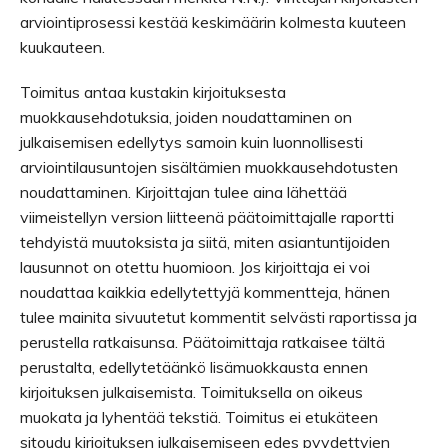
arviointiprosessi kestää keskimäärin kolmesta kuuteen
kuukauteen.
Toimitus antaa kustakin kirjoituksesta
muokkausehdotuksia, joiden noudattaminen on
julkaisemisen edellytys samoin kuin luonnollisesti
arviointilausuntojen sisältämien muokkausehdotusten
noudattaminen. Kirjoittajan tulee aina lähettää
viimeistellyn version liitteenä päätoimittajalle raportti
tehdyistä muutoksista ja siitä, miten asiantuntijoiden
lausunnot on otettu huomioon. Jos kirjoittaja ei voi
noudattaa kaikkia edellytettyjä kommentteja, hänen
tulee mainita sivuutetut kommentit selvästi raportissa ja
perustella ratkaisunsa. Päätoimittaja ratkaisee tältä
perustalta, edellytetäänkö lisämuokkausta ennen
kirjoituksen julkaisemista. Toimituksella on oikeus
muokata ja lyhentää tekstiä. Toimitus ei etukäteen
sitoudu kirjoituksen julkaisemiseen edes pyydettyjen