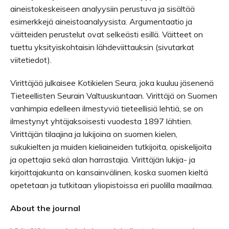
aineistokeskeiseen analyysiin perustuva ja sisältää
esimerkkejä aineistoanalyysista. Argumentaatio ja
väitteiden perustelut ovat selkeästi esillä. Väitteet on
tuettu yksityiskohtaisin lähdeviittauksin (sivutarkat
viitetiedot).
Virittäjää julkaisee Kotikielen Seura, joka kuuluu jäsenenä
Tieteellisten Seurain Valtuuskuntaan. Virittäjä on Suomen
vanhimpia edelleen ilmestyviä tieteellisiä lehtiä, se on
ilmestynyt yhtäjaksoisesti vuodesta 1897 lähtien.
Virittäjän tilaajina ja lukijoina on suomen kielen,
sukukielten ja muiden kieliaineiden tutkijoita, opiskelijoita
ja opettajia sekä alan harrastajia. Virittäjän lukija- ja
kirjoittajakunta on kansainvälinen, koska suomen kieltä
opetetaan ja tutkitaan yliopistoissa eri puolilla maailmaa.
About the journal