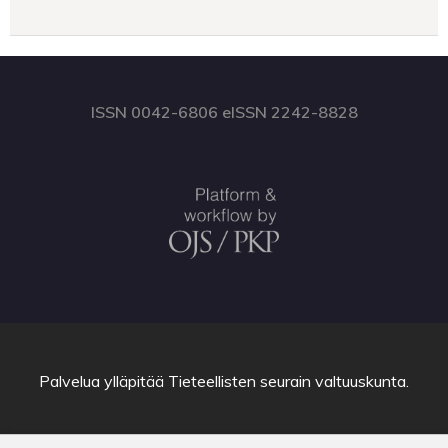
ISSN 0042-6806 eISSN 2242-8828
Palvelua ylläpitää
Tieteellisten seurain valtuuskunta
.