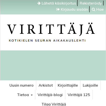
Lähetä käsikirjoitus
Rekisteröidy
Kirjaudu sisään
Hae
Uusin numero
Arkistot
Kirjoittajille
Lukijoille
Tietoa
Virittäjä-blogi
Virittäjä 125
Tilaa Virittäjä