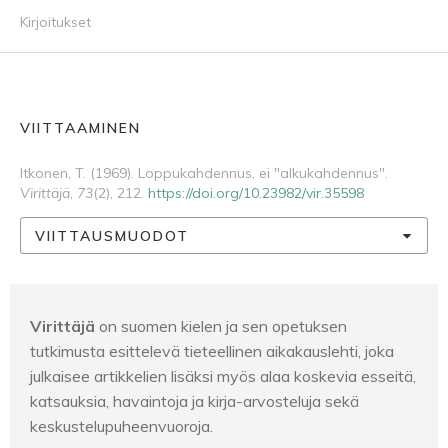
Kirjoitukset
VIITTAAMINEN
Itkonen, T. (1969). Loppukahdennus, ei "alkukahdennus".
Virittäjä
,
73
(2), 212.
https://doi.org/10.23982/vir.35598
VIITTAUSMUODOT
Virittäjä
on suomen kielen ja sen opetuksen
tutkimusta esittelevä tieteellinen aikakauslehti, joka
julkaisee artikkelien lisäksi myös alaa koskevia esseitä,
katsauksia, havaintoja ja kirja-arvosteluja sekä
keskustelupuheenvuoroja.