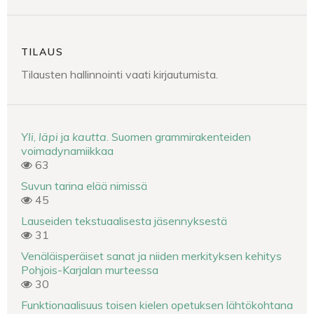
TILAUS
Tilausten hallinnointi vaati kirjautumista.
Yli
,
läpi
ja
kautta
. Suomen grammirakenteiden
voimadynamiikkaa
63
Suvun tarina elää nimissä
45
Lauseiden tekstuaalisesta jäsennyksestä
31
Venäläisperäiset sanat ja niiden merkityksen kehitys
Pohjois-Karjalan murteessa
30
Funktionaalisuus toisen kielen opetuksen lähtökohtana