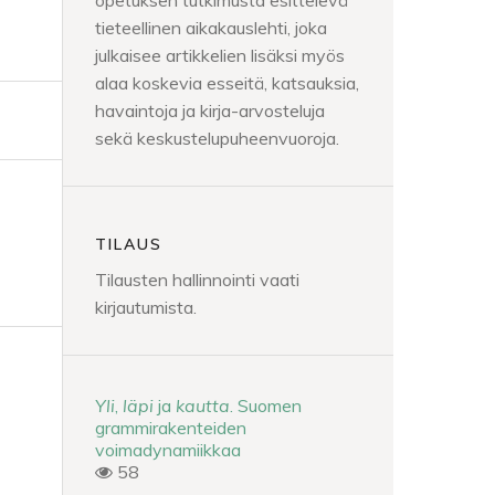
opetuksen tutkimusta esittelevä
tieteellinen aikakauslehti, joka
julkaisee artikkelien lisäksi myös
alaa koskevia esseitä, katsauksia,
havaintoja ja kirja-arvosteluja
sekä keskustelupuheenvuoroja.
TILAUS
Tilausten hallinnointi vaati
kirjautumista.
Yli
,
läpi
ja
kautta
. Suomen
grammirakenteiden
voimadynamiikkaa
58