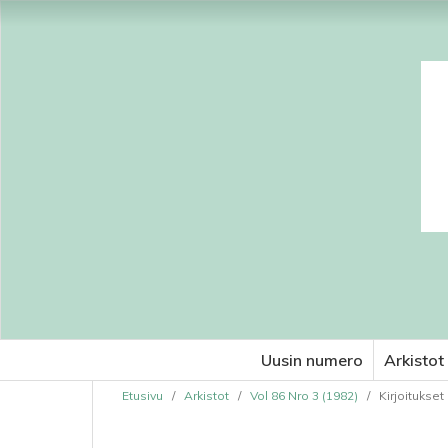
Uusin numero
Arkistot
Etusivu
/
Arkistot
/
Vol 86 Nro 3 (1982)
/
Kirjoitukset