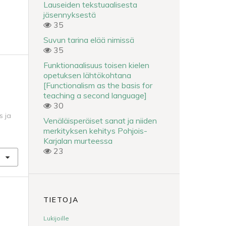
Lauseiden tekstuaalisesta
jäsennyksestä
35
Suvun tarina elää nimissä
35
Funktionaalisuus toisen kielen
opetuksen lähtökohtana
[Functionalism as the basis for
teaching a second language]
30
s ja
Venäläisperäiset sanat ja niiden
merkityksen kehitys Pohjois-
Karjalan murteessa
23
TIETOJA
Lukijoille