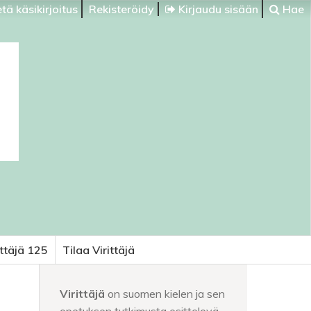
tä käsikirjoitus
Rekisteröidy
Kirjaudu sisään
Hae
ittäjä 125
Tilaa Virittäjä
Virittäjä
on suomen kielen ja sen