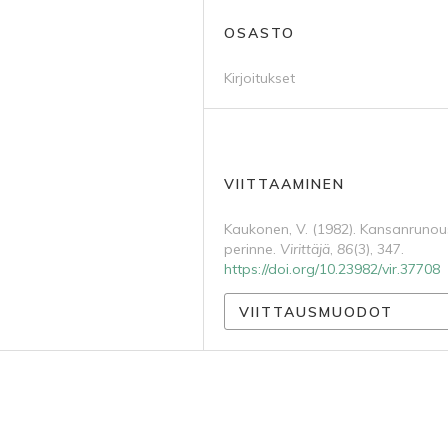
OSASTO
Kirjoitukset
VIITTAAMINEN
Kaukonen, V. (1982). Kansanrunou
perinne.
Virittäjä
,
86
(3), 347.
https://doi.org/10.23982/vir.37708
VIITTAUSMUODOT