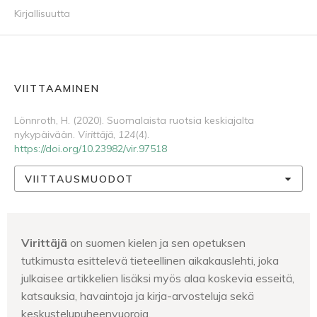
Kirjallisuutta
VIITTAAMINEN
Lönnroth, H. (2020). Suomalaista ruotsia keskiajalta
nykypäivään.
Virittäjä
,
124
(4).
https://doi.org/10.23982/vir.97518
VIITTAUSMUODOT
Virittäjä
on suomen kielen ja sen opetuksen
tutkimusta esittelevä tieteellinen aikakauslehti, joka
julkaisee artikkelien lisäksi myös alaa koskevia esseitä,
katsauksia, havaintoja ja kirja-arvosteluja sekä
keskustelupuheenvuoroja.