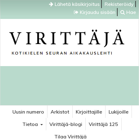
Lähetä käsikirjoitus
Rekisteröidy
Kirjaudu sisään
Hae
Uusin numero
Arkistot
Kirjoittajille
Lukijoille
Tietoa
Virittäjä-blogi
Virittäjä 125
Tilaa Virittäjä