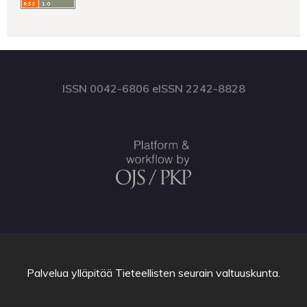
ISSN 0042-6806 eISSN 2242-8828
Palvelua ylläpitää
Tieteellisten seurain valtuuskunta
.