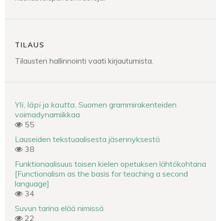
TILAUS
Tilausten hallinnointi vaati kirjautumista.
Yli
,
läpi
ja
kautta
. Suomen grammirakenteiden
voimadynamiikkaa
55
Lauseiden tekstuaalisesta jäsennyksestä
38
Funktionaalisuus toisen kielen opetuksen lähtökohtana
[Functionalism as the basis for teaching a second
language]
34
Suvun tarina elää nimissä
22