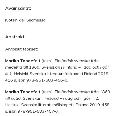
Avainsanat:
ruotsin kieli Suomessa
Abstrakti
Arvioidut teokset:
Marika Tandefelt
(toim.):
Finländsk svenska från
medeltid till 1860. Svenskan i Finland – i dag och i går
III:1
. Helsinki: Svenska litteratursällskapet i Finland 2019.
416 s. isbn 978-951-583-456-0.
Marika Tandefelt
(toim.):
Finländsk svenska från 1860
till nutid. Svenskan i Finland – i dag och i går III:2
.
Helsinki: Svenska litteratursällskapet i Finland 2019. 458
s. isbn 978-951-583-457-7.