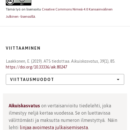
Tämä työ on lisensoitu
Creative Commons Nimeä 4.0 Kansainvälinen
Julkinen -lisenssillä
.
VIITTAAMINEN
Laakkonen, E. (2019). ATS tiedottaa.
Aikuiskasvatus
,
39
(1), 85.
https://doi.org/10.33336/aik.80247
VIITTAUSMUODOT
Aikuiskasvatus
on vertaisarvioitu tiedelehti, joka
ilmestyy neljä kertaa vuodessa. Se on luettavissa
välittömästi ja maksutta numeron ilmestyttyä. Näin
lehti
linjaa avoimesta julkaisemisesta
.