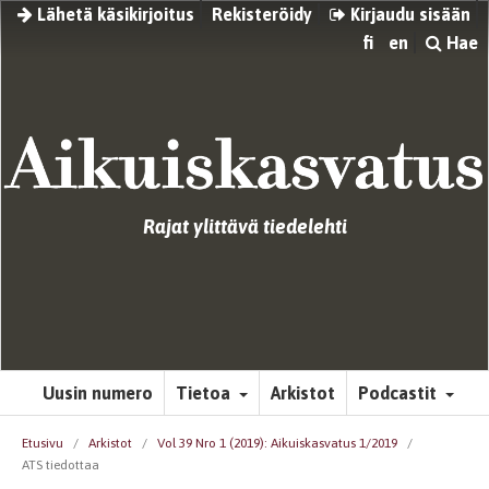
Lähetä käsikirjoitus
Rekisteröidy
Kirjaudu sisään
fi
en
Hae
Rajat ylittävä tiedelehti
Uusin numero
Tietoa
Arkistot
Podcastit
Etusivu
/
Arkistot
/
Vol 39 Nro 1 (2019): Aikuiskasvatus 1/2019
/
ATS tiedottaa