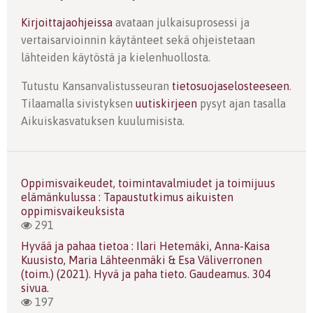
Kirjoittajaohjeissa
avataan julkaisuprosessi ja
vertaisarvioinnin käytänteet sekä ohjeistetaan
lähteiden käytöstä ja kielenhuollosta.
Tutustu Kansanvalistusseuran
tietosuojaselosteeseen
.
Tilaamalla sivistyksen
uutiskirjeen
pysyt ajan tasalla
Aikuiskasvatuksen kuulumisista.
Oppimisvaikeudet, toimintavalmiudet ja toimijuus
elämänkulussa : Tapaustutkimus aikuisten
oppimisvaikeuksista
291
Hyvää ja pahaa tietoa : Ilari Hetemäki, Anna-Kaisa
Kuusisto, Maria Lähteenmäki & Esa Väliverronen
(toim.) (2021). Hyvä ja paha tieto. Gaudeamus. 304
sivua.
197