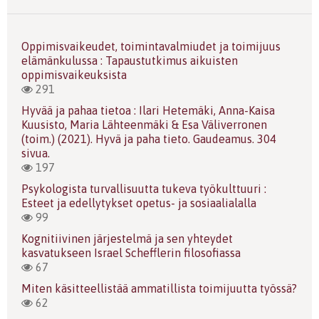
Oppimisvaikeudet, toimintavalmiudet ja toimijuus
elämänkulussa : Tapaustutkimus aikuisten
oppimisvaikeuksista
291
Hyvää ja pahaa tietoa : Ilari Hetemäki, Anna-Kaisa
Kuusisto, Maria Lähteenmäki & Esa Väliverronen
(toim.) (2021). Hyvä ja paha tieto. Gaudeamus. 304
sivua.
197
Psykologista turvallisuutta tukeva työkulttuuri :
Esteet ja edellytykset opetus- ja sosiaalialalla
99
Kognitiivinen järjestelmä ja sen yhteydet
kasvatukseen Israel Schefflerin filosofiassa
67
Miten käsitteellistää ammatillista toimijuutta työssä?
62