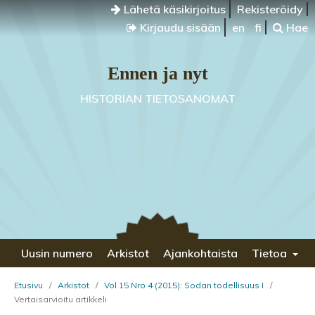
Lähetä käsikirjoitus
Rekisteröidy
Kirjaudu sisään
en
fi
Hae
Ennen ja nyt
HISTORIAN TIETOSANOMAT
Uusin numero
Arkistot
Ajankohtaista
Tietoa
Etusivu
/
Arkistot
/
Vol 15 Nro 4 (2015): Sodan todellisuus I
/
Vertaisarvioitu artikkeli