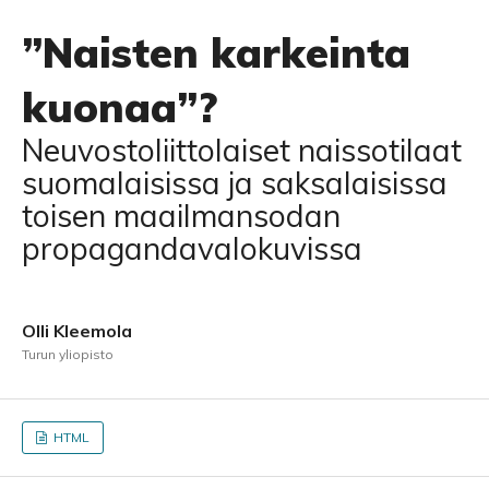
”Naisten karkeinta
kuonaa”?
Neuvostoliittolaiset naissotilaat
suomalaisissa ja saksalaisissa
toisen maailmansodan
propagandavalokuvissa
Olli Kleemola
Turun yliopisto
HTML