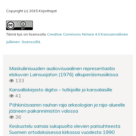
Copyright (c) 2015 Kirjoittajat
Tämä työ on lisensoitu
Creative Commons Nimeä 4.0 Kansainvälinen
Julkinen -lisenssillä
.
Maskuliinisuuden audiovisuaalinen representaatio
elokuvan Lainsuojaton (1976) alkuperäismusiikissa
133
Kansalliskirjasto digitoi – tutkijoille ja kansalaisille
41
Pähkinäsaaren rauhan raja arkeologian ja raja-alueelle
jääneen paikannimistön valossa
36
Keskustelu samaa sukupuolta olevien parisuhteesta
Suomen ortodoksisessa kirkossa vuodesta 1990