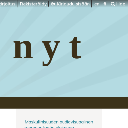
irjoitus
Rekisteröidy
Kirjaudu sisään
en
fi
Hae
 nyt
Maskuliinisuuden audiovisuaalinen
representaatio elokuvan