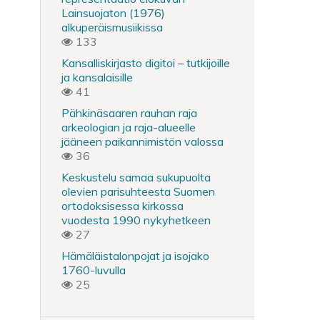
Lainsuojaton (1976)
alkuperäismusiikissa
133
Kansalliskirjasto digitoi – tutkijoille
ja kansalaisille
41
Pähkinäsaaren rauhan raja
arkeologian ja raja-alueelle
jääneen paikannimistön valossa
36
Keskustelu samaa sukupuolta
olevien parisuhteesta Suomen
ortodoksisessa kirkossa
vuodesta 1990 nykyhetkeen
27
Hämäläistalonpojat ja isojako
1760-luvulla
25