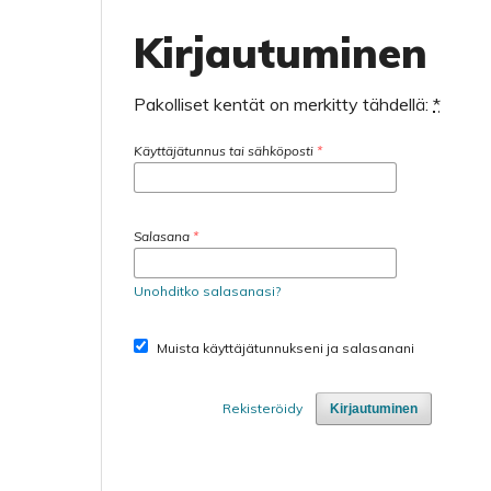
Kirjautuminen
Pakolliset kentät on merkitty tähdellä:
*
Käyttäjätunnus tai sähköposti
*
Salasana
*
Unohditko salasanasi?
Muista käyttäjätunnukseni ja salasanani
Rekisteröidy
Kirjautuminen