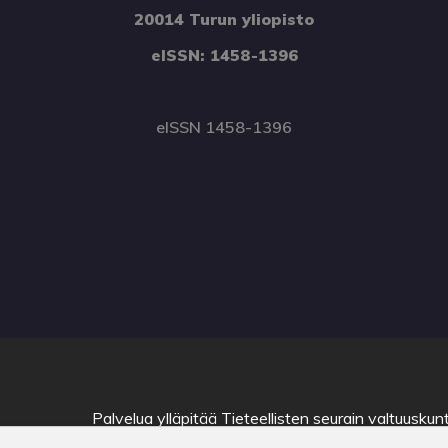
20014 Turun yliopisto
eISSN: 1458-1396
eISSN 1458-1396
Palvelua ylläpitää
Tieteellisten seurain valtuuskun