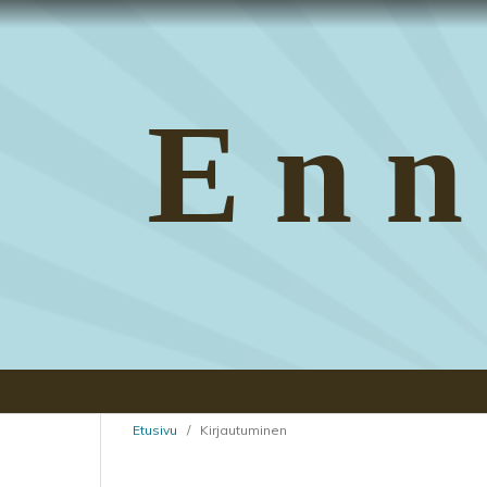
Enn
Etusivu
/
Kirjautuminen