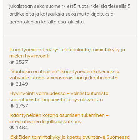
julkaistaan sekä suomen- että ruotsinkielisiä tieteellisiä
artikkeleita ja katsauksia sekä muita kirjoituksia
gerontologian kaikilta osa-alueilta.
Ikääntyneiden terveys, elämänlaatu, toimintakyky ja
mielen hyvinvointi
3527
”Vanhakin on ihminen” Ikääntyneiden kokemuksia
vahvuuksistaan, voimavaroistaan ja kotihoidosta
2149
Hyvinvointi vanhuudessa – valmistautumista,
sopeutumista, luopumista ja hyväksymistä
1757
Ikääntyneiden kotona asumisen tukeminen –
integratiivinen kirjallisuuskatsaus
1464
Iäkkäiden toimintakyky ja koettu avuntarve Suomessa