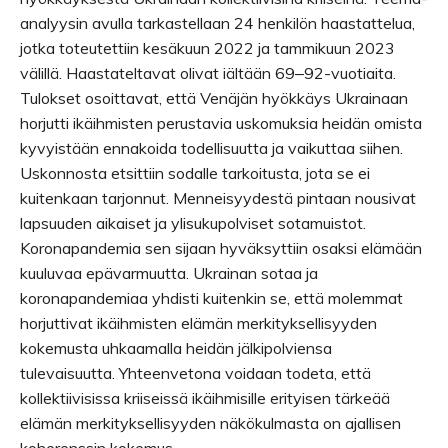
analyysin avulla tarkastellaan 24 henkilön haastattelua,
jotka toteutettiin kesäkuun 2022 ja tammikuun 2023
välillä. Haastateltavat olivat iältään 69‒92-vuotiaita.
Tulokset osoittavat, että Venäjän hyökkäys Ukrainaan
horjutti ikäihmisten perustavia uskomuksia heidän omista
kyvyistään ennakoida todellisuutta ja vaikuttaa siihen.
Uskonnosta etsittiin sodalle tarkoitusta, jota se ei
kuitenkaan tarjonnut. Menneisyydestä pintaan nousivat
lapsuuden aikaiset ja ylisukupolviset sotamuistot.
Koronapandemia sen sijaan hyväksyttiin osaksi elämään
kuuluvaa epävarmuutta. Ukrainan sotaa ja
koronapandemiaa yhdisti kuitenkin se, että molemmat
horjuttivat ikäihmisten elämän merkityksellisyyden
kokemusta uhkaamalla heidän jälkipolviensa
tulevaisuutta. Yhteenvetona voidaan todeta, että
kollektiivisissa kriiseissä ikäihmisille erityisen tärkeää
elämän merkityksellisyyden näkökulmasta on ajallisen