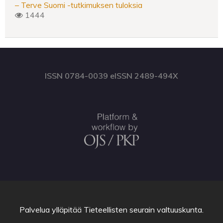
– Terve Suomi -tutkimuksen tuloksia
1444
ISSN 0784-0039 eISSN 2489-494X
Palvelua ylläpitää
Tieteellisten seurain valtuuskunta
.