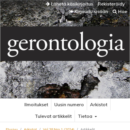
Lähetä käsikirjoitus
Rekisteröidy
Kirjaudu sisään
Hae
Ilmoitukset
Uusin numero
Arkistot
Tulevat artikkelit
Tietoa
Etusivu
/
Arkistot
/
Vol 38 Nro 1 (2024)
/
Artikkelit