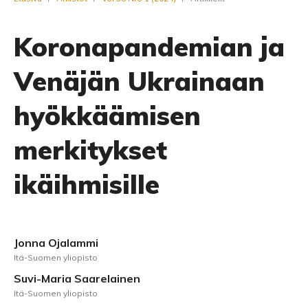
Koronapandemian ja
Venäjän Ukrainaan
hyökkäämisen
merkitykset
ikäihmisille
Jonna Ojalammi
Itä-Suomen yliopisto
Suvi-Maria Saarelainen
Itä-Suomen yliopisto