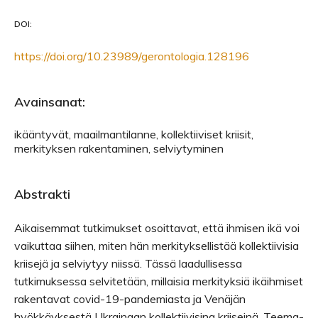
DOI:
https://doi.org/10.23989/gerontologia.128196
Avainsanat:
ikääntyvät, maailmantilanne, kollektiiviset kriisit,
merkityksen rakentaminen, selviytyminen
Abstrakti
Aikaisemmat tutkimukset osoittavat, että ihmisen ikä voi
vaikuttaa siihen, miten hän merkityksellistää kollektiivisia
kriisejä ja selviytyy niissä. Tässä laadullisessa
tutkimuksessa selvitetään, millaisia merkityksiä ikäihmiset
rakentavat covid-19-pandemiasta ja Venäjän
hyökkäyksestä Ukrainaan kollektiivisina kriiseinä. Teema-