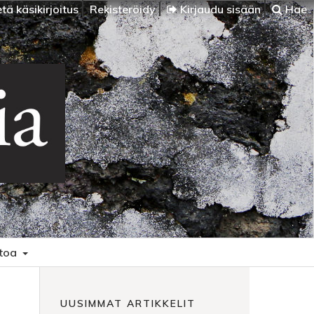
tä käsikirjoitus
Rekisteröidy
Kirjaudu sisään
Hae
etoa
UUSIMMAT ARTIKKELIT