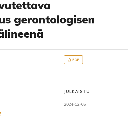
vutettava
us gerontologisen
älineenä
PDF
JULKAISTU
2024-12-05
5