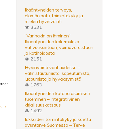
Ikääntyneiden terveys,
elämänlaatu, toimintakyky ja
mielen hyvinvointi
3531
”Vanhakin on ihminen”
Ikääntyneiden kokemuksia
vahvuuksistaan, voimavaroistaan
ja kotihoidosta
2151
Hyvinvointi vanhuudessa –
valmistautumista, sopeutumista,
luopumista ja hyväksymistä
1763
nther
Ikääntyneiden kotona asumisen
tukeminen – integratiivinen
kirjallisuuskatsaus
mons
1492
Iäkkäiden toimintakyky ja koettu
avuntarve Suomessa – Terve