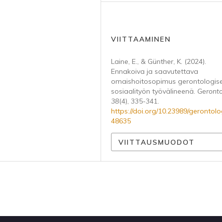
VIITTAAMINEN
Laine, E., & Günther, K. (2024).
Ennakoiva ja saavutettava
omaishoitosopimus gerontologis
sosiaalityön työvälineenä.
Geronto
38
(4), 335-341.
https://doi.org/10.23989/gerontolo
48635
VIITTAUSMUODOT