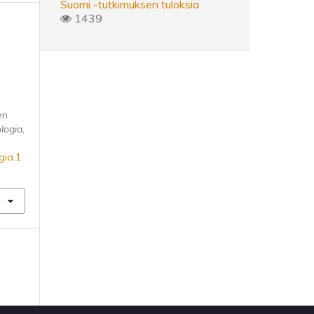
Suomi -tutkimuksen tuloksia
1439
en
logia
,
gia.1