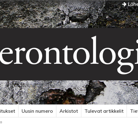
Lähe
itukset
Uusin numero
Arkistot
Tulevat artikkelit
Ti
ja