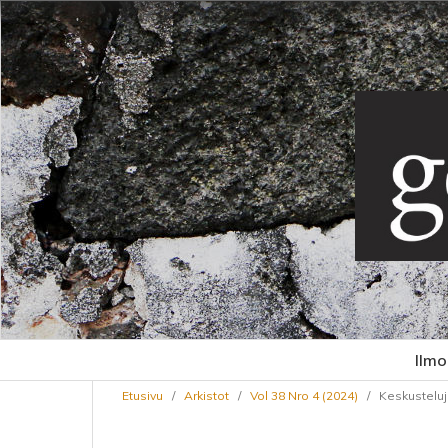
Ilmo
Etusivu
/
Arkistot
/
Vol 38 Nro 4 (2024)
/
Keskustelu