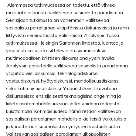
Aiemmassa tutkimuksessa on todettu, että vihreä
mainonta ei haasta vallitsevaa sosiaalista paradigmaa.
Sen sijaan tutkimusta on vähemmän vallitsevaa
sosiaalista paradigmaa ylläpitävistä diskursseista ja niihin
liittyvistä semioottisista valinnoista. Analysoin tässä
tutkimuksessa Helsingin Sanomien ilmastoa, luontoa ja
ympäristökriisejä käsitteleviä etusivumainoksia
multimodaalisen kriittisen diskurssianalyysin avulla.
Analyysin perusteella vallitsevaa sosiaalista paradigmaa
ylläpitää viisi diskurssia: teknologiadiskurssi,
vastuudiskurssi, hyötydiskurssi, mahdollisuusdiskurssi
sekä kotimaisuusdiskurssi. Ympäristökriisit kuvataan
diskursseissa ensisijaisesti teknologisina ongelmina ja
liiketoimintamahdollisuuksina, jotka voidaan ratkaista
kuluttamalla. Kotimaisuudella hämärretään vallitsevan
sosiaalisen paradigman mahdollisia kielteisiä vaikutuksia
ja korostetaan suomalaisten yritysten vastuullisuutta.
Vallitsevan sosiaalisen paradigman ulkopuolisten