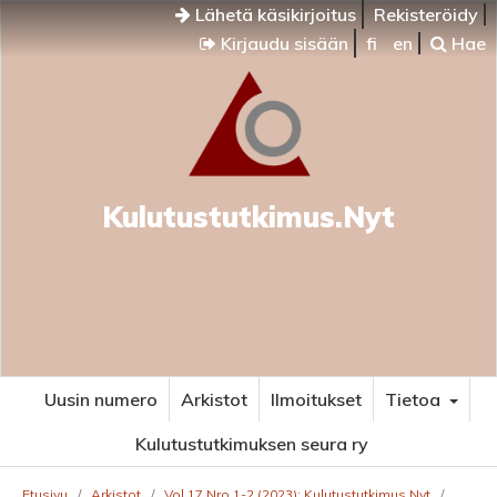
Lähetä käsikirjoitus
Rekisteröidy
Kirjaudu sisään
fi
en
Hae
Kulutustutkimus.Nyt
Uusin numero
Arkistot
Ilmoitukset
Tietoa
Kulutustutkimuksen seura ry
Etusivu
/
Arkistot
/
Vol 17 Nro 1-2 (2023): Kulutustutkimus.Nyt
/