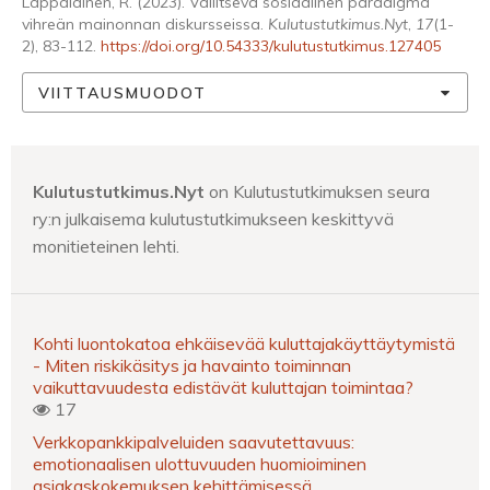
Lappalainen, R. (2023). Vallitseva sosiaalinen paradigma
vihreän mainonnan diskursseissa.
Kulutustutkimus.Nyt
,
17
(1-
2), 83-112.
https://doi.org/10.54333/kulutustutkimus.127405
VIITTAUSMUODOT
Kulutustutkimus.Nyt
on Kulutustutkimuksen seura
ry:n julkaisema kulutustutkimukseen keskittyvä
monitieteinen lehti.
Kohti luontokatoa ehkäisevää kuluttajakäyttäytymistä
- Miten riskikäsitys ja havainto toiminnan
vaikuttavuudesta edistävät kuluttajan toimintaa?
17
Verkkopankkipalveluiden saavutettavuus:
emotionaalisen ulottuvuuden huomioiminen
asiakaskokemuksen kehittämisessä