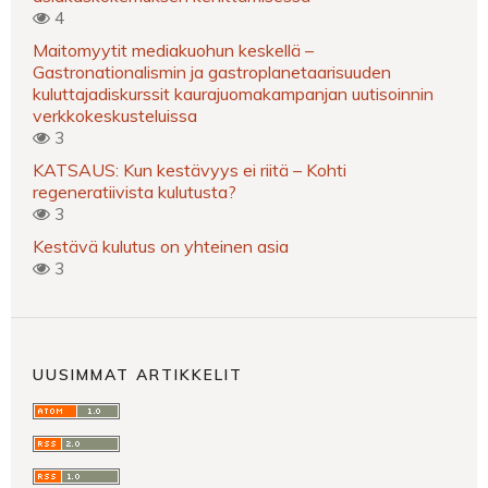
4
Maitomyytit mediakuohun keskellä –
Gastronationalismin ja gastroplanetaarisuuden
kuluttajadiskurssit kaurajuomakampanjan uutisoinnin
verkkokeskusteluissa
3
KATSAUS: Kun kestävyys ei riitä – Kohti
regeneratiivista kulutusta?
3
Kestävä kulutus on yhteinen asia
3
UUSIMMAT ARTIKKELIT