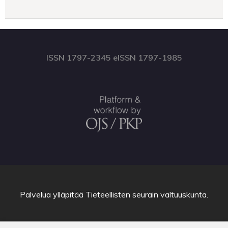
ISSN 1797-2345 eISSN 1797-1985
Palvelua ylläpitää
Tieteellisten seurain valtuuskunta
.