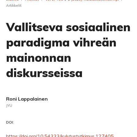
Artikkelit
Vallitseva sosiaalinen
paradigma vihreän
mainonnan
diskursseissa
Roni Lappalainen
JYU
DOI:
https://doi.org/10.54333/kulutustutkimus.127405