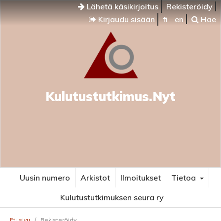
Lähetä käsikirjoitus
Rekisteröidy
Kirjaudu sisään
fi
en
Hae
Kulutustutkimus.Nyt
Uusin numero
Arkistot
Ilmoitukset
Tietoa
Kulutustutkimuksen seura ry
Etusivu
/
Rekisteröidy