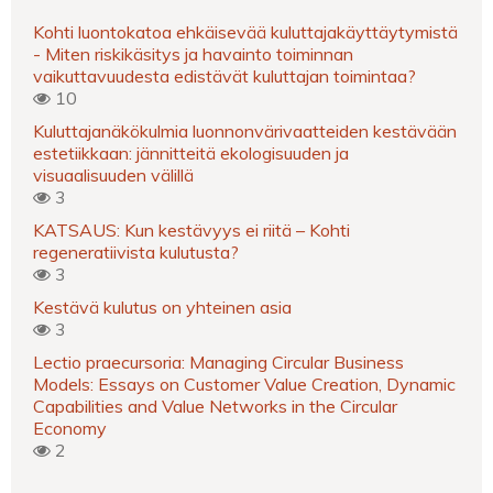
Kohti luontokatoa ehkäisevää kuluttajakäyttäytymistä
- Miten riskikäsitys ja havainto toiminnan
vaikuttavuudesta edistävät kuluttajan toimintaa?
10
Kuluttajanäkökulmia luonnonvärivaatteiden kestävään
estetiikkaan: jännitteitä ekologisuuden ja
visuaalisuuden välillä
3
KATSAUS: Kun kestävyys ei riitä – Kohti
regeneratiivista kulutusta?
3
Kestävä kulutus on yhteinen asia
3
Lectio praecursoria: Managing Circular Business
Models: Essays on Customer Value Creation, Dynamic
Capabilities and Value Networks in the Circular
Economy
2