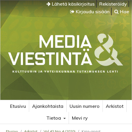
Lähetä käsikirjoitus
Rekisteröidy
Kirjaudu sisään
Hae
Etusivu
Ajankohtaista
Uusin numero
Arkistot
Tietoa
Mevi ry
Etusivu
/
Arkistot
/
Vol 43 Nro 4 (2020)
/
Kirja-arviot