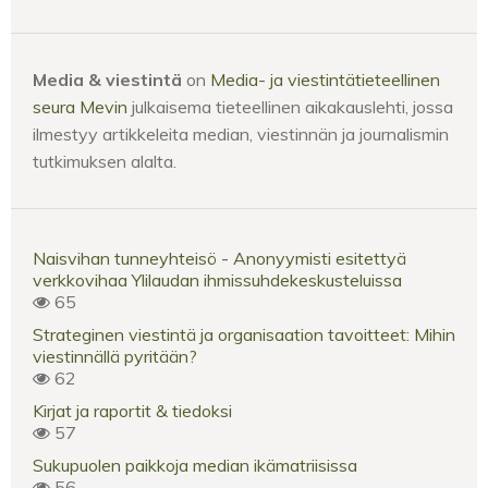
Media & viestintä
on
Media- ja viestintätieteellinen
seura Mevin
julkaisema tieteellinen aikakauslehti, jossa
ilmestyy artikkeleita median, viestinnän ja journalismin
tutkimuksen alalta.
Naisvihan tunneyhteisö - Anonyymisti esitettyä
verkkovihaa Ylilaudan ihmissuhdekeskusteluissa
65
Strateginen viestintä ja organisaation tavoitteet: Mihin
viestinnällä pyritään?
62
Kirjat ja raportit & tiedoksi
57
Sukupuolen paikkoja median ikämatriisissa
56