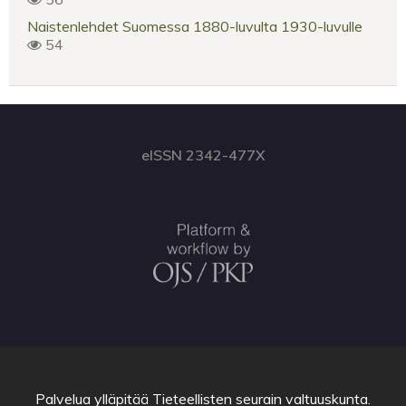
Naistenlehdet Suomessa 1880-luvulta 1930-luvulle
54
eISSN 2342-477X
Palvelua ylläpitää
Tieteellisten seurain valtuuskunta
.