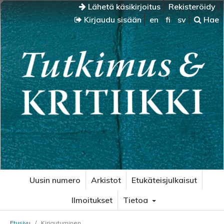
Lähetä käsikirjoitus
Rekisteröidy
Kirjaudu sisään
en
fi
sv
Hae
Uusin numero
Arkistot
Etukäteisjulkaisut
Ilmoitukset
Tietoa
Etusivu
/
Kirjautuminen