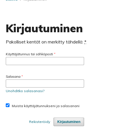
Kirjautuminen
Pakolliset kentät on merkitty tähdellä:
*
Käyttäjätunnus tai sähköposti
*
Salasana
*
Unohditko salasanasi?
Muista käyttäjätunnukseni ja salasanani
Rekisteröidy
Kirjautuminen