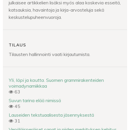
julkaisee artikkelien lisäksi myös alaa koskevia esseitä,
katsauksia, havaintoja ja kirja-arvosteluja sekä
keskustelupuheenvuoroja.
TILAUS
Tilausten hallinnointi vaati kirjautumista.
Yli
,
läpi
ja
kautta
. Suomen grammirakenteiden
voimadynamiikkaa
63
Suvun tarina elää nimissä
45
Lauseiden tekstuaalisesta jäsennyksestä
31
Venäläisperäiset sanat ja niiden merkityksen kehitys