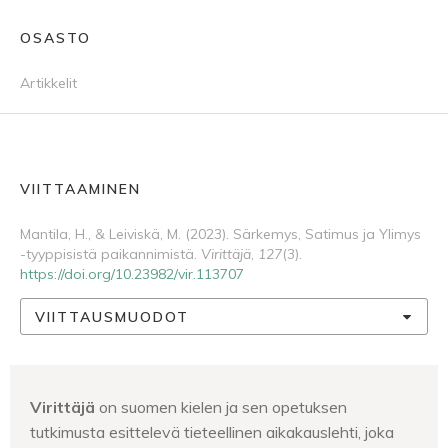
OSASTO
Artikkelit
VIITTAAMINEN
Mantila, H., & Leiviskä, M. (2023). Särkemys, Satimus ja Ylimys
-tyyppisistä paikannimistä.
Virittäjä
,
127
(3).
https://doi.org/10.23982/vir.113707
VIITTAUSMUODOT
Virittäjä
on suomen kielen ja sen opetuksen
tutkimusta esittelevä tieteellinen aikakauslehti, joka