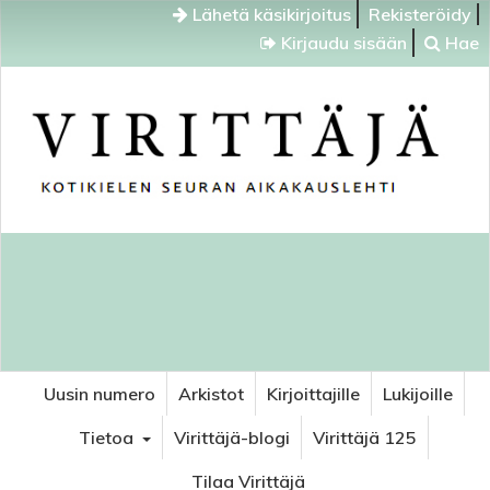
Lähetä käsikirjoitus
Rekisteröidy
Kirjaudu sisään
Hae
Uusin numero
Arkistot
Kirjoittajille
Lukijoille
Tietoa
Virittäjä-blogi
Virittäjä 125
Tilaa Virittäjä