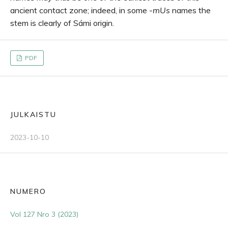
ancient contact zone; indeed, in some -
mUs
names the
stem is clearly of Sámi origin.
PDF
JULKAISTU
2023-10-10
NUMERO
Vol 127 Nro 3 (2023)