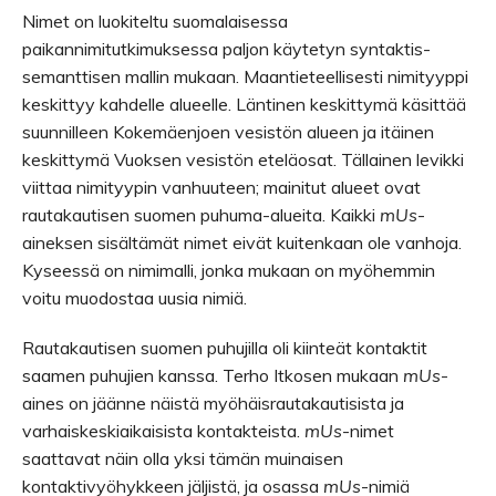
Nimet on luokiteltu suomalaisessa
paikannimitutkimuksessa paljon käytetyn syntaktis-
semanttisen mallin mukaan. Maantieteellisesti nimityyppi
keskittyy kahdelle alueelle. Läntinen keskittymä käsittää
suunnilleen Kokemäenjoen vesistön alueen ja itäinen
keskittymä Vuoksen vesistön eteläosat. Tällainen levikki
viittaa nimityypin vanhuuteen; mainitut alueet ovat
rautakautisen suomen puhuma-alueita. Kaikki
mUs
-
aineksen sisältämät nimet eivät kuitenkaan ole vanhoja.
Kyseessä on nimimalli, jonka mukaan on myöhemmin
voitu muodostaa uusia nimiä.
Rautakautisen suomen puhujilla oli kiinteät kontaktit
saamen puhujien kanssa. Terho Itkosen mukaan
mUs
-
aines on jäänne näistä myöhäisrautakautisista ja
varhaiskeskiaikaisista kontakteista.
mUs
-nimet
saattavat näin olla yksi tämän muinaisen
kontaktivyöhykkeen jäljistä, ja osassa
mUs
-nimiä