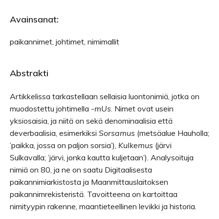
Avainsanat:
paikannimet, johtimet, nimimallit
Abstrakti
Artikkelissa tarkastellaan sellaisia luontonimiä, jotka on
muodostettu johtimella -
mUs
. Nimet ovat usein
yksiosaisia, ja niitä on sekä denominaalisia että
deverbaalisia, esimerkiksi
Sorsamus
(metsäalue Hauholla;
’paikka, jossa on paljon sorsia’),
Kulkemus
(järvi
Sulkavalla; ’järvi, jonka kautta kuljetaan’). Analysoituja
nimiä on 80, ja ne on saatu Digitaalisesta
paikannimiarkistosta ja Maanmittauslaitoksen
paikannimrekisteristä. Tavoitteena on kartoittaa
nimityypin rakenne, maantieteellinen levikki ja historia.